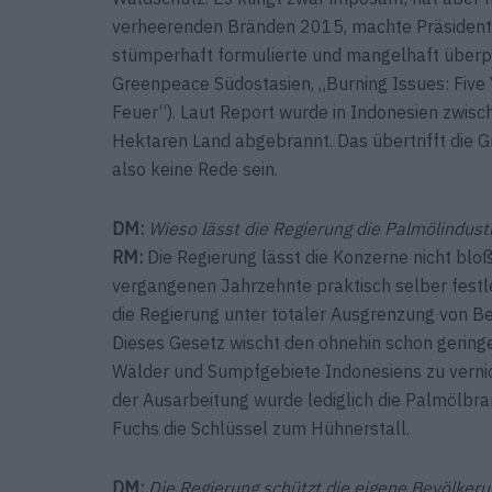
verheerenden Bränden 2015, machte Präsident 
stümperhaft ­formulierte und mangelhaft überp
Greenpeace Südostasien, „Burning Issues: Five
Feuer“). Laut Report wurde in Indonesien ­zwis
Hektaren Land abgebrannt. Das übertrifft die 
also keine Rede sein.
DM:
Wieso lässt die Regierung die Palmölindust
RM:
Die Regierung lässt die Konzerne nicht blo
vergangenen Jahrzehnte praktisch selber festle
die Regierung unter totaler Ausgrenzung von 
Dieses Gesetz wischt den ohnehin schon geringe
Wälder und Sumpfgebiete ­Indonesiens zu verni
der Ausarbeitung wurde lediglich die Palmölbr
Fuchs die Schlüssel zum Hühnerstall.
DM:
Die Regierung schützt die eigene Bevölkeru