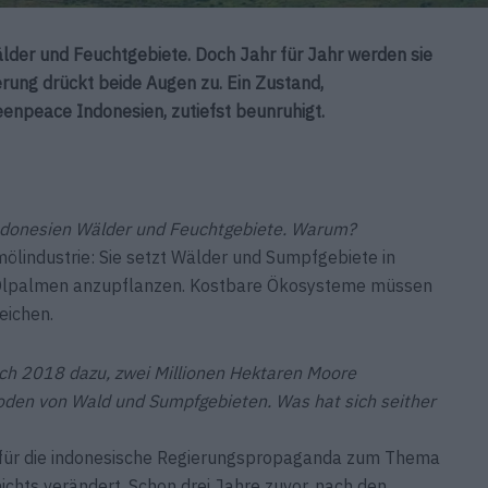
lder und Feuchtgebiete. Doch Jahr für Jahr werden sie
erung drückt beide Augen zu. Ein Zustand,
npeace Indonesien, zutiefst beunruhigt.
Indonesien Wälder und Feuchtgebiete. Warum?
mölindustrie: Sie setzt Wälder und Sumpfgebiete in
 Ölpalmen anzupflanzen. Kostbare Ökosysteme müssen
eichen.
ich 2018 dazu, zwei Millionen Hektaren Moore
roden von Wald und Sumpfgebieten. Was hat sich seither
l für die indonesische Regierungspropaganda zum Thema
ichts verändert. Schon drei Jahre zuvor, nach den