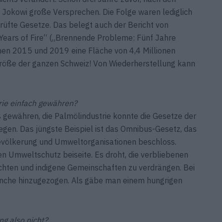
Jokowi große Versprechen. Die Folge waren lediglich
rüfte Gesetze. Das belegt auch der Bericht von
 Years of Fire“ („Brennende Probleme: Fünf Jahre
chen 2015 und 2019 eine Fläche von 4,4 Millionen
Größe der ganzen Schweiz! Von Wiederherstellung kann
rie ­einfach gewähren?
ß gewähren, die Palmölindustrie konnte die Gesetze der
gen. Das jüngste ­Beispiel ist das Omnibus-Gesetz, das
Bevölkerung und Umweltorganisationen beschloss.
n Umweltschutz beiseite. Es droht, die verbliebenen
chten und indigene Gemeinschaften zu verdrängen. Bei
anche hinzugezogen. Als gäbe man einem hungrigen
ng also nicht?