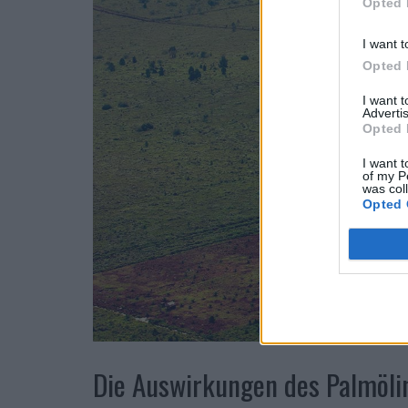
Opted 
I want t
Opted 
I want 
Advertis
Opted 
I want t
of my P
was col
Opted 
Die Auswirkungen des Palmölin