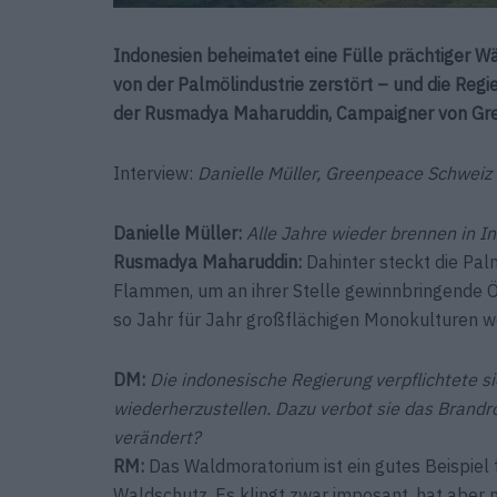
Indonesien beheimatet eine Fülle prächtiger Wä
von der Palmölindustrie zerstört – und die Regi
der Rusmadya Maharuddin, Campaigner von Gree
Interview:
Danielle Müller, Greenpeace Schweiz
Danielle Müller:
Alle Jahre wieder brennen in 
Rusmadya Maharuddin:
Dahinter steckt die Pal
Flammen, um an ihrer Stelle gewinnbringende
so Jahr für Jahr großflächigen Monokulturen w
DM:
Die indonesische Regierung verpflichtete s
wiederherzustellen. Dazu verbot sie das Brand
verändert?
RM:
Das Waldmoratorium ist ein gutes Beispie
Waldschutz. Es klingt zwar imposant, hat aber n