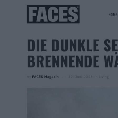
HOME
DIE DUNKLE S
BRENNENDE WÄ
by
FACES Magazin
12. Juni 2023
in
Living