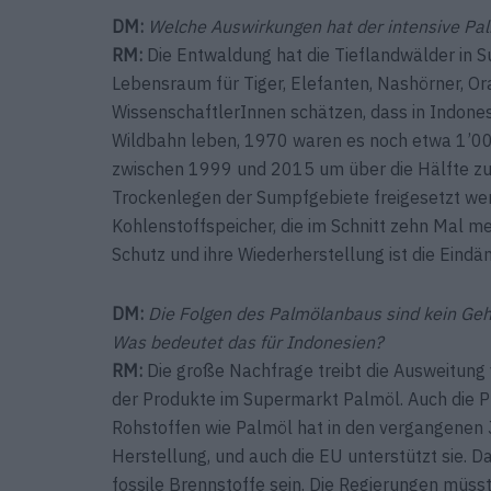
DM:
Welche Auswirkungen hat der intensive Pa
RM:
Die Entwaldung hat die Tieflandwälder in
Lebensraum für Tiger, Elefanten, Nashörner, Or
WissenschaftlerInnen schätzen, dass in Indones
Wildbahn leben, 1970 waren es noch etwa 1’000
zwischen 1999 und 2015 um über die Hälfte zu
Trockenlegen der Sumpfgebiete freigesetzt we
Kohlenstoffspeicher, die im Schnitt zehn Mal 
Schutz und ihre Wiederherstellung ist die Eind
DM:
Die Folgen des Palmölanbaus sind kein Geh
Was bedeutet das für Indonesien?
RM:
Die große Nachfrage treibt die Ausweitung 
der ­Produkte im Supermarkt Palmöl. Auch die P
Rohstoffen wie Palmöl hat in den vergangenen 
Herstellung, und auch die EU unterstützt sie. 
fossile Brennstoffe sein. Die Regierungen müs