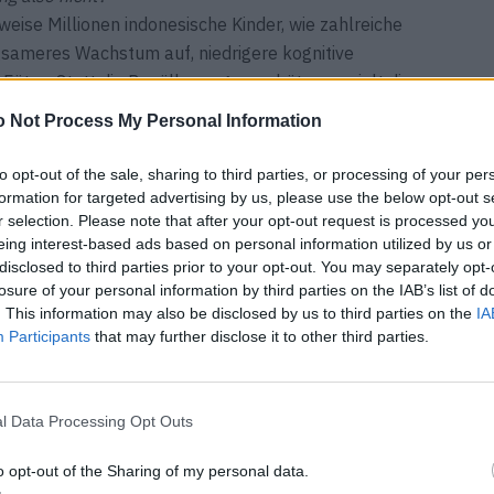
eise ­Millionen indonesische Kinder, wie zahlreiche
gsameres Wachstum auf, niedrigere kognitive
Fötus. Statt die Bevölkerung zu schützen, spielt die
r Brände sogar ­herunter. Ein eindrücklicher Beleg
 Not Process My Personal Information
g Up“ („Verbrennen“) aus dem Jahr 2020: Laut
 durch die desaströsen Brände 2015 ausgelöste
to opt-out of the sale, sharing to third parties, or processing of your per
s Leben. Die Regierung aber bestätigte offiziell nur
formation for targeted advertising by us, please use the below opt-out s
r selection. Please note that after your opt-out request is processed y
 auf, dass der anhaltende Smog aufgrund der Brände
eing interest-based ads based on personal information utilized by us or
 deren Krankheitsverlauf verschlechtern könnte. Und
disclosed to third parties prior to your opt-out. You may separately opt-
020 das Omnibus-Gesetz, das jeglichen Schutz vor
losure of your personal information by third parties on the IAB’s list of
. This information may also be disclosed by us to third parties on the
IA
Participants
that may further disclose it to other third parties.
l Data Processing Opt Outs
o opt-out of the Sharing of my personal data.