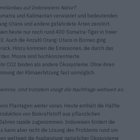
lmölanbau auf Indonesiens Natur?
 Sumatra und Kalimantan verwüstet und bedeutenden
ang-Utans und andere gefährdete Arten zerstört.
ien heute nur noch rund 400 Sumatra-Tiger in freier
. Auch die Anzahl Orang-Utans in ­Borneo ging
rück. Hinzu kommen die Emissionen, die durch das
rden. Moore sind hochkonzentrierte
mehr CO2 binden als andere Ökosysteme. Ohne ihren
ämmung der Klimaerhitzung fast unmöglich.
eimnis. Und trotzdem steigt die Nachfrage weltweit an.
von Plantagen weiter voran. Heute enthält die Hälfte
roduktion von Biokraftstoff aus pflanzlichen
Jahren rapide zugenommen. Indonesien fördert die
Das kann aber nicht die Lösung des Problems rund um
sten weltweit die Ausbeutung natürlicher Ökosysteme