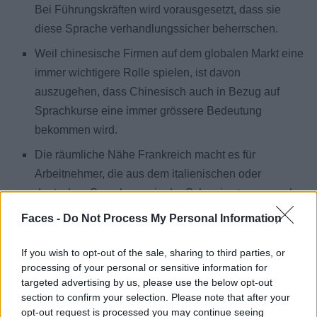
Bei Führungskräften wird vorausgesetzt, dass sie
diese Sprache verhandlungssicher beherrschen.
Weil chinesische Firmen auf dem globalen Markt eine
immer wichtigere Rolle spielen, ist davon
auszugehen, dass Chinesisch
auch in Bezug auf
Sprachkurse eine immer grössere Bedeutung
bekommen wird.
Die räumliche Nähe Frankreich macht es für
Arbeitnehmer, die aus dem italienischen oder
deutschen Sprachraum in der Schweiz stammen, also
durchaus sinnvoll, Französisch
zu beherrschen.
Faces -
Do Not Process My Personal Information
Zu den wichtigsten Sprachen gehört auch Spanisch
,
If you wish to opt-out of the sale, sharing to third parties, or
das in ganz Süd- und Mittelamerika gesprochen wird.
processing of your personal or sensitive information for
Dieser Wirtschaftsraum ist für die westliche Welt nicht
targeted advertising by us, please use the below opt-out
gerade unbedeutend.
section to confirm your selection. Please note that after your
opt-out request is processed you may continue seeing