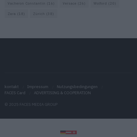
Vacheron Constantin
(16)
Versace
(26)
Wolford
(20)
Zara
(18)
Zürich
(38)
kontakt
Impressum
Nutzungsbedingungen
FACES Card
ADVERTISING & COOPERATION
© 2025 FACES MEDIA GROUP