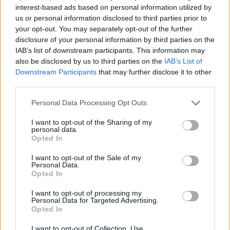
Russisch
ist insbesondere im Hinblick auf den
interest-based ads based on personal information utilized by
osteuropäischen Wirtschaftsraum enorm wichtig.
us or personal information disclosed to third parties prior to
your opt-out. You may separately opt-out of the further
Denn nach wie vor hat Russisch in zahlreichen
disclosure of your personal information by third parties on the
Ländern Osteuropas den selben Status als
IAB’s list of downstream participants. This information may
Fremdsprache wie Englisch in der westlichen Welt.
also be disclosed by us to third parties on the
IAB’s List of
Downstream Participants
that may further disclose it to other
third parties.
Mit Fremdsprachen die Karriere voranbringen
Personal Data Processing Opt Outs
Der Sprachaufenthalt in einem anderen Land zum
I want to opt-out of the Sharing of my
Vertiefen der eigenen Sprachkenntnisse kann einen nicht
personal data.
zu unterschätzenden Schub für die Karriere bedeutend,
Opted In
selbst wenn das Beherrschen von Fremdsprachen nicht
I want to opt-out of the Sale of my
zum eigentlichen Berufsbild gehört, wie es etwa bei
Personal Data.
Opted In
Dolmetschern, Übersetzern oder Diplomaten der Fall ist.
Einer der wichtigsten Gründe, die für ein regelmässiges
I want to opt-out of processing my
Personal Data for Targeted Advertising.
Sprachtraining sprechen, besteht darin, dass dies die
Opted In
Chancen wesentlich erhöht, wenn sich ein Arbeitnehmer
I want to opt-out of Collection, Use,