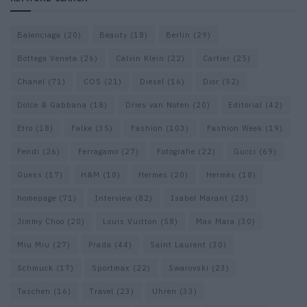
Balenciaga
(20)
Beauty
(18)
Berlin
(29)
Bottega Veneta
(26)
Calvin Klein
(22)
Cartier
(25)
Chanel
(71)
COS
(21)
Diesel
(16)
Dior
(52)
Dolce & Gabbana
(18)
Dries van Noten
(20)
Editorial
(42)
Etro
(18)
Falke
(35)
Fashion
(103)
Fashion Week
(19)
Fendi
(26)
Ferragamo
(27)
Fotografie
(22)
Gucci
(69)
Guess
(17)
H&M
(18)
Hermes
(20)
Hermès
(18)
homepage
(71)
Interview
(82)
Isabel Marant
(23)
Jimmy Choo
(20)
Louis Vuitton
(58)
Max Mara
(30)
Miu Miu
(27)
Prada
(44)
Saint Laurent
(30)
Schmuck
(17)
Sportmax
(22)
Swarovski
(23)
Taschen
(16)
Travel
(23)
Uhren
(33)