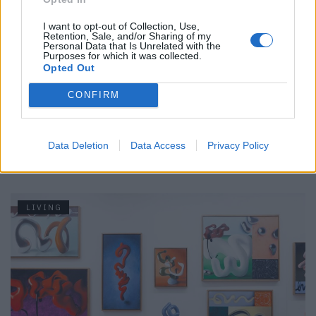
Schau dir
hier
die aktuellen Modelle von Polestar an.
I want to opt-out of Collection, Use,
Fotos: © Polestar
Retention, Sale, and/or Sharing of my
Personal Data that Is Unrelated with the
Purposes for which it was collected.
Nachhaltigkeit kann man auch modisch ausleben:
Hier
Opted Out
sind unsere liebsten Vintageläden in Zürich.
CONFIRM
Tags:
Dirndln am Feld
Paul Ivic
Polestar
Data Deletion
Data Access
Privacy Policy
VERWANDTE ARTIKEL
LIVING