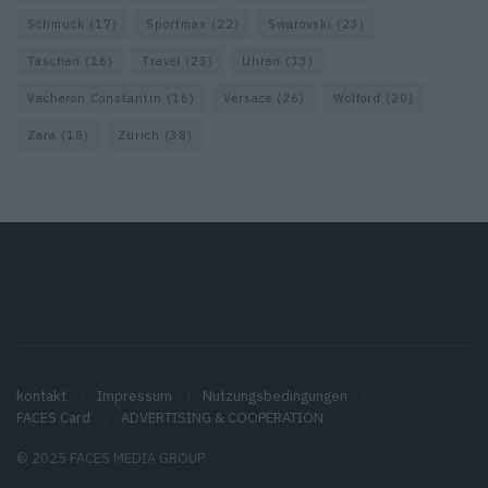
Schmuck
(17)
Sportmax
(22)
Swarovski
(23)
Taschen
(16)
Travel
(23)
Uhren
(33)
Vacheron Constantin
(16)
Versace
(26)
Wolford
(20)
Zara
(18)
Zürich
(38)
kontakt
Impressum
Nutzungsbedingungen
FACES Card
ADVERTISING & COOPERATION
© 2025 FACES MEDIA GROUP