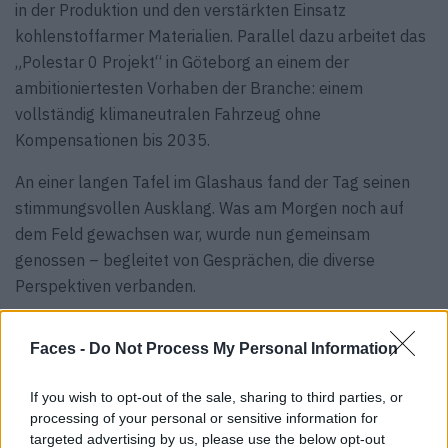
in der Produktion und den verstärkten Einsatz
kohlenstoffarmer Materialien. Parallel dazu arbeitet das
„Polestar 0 Projekt“ in Göteborg an einem der
ambitioniertesten Vorhaben der Branche: einem
vollständig klimaneutralen Fahrzeug ohne
Kompensationen bis 2035.
An einer langen Tafel im Glashaus fand der Tag seinen
stimmungsvollen Ausklang. Was am Morgen noch auf
dem Feld gewachsen war, wurde nun gemeinsam
genossen – begleitet von Gesprächen, die diverse
Perspektiven verbanden.
Faces -
Do Not Process My Personal Information
If you wish to opt-out of the sale, sharing to third parties, or
processing of your personal or sensitive information for
targeted advertising by us, please use the below opt-out