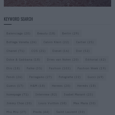
KEYWORD SEARCH
Balenciaga
(20)
Beauty
(18)
Berlin
(29)
Bottega Veneta
(26)
Calvin Klein
(22)
Cartier
(25)
Chanel
(71)
COS
(21)
Diesel
(16)
Dior
(52)
Dolce & Gabbana
(18)
Dries van Noten
(20)
Editorial
(42)
Etro
(18)
Falke
(35)
Fashion
(103)
Fashion Week
(19)
Fendi
(26)
Ferragamo
(27)
Fotografie
(22)
Gucci
(69)
Guess
(17)
H&M
(18)
Hermes
(20)
Hermès
(18)
homepage
(71)
Interview
(82)
Isabel Marant
(23)
Jimmy Choo
(20)
Louis Vuitton
(58)
Max Mara
(30)
Miu Miu
(27)
Prada
(44)
Saint Laurent
(30)