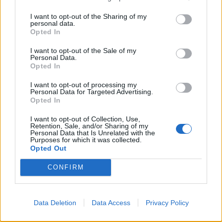
Suche nach den richtigen Gutscheinen in Grenzen. Die
I want to opt-out of the Sharing of my
Angebote der einzelnen Anbieter sollten gut miteinander
personal data.
Opted In
verglichen werden.
I want to opt-out of the Sale of my
Personal Data.
Tags:
Gutschein
Gutscheincodes
Rabatte
Shoppen
Opted In
I want to opt-out of processing my
VERWANDTE ARTIKEL
Personal Data for Targeted Advertising.
Opted In
I want to opt-out of Collection, Use,
LIVING
Retention, Sale, and/or Sharing of my
Personal Data that Is Unrelated with the
Purposes for which it was collected.
Opted Out
CONFIRM
Data Deletion
Data Access
Privacy Policy