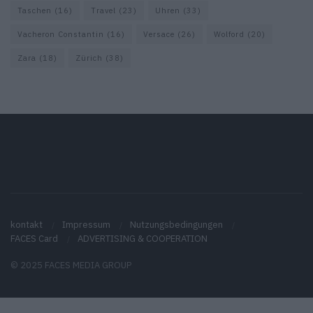
Taschen
(16)
Travel
(23)
Uhren
(33)
Vacheron Constantin
(16)
Versace
(26)
Wolford
(20)
Zara
(18)
Zürich
(38)
kontakt
Impressum
Nutzungsbedingungen
FACES Card
ADVERTISING & COOPERATION
© 2025 FACES MEDIA GROUP