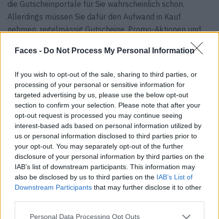
die Gutscheinportale für Sie wahrscheinlich schon.
Allerdings müssen Sie dafür den Aufwand in Kauf
nehmen, regelmässig Gutscheine, Promo-Aktionen und
Rabatte zu vergleichen. Wer gerne auf Schnäppchenjagd
Faces -
Do Not Process My Personal Information
geht, dem dürfte das aber wahrscheinlich wenig
ausmachen.
If you wish to opt-out of the sale, sharing to third parties, or
processing of your personal or sensitive information for
Informieren Sie sich immer genau über die Bedingungen
targeted advertising by us, please use the below opt-out
des Rabatts: Manche Anbieter locken zwar mit dicken
section to confirm your selection. Please note that after your
opt-out request is processed you may continue seeing
Prozenten, knüpfen aber ein Abonnement oder sonstige
interest-based ads based on personal information utilized by
Bedingungen daran.
us or personal information disclosed to third parties prior to
your opt-out. You may separately opt-out of the further
Fazit
disclosure of your personal information by third parties on the
IAB’s list of downstream participants. This information may
also be disclosed by us to third parties on the
IAB’s List of
Mit Gutscheincodes lässt sich bei Bestellungen im
Downstream Participants
that may further disclose it to other
Internet auf Dauer eine ganze Menge Geld sparen. Mit
third parties.
der Nutzung von Portalen, die sich auf Gutscheine
spezialisiert haben, hält sich auch der Aufwand für die
Personal Data Processing Opt Outs