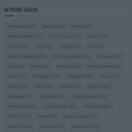
KEYWORD SEARCH
Balenciaga
(20)
Beauty
(18)
Berlin
(29)
Bottega Veneta
(26)
Calvin Klein
(22)
Cartier
(25)
Chanel
(71)
COS
(21)
Diesel
(16)
Dior
(52)
Dolce & Gabbana
(18)
Dries van Noten
(20)
Editorial
(42)
Etro
(18)
Falke
(35)
Fashion
(103)
Fashion Week
(19)
Fendi
(26)
Ferragamo
(27)
Fotografie
(22)
Gucci
(69)
Guess
(17)
H&M
(18)
Hermes
(20)
Hermès
(18)
homepage
(71)
Interview
(82)
Isabel Marant
(23)
Jimmy Choo
(20)
Louis Vuitton
(58)
Max Mara
(30)
Miu Miu
(27)
Prada
(44)
Saint Laurent
(30)
Schmuck
(17)
Sportmax
(22)
Swarovski
(23)