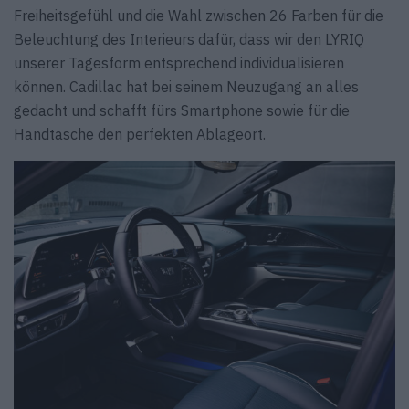
Freiheitsgefühl und die Wahl zwischen 26 Farben für die
Beleuchtung des Interieurs dafür, dass wir den LYRIQ
unserer Tagesform entsprechend individualisieren
können. Cadillac hat bei seinem Neuzugang an alles
gedacht und schafft fürs Smartphone sowie für die
Handtasche den perfekten Ablageort.