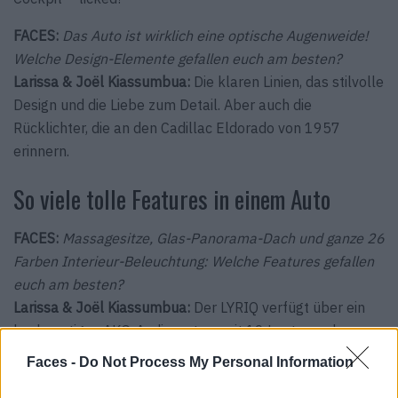
FACES:
Das Auto ist wirklich eine optische Augenweide!
Welche Design-Elemente gefallen euch am besten?
Larissa & Joël Kiassumbua:
Die klaren Linien, das stilvolle
Design und die Liebe zum Detail. Aber auch die
Rücklichter, die an den Cadillac Eldorado von 1957
erinnern.
So viele tolle Features in einem Auto
FACES:
Massagesitze, Glas-Panorama-Dach und ganze 26
Farben Interieur-Beleuchtung: Welche Features gefallen
euch am besten?
Larissa & Joël Kiassumbua:
Der LYRIQ verfügt über ein
hochwertiges AKG-Audiosystem mit 19 Lautsprechern,
das ein einmaliges Hörerlebnis bietet – gepaart mit einer
Faces -
Do Not Process My Personal Information
top Geräuschunterdrückungstechnologie, so dass man