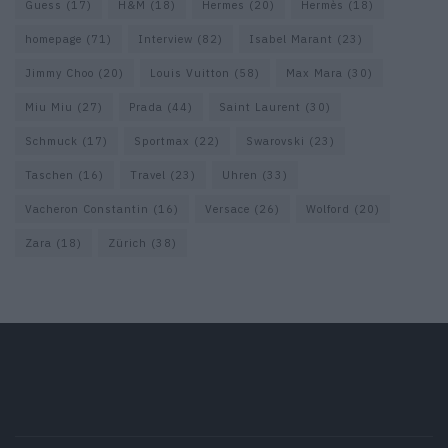
Guess
(17)
H&M
(18)
Hermes
(20)
Hermès
(18)
homepage
(71)
Interview
(82)
Isabel Marant
(23)
Jimmy Choo
(20)
Louis Vuitton
(58)
Max Mara
(30)
Miu Miu
(27)
Prada
(44)
Saint Laurent
(30)
Schmuck
(17)
Sportmax
(22)
Swarovski
(23)
Taschen
(16)
Travel
(23)
Uhren
(33)
Vacheron Constantin
(16)
Versace
(26)
Wolford
(20)
Zara
(18)
Zürich
(38)