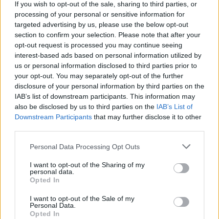
uns nicht mehr so schnell aus dem Auto kriegt.
If you wish to opt-out of the sale, sharing to third parties, or
processing of your personal or sensitive information for
FACES:
Wie schafft es das Interieur, dass ihr euch darin
targeted advertising by us, please use the below opt-out
wie zuhause fühlt?
section to confirm your selection. Please note that after your
opt-out request is processed you may continue seeing
Larissa & Joël Kiassumbua:
Das komfortable und
interest-based ads based on personal information utilized by
luxuriöse Interieur punktet bei uns auch mit seinen vielen
us or personal information disclosed to third parties prior to
Ablagebereichen – wir tragen schließlich immer viele
your opt-out. You may separately opt-out of the further
Dinge mit uns rum, auch beim Autofahren!
disclosure of your personal information by third parties on the
IAB’s list of downstream participants. This information may
FACES:
Ihr wart während eines Tages mit dem LYRIQ
also be disclosed by us to third parties on the
IAB’s List of
Downstream Participants
that may further disclose it to other
unterwegs. Welche Reaktionen von Menschen auf der
third parties.
Straße konntet ihr beobachten?
Larissa & Joël Kiassumbua:
Viele Menschen haben sich
Personal Data Processing Opt Outs
nach dem Fahrzeug umgedreht, was wahrscheinlich auch
I want to opt-out of the Sharing of my
an seiner blauen Farbe liegt, die sofort ins Auge sticht!
personal data.
Opted In
Besonders in Erinnerung geblieben ist uns ein kleiner
Junge, der mit seiner Schulklasse an uns vorbeikam und
I want to opt-out of the Sale of my
Personal Data.
rief: „Schaut mal, das ist ein neuer Cadillac!“ Natürlich ­
Opted In