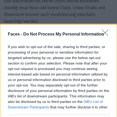
Das Nachtleben im Viertel blüht und es entstehen
ständig neue Bars und kleine Clubs. Unser Studio und
Showroom können nach Vereinbarung ebenfalls
besichtigt werden.
Faces -
Do Not Process My Personal Information
F:
Wie würdet ihr die aktuelle Entwicklung im Bereich
Möbel- und Inneneinrichtung beschreiben? Was ist den
If you wish to opt-out of the sale, sharing to third parties, or
Menschen am wichtigsten? Was wird derzeit eher
processing of your personal or sensitive information for
übersehen?
targeted advertising by us, please use the below opt-out
SP: Wir haben den Eindruck, dass die aktuelle Richtung im
section to confirm your selection. Please note that after your
Design stark von der visuellen Logik der sozialen Medien
opt-out request is processed you may continue seeing
interest-based ads based on personal information utilized by
geprägt ist. Plattformen wie Instagram und Pinterest
us or personal information disclosed to third parties prior to
haben die Verbreitung von Referenzen derart
your opt-out. You may separately opt-out of the further
beschleunigt, dass sich Designtrends mittlerweile fast
disclosure of your personal information by third parties on the
augenblicklich weltweit verbreiten, was zu einer
IAB’s list of downstream participants. This information may
also be disclosed by us to third parties on the
IAB’s List of
zunehmenden Vereinheitlichung von Designideen und -
Downstream Participants
that may further disclose it to other
räumen auf der ganzen Welt führt. Viele
third parties.
Designentscheidungen orientieren sich heute eher daran,