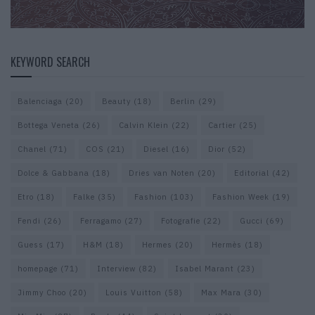
KEYWORD SEARCH
Balenciaga
(20)
Beauty
(18)
Berlin
(29)
Bottega Veneta
(26)
Calvin Klein
(22)
Cartier
(25)
Chanel
(71)
COS
(21)
Diesel
(16)
Dior
(52)
Dolce & Gabbana
(18)
Dries van Noten
(20)
Editorial
(42)
Etro
(18)
Falke
(35)
Fashion
(103)
Fashion Week
(19)
Fendi
(26)
Ferragamo
(27)
Fotografie
(22)
Gucci
(69)
Guess
(17)
H&M
(18)
Hermes
(20)
Hermès
(18)
homepage
(71)
Interview
(82)
Isabel Marant
(23)
Jimmy Choo
(20)
Louis Vuitton
(58)
Max Mara
(30)