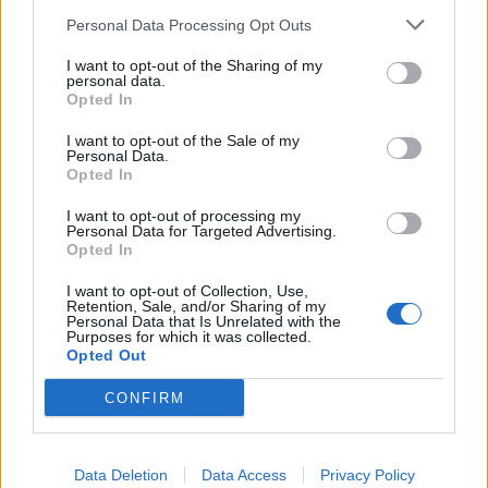
was gut aussieht, als daran, was sich auf Dauer gut
Personal Data Processing Opt Outs
anfühlt, wenn man darin wohnt oder es nutzt. Materialien,
I want to opt-out of the Sharing of my
Farben und Kompositionen werden häufig aufgrund ihrer
personal data.
Opted In
unmittelbaren visuellen Wirkung auf dem Bildschirm
ausgewählt, anstatt aufgrund ihrer haptischen Qualität,
I want to opt-out of the Sale of my
Personal Data.
Langlebigkeit oder ihrer Beziehung zum Alltag. Was den
Opted In
Menschen derzeit am wichtigsten zu sein scheint, ist
I want to opt-out of processing my
Wiedererkennbarkeit und das Gefühl, zu einer
Personal Data for Targeted Advertising.
Opted In
bestimmten ästhetischen Gruppe zu gehören – durch
Räume, die schnell und effektiv über Bilder
I want to opt-out of Collection, Use,
Retention, Sale, and/or Sharing of my
kommunizieren. Es gibt auch ein starkes Verlangen nach
Personal Data that Is Unrelated with the
Identität, doch paradoxerweise wird diese Identität durch
Purposes for which it was collected.
Opted Out
bis zum Überdruss geteilte visuelle Codes aufgebaut und
nicht durch wirklich persönliche Erzählungen. Prozess,
CONFIRM
Handwerkskunst und die Tiefe der Materialien – allesamt
Aspekte, die auf einem Foto nicht erkennbar sind –
Data Deletion
Data Access
Privacy Policy
scheinen derzeit übersehen zu werden. Die Beziehung