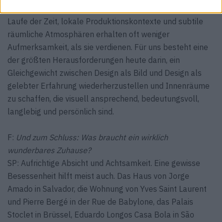
zwischen Objekten und ihrer Nutzung, das Altern im
Laufe der Zeit, lokale Produktionskontexte und subtile
räumliche Atmosphären erhalten oft weniger
Aufmerksamkeit, als sie verdienen. Für uns besteht eine
der größten Herausforderungen heute darin, ein
Gleichgewicht zwischen Design als Bild und Design als
gelebter Erfahrung wiederherzustellen und Innenräume
zu schaffen, die visuell ansprechend, bedeutungsvoll,
langlebig und persönlich sind.
F:
Und zum Schluss: Was braucht ein wirklich
wunderbares Zuhause?
SP: Aufrichtige Absicht und Achtsamkeit. Eine gewisse
Besessenheit hilft meist auch. Das Haus von Jorge
Amado in Salvador, die Wohnung von Yves Saint Laurent
und Pierre Bergé in der Rue de Babylone, das Palais
Stoclet in Brüssel, Eduardo Longos Casa Bola in São