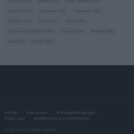
Miu Miu
(27)
Prada
(44)
Saint Laurent
(30)
Schmuck
(17)
Sportmax
(22)
Swarovski
(23)
Taschen
(16)
Travel
(23)
Uhren
(33)
Vacheron Constantin
(16)
Versace
(26)
Wolford
(20)
Zara
(18)
Zürich
(38)
kontakt
Impressum
Nutzungsbedingungen
FACES Card
ADVERTISING & COOPERATION
© 2025 FACES MEDIA GROUP