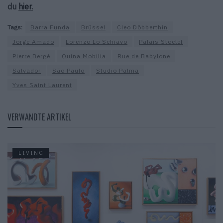
du
hier.
Tags:
Barra Funda
Brüssel
Cleo Döbberthin
Jorge Amado
Lorenzo Lo Schiavo
Palais Stoclet
Pierre Bergé
Quina Mobilia
Rue de Babylone
Salvador
São Paulo
Studio Palma
Yves Saint Laurent
VERWANDTE ARTIKEL
LIVING