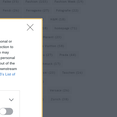
Falke
(35)
Fashion
(103)
Fashion Week
(19)
Fendi
(26)
Ferragamo
(27)
Fotografie
(22)
Gucci
(69)
Guess
(17)
H&M
(18)
Hermes
(20)
Hermès
(18)
homepage
(71)
Interview
(82)
Isabel Marant
(23)
sonal or
Jimmy Choo
(20)
Louis Vuitton
(58)
ection to
ou may
Max Mara
(30)
Miu Miu
(27)
Prada
(44)
 personal
out of the
Saint Laurent
(30)
Schmuck
(17)
 downstream
Sportmax
(22)
Swarovski
(23)
Taschen
(16)
B’s List of
Travel
(23)
Uhren
(33)
Vacheron Constantin
(16)
Versace
(26)
Wolford
(20)
Zara
(18)
Zürich
(38)