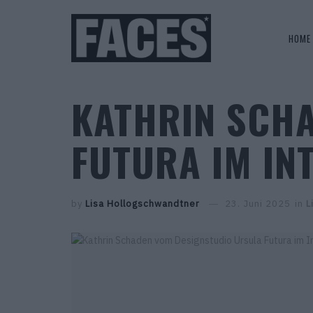
HOME
KATHRIN SCH
FUTURA IM IN
by
Lisa Hollogschwandtner
23. Juni 2025
in
L