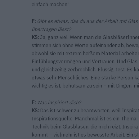
einfach machen!
F:
Gibt es etwas, das du aus der Arbeit mit Glas
übertragen lässt?
KS:
Ja, ganz viel. Wenn man die GlasbläserInnen 
stimmen sich ohne Worte aufeinander ab, bewege
obwohl sie mit extrem heißem Material arbeiten
Einfühlungsvermögen und Vertrauen. Und Glas sel
und gleichzeitig zerbrechlich. Flüssig, fest. Es
etwas sehr Menschliches. Eine starke Person kan
wichtig es ist, behutsam zu sein – mit Dingen, 
F:
Was inspiriert dich?
KS:
Das ist schwer zu beantworten, weil Inspiratio
Inspirationsquelle. Manchmal ist es ein Thema,
Technik beim Glasblasen, die mich reizt. Inspirat
kommt – vielmehr ist es bewusste Arbeit. Ein 