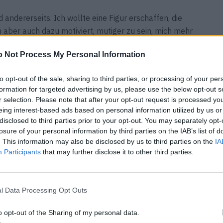
ld andererseits. Ich wollte eine Figur erschaffen, die
 aber auch dazu motiviert, mutiger zu sein, mich mehr
Und eine Figur, in der sich andere wiederfinden. Ursula
 Not Process My Personal Information
Lust hat. Sie denkt nicht lange darüber nach, was zu
ich gut anfühlt, macht sie es einfach. Die Idee war es,
to opt-out of the sale, sharing to third parties, or processing of your per
 gleichzeitig offen ist. Sie verkörpert Mut und
formation for targeted advertising by us, please use the below opt-out s
r selection. Please note that after your opt-out request is processed y
eing interest-based ads based on personal information utilized by us or
disclosed to third parties prior to your opt-out. You may separately opt-
losure of your personal information by third parties on the IAB’s list of
r. Wenn ich zögere oder unsicher bin, frage ich mich oft:
. This information may also be disclosed by us to third parties on the
IA
ehr optimistische Grundeinstellung. Natürlich gibt es
Participants
that may further disclose it to other third parties.
t. Aber ich bleibe nicht lange in dieser Emotion
das lösen? Und was kann ich daraus lernen? Ich glaube
er es einen guten Grund dafür gibt, warum sie nicht
l Data Processing Opt Outs
ndern ein sehr aktiver. Ich bin gern im Driver’s Seat!
o opt-out of the Sharing of my personal data.