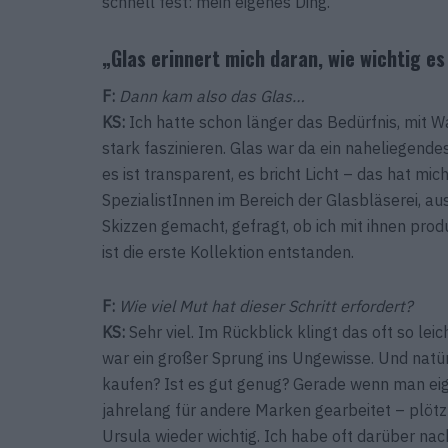
schnell fest: mein eigenes Ding.
„Glas erinnert mich daran, wie wichtig es
F:
Dann kam also das Glas…
KS:
Ich hatte schon länger das Bedürfnis, mit W
stark faszinieren. Glas war da ein naheliegendes 
es ist transparent, es bricht Licht – das hat mi
SpezialistInnen im Bereich der Glasbläserei, aus 
Skizzen gemacht, gefragt, ob ich mit ihnen produ
ist die erste Kollektion entstanden.
F:
Wie viel Mut hat dieser Schritt erfordert?
KS:
Sehr viel. Im Rückblick klingt das oft so lei
war ein großer Sprung ins Ungewisse. Und natür
kaufen? Ist es gut genug? Gerade wenn man eige
jahrelang für andere Marken gearbeitet – plötz
Ursula wieder wichtig. Ich habe oft darüber na