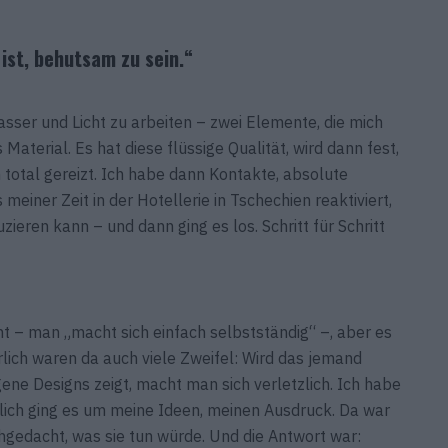
 ist, behutsam zu sein.“
asser und Licht zu arbeiten – zwei Elemente, die mich
Material. Es hat diese flüssige Qualität, wird dann fest,
ch total gereizt. Ich habe dann Kontakte, absolute
meiner Zeit in der Hotellerie in Tschechien reaktiviert,
zieren kann – und dann ging es los. Schritt für Schritt
cht – man „macht sich einfach selbstständig“ –, aber es
lich waren da auch viele Zweifel: Wird das jemand
ne Designs zeigt, macht man sich verletzlich. Ich habe
lich ging es um meine Ideen, meinen Ausdruck. Da war
chgedacht, was sie tun würde. Und die Antwort war: