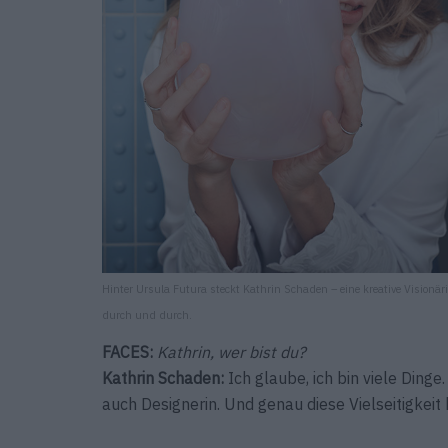
Hinter Ursula Futura steckt Kathrin Schaden – eine kreative Visionär
durch und durch.
FACES:
Kathrin, wer bist du?
Kathrin Schaden:
Ich glaube, ich bin viele Ding
auch Designerin. Und genau diese Vielseitigkeit