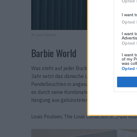
Opted 
I want t
Opted 
I want 
© Louis Poulsen
Advertis
Opted 
Barbie World
I want t
of my P
was col
Was steht auf jeder Bucket List eines jeden Int
Opted 
Jahr setzt das dänische Label seine Klassiker 
Pendelleuchten in angesagtem Rosa. Jedes Mitgl
es durch seine Kombination aus Chrom und mil
hängung aus gebürstetem Messing (VL 46 Pale 
Louis Poulsen, The Louis Collection in „Pale Rose