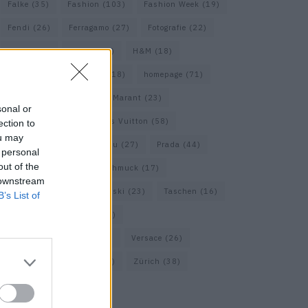
Falke
(35)
Fashion
(103)
Fashion Week
(19)
Fendi
(26)
Ferragamo
(27)
Fotografie
(22)
Gucci
(69)
Guess
(17)
H&M
(18)
Hermes
(20)
Hermès
(18)
homepage
(71)
Interview
(82)
Isabel Marant
(23)
sonal or
Jimmy Choo
(20)
Louis Vuitton
(58)
ection to
ou may
Max Mara
(30)
Miu Miu
(27)
Prada
(44)
 personal
out of the
Saint Laurent
(30)
Schmuck
(17)
 downstream
Sportmax
(22)
Swarovski
(23)
Taschen
(16)
B’s List of
Travel
(23)
Uhren
(33)
Vacheron Constantin
(16)
Versace
(26)
Wolford
(20)
Zara
(18)
Zürich
(38)