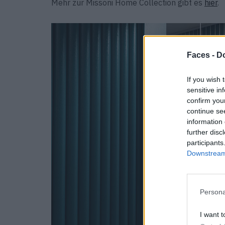
Mehr zur Missoni Home Collection gibt es
hier
.
Faces -
Do
If you wish 
sensitive in
confirm you
continue se
information 
further disc
participants
Downstream 
Persona
I want t