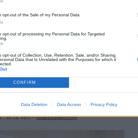
In
o opt-out of the Sale of my Personal Data.
In
to opt-out of processing my Personal Data for Targeted
ing.
In
o opt-out of Collection, Use, Retention, Sale, and/or Sharing
ersonal Data that Is Unrelated with the Purposes for which it
lected.
erior-Freaks? Eine Leuchte von Louis Poulsen. In diesem
Out
der PH-Reihe neu auf und präsentiert Tischlampen und
CONFIRM
ied der Familie versprüht seinen eigenen Charme, sei
chweißem Opalglas (PH Question Mark) oder eine Auf­
Rose Pendelleuchte).
Data Deletion
Data Access
Privacy Policy
“, ab ca. 485.– (
louispoulsen.com
)