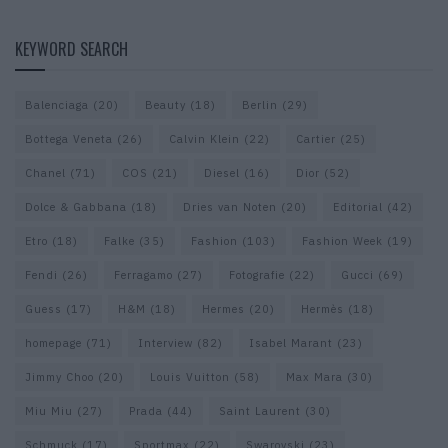
KEYWORD SEARCH
Balenciaga
(20)
Beauty
(18)
Berlin
(29)
Bottega Veneta
(26)
Calvin Klein
(22)
Cartier
(25)
Chanel
(71)
COS
(21)
Diesel
(16)
Dior
(52)
Dolce & Gabbana
(18)
Dries van Noten
(20)
Editorial
(42)
Etro
(18)
Falke
(35)
Fashion
(103)
Fashion Week
(19)
Fendi
(26)
Ferragamo
(27)
Fotografie
(22)
Gucci
(69)
Guess
(17)
H&M
(18)
Hermes
(20)
Hermès
(18)
homepage
(71)
Interview
(82)
Isabel Marant
(23)
Jimmy Choo
(20)
Louis Vuitton
(58)
Max Mara
(30)
Miu Miu
(27)
Prada
(44)
Saint Laurent
(30)
Schmuck
(17)
Sportmax
(22)
Swarovski
(23)