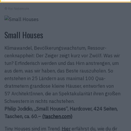
© Kai Nakamura
Small Houses
Klimawandel, Bevölkerungs­wachstum, Res­sour­
cenknappheit: Der Zeiger zeigt kurz vor Zwölf. Was wir
tun? Erfinderisch werden und das Hirn anstrengen, um
aus dem, was wir haben, das Beste rauszuholen. So
entstehen in 25 Ländern aus maximal 100 Qua­
dratmetern grandiose kleine Häuser, entworfen von
57 ArchitektInnen, die an Spektakularität ihren großen
Schwestern in nichts nachstehen.
Philip Jodidio, „Small Houses“, Hardcover, 424 Seiten,
Taschen, ca. 60.–
(taschen.com)
Tiny Houses sind im Trend.
Hier
erfährst du, wie du dir