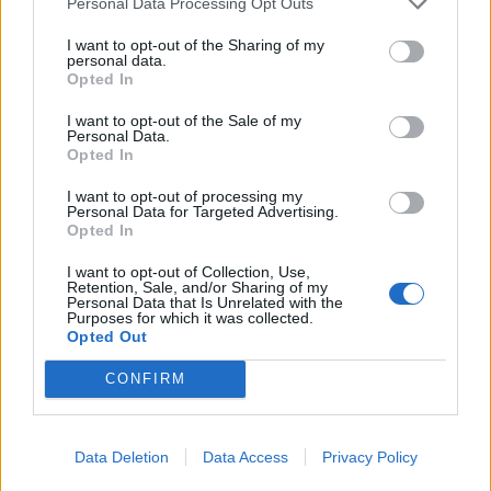
Personal Data Processing Opt Outs
I want to opt-out of the Sharing of my
personal data.
Opted In
I want to opt-out of the Sale of my
Personal Data.
Opted In
© Marc Goodwin, Archmospheres
I want to opt-out of processing my
Seroro, Smaller Architects,
Personal Data for Targeted Advertising.
Opted In
Seoul, Südkorea
I want to opt-out of Collection, Use,
Retention, Sale, and/or Sharing of my
Personal Data that Is Unrelated with the
Purposes for which it was collected.
Opted Out
© Jong-Seok BYEON
CONFIRM
House Tokyo, Hiroyuki Unemori, Tokyo,
Japan
Data Deletion
Data Access
Privacy Policy