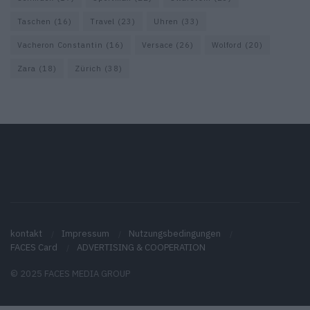
Taschen
(16)
Travel
(23)
Uhren
(33)
Vacheron Constantin
(16)
Versace
(26)
Wolford
(20)
Zara
(18)
Zürich
(38)
kontakt
Impressum
Nutzungsbedingungen
FACES Card
ADVERTISING & COOPERATION
© 2025 FACES MEDIA GROUP