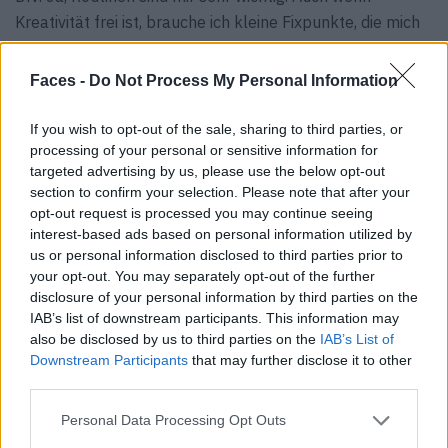
Kreativität frei ist, brauche ich kleine Fixpunkte, die mich
durch den Tag tragen. Der erste Kaffee ist dabei fast wie
ein Anker, ein wiederkehrender Moment, bevor ich in den
Faces -
Do Not Process My Personal Information
Tag starte.
If you wish to opt-out of the sale, sharing to third parties, or
F: Wenn der automatische Modus für Leichtigkeit und der
processing of your personal or sensitive information for
manuelle Modus für Hingabe steht – wo würdest du dich
targeted advertising by us, please use the below opt-out
section to confirm your selection. Please note that after your
selbst einordnen?
opt-out request is processed you may continue seeing
DN: Ich sehe mich irgendwo dazwischen. Es gibt Phasen,
interest-based ads based on personal information utilized by
da brauche ich Einfachheit und Schnelligkeit. Aber wenn
us or personal information disclosed to third parties prior to
ich mit einem Werk fertig bin und kurz innehalten und es
your opt-out. You may separately opt-out of the further
in Ruhe betrachten möchte, wähle ich den manuellen
disclosure of your personal information by third parties on the
IAB’s list of downstream participants. This information may
Modus. Für mich ist das ein kleines Ritual, das Werk
also be disclosed by us to third parties on the
IAB’s List of
mental abschließen zu können.
Downstream Participants
that may further disclose it to other
third parties.
F: Welche Rolle spielen Rituale bei deinem Start in den
Tag und wie prägen sie den weiteren Verlauf?
Personal Data Processing Opt Outs
DN:
Rituale sind für mich wie eine innere Vorbereitung.