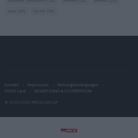
Vacheron Constantin
(16)
Versace
(26)
Wolford
(20)
Zara
(18)
Zürich
(38)
kontakt
Impressum
Nutzungsbedingungen
FACES Card
ADVERTISING & COOPERATION
© 2025 FACES MEDIA GROUP