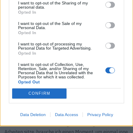
I want to opt-out of the Sharing of my
Der erste Kaffee am Morgen, Musik im Studio,
personal data.
Opted In
Sonnenlicht: All das baut die Stimmung auf, die ich für
meine Arbeit brauche.
I want to opt-out of the Sale of my
Personal Data.
Opted In
F: Welche Parallelen siehst du zwischen der Zubereitung
von Kaffee – im automatischen oder manuellen Modus –
I want to opt-out of processing my
Personal Data for Targeted Advertising.
und dem Herstellungsprozess eines Gemäldes?
Opted In
DN: Beides lebt vom Zusammenspiel aus Technik und
I want to opt-out of Collection, Use,
Intuition. Ein Gemälde braucht Handwerk, aber auch
Retention, Sale, and/or Sharing of my
Loslassen. Kaffee ist ähnlich: Mal geht es um Präzision
Personal Data that Is Unrelated with the
Purposes for which it was collected.
wie die richtige Menge oder die perfekte Temperatur und
Opted Out
mal einfach um das Gefühl, den einen Moment zu
CONFIRM
zelebrieren.
F: Verändert sich die Art, wie du Kaffee zubereitest und
Data Deletion
Data Access
Privacy Policy
trinkst, je nachdem, woran du gerade arbeitest?
DN: Ja, definitiv. Wenn ich an großformatigen, intensiven
Arbeiten sitze, brauche ich einen Moment, um einmal inne