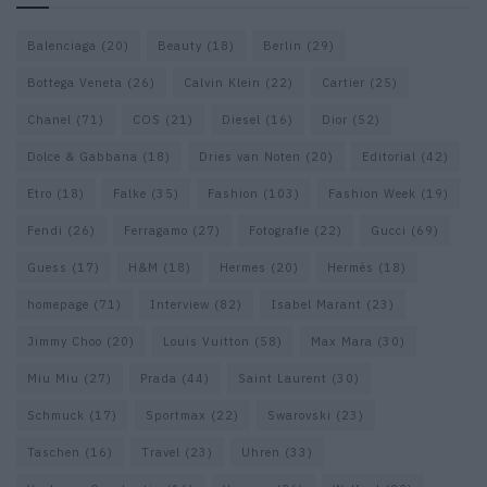
Balenciaga
(20)
Beauty
(18)
Berlin
(29)
Bottega Veneta
(26)
Calvin Klein
(22)
Cartier
(25)
Chanel
(71)
COS
(21)
Diesel
(16)
Dior
(52)
Dolce & Gabbana
(18)
Dries van Noten
(20)
Editorial
(42)
Etro
(18)
Falke
(35)
Fashion
(103)
Fashion Week
(19)
Fendi
(26)
Ferragamo
(27)
Fotografie
(22)
Gucci
(69)
Guess
(17)
H&M
(18)
Hermes
(20)
Hermès
(18)
homepage
(71)
Interview
(82)
Isabel Marant
(23)
Jimmy Choo
(20)
Louis Vuitton
(58)
Max Mara
(30)
Miu Miu
(27)
Prada
(44)
Saint Laurent
(30)
Schmuck
(17)
Sportmax
(22)
Swarovski
(23)
Taschen
(16)
Travel
(23)
Uhren
(33)