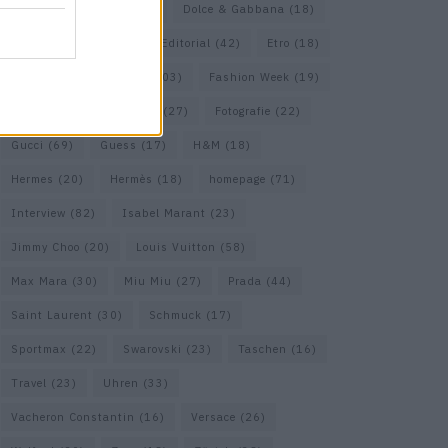
Diesel
(16)
Dior
(52)
Dolce & Gabbana
(18)
Dries van Noten
(20)
Editorial
(42)
Etro
(18)
Falke
(35)
Fashion
(103)
Fashion Week
(19)
Fendi
(26)
Ferragamo
(27)
Fotografie
(22)
Gucci
(69)
Guess
(17)
H&M
(18)
Hermes
(20)
Hermès
(18)
homepage
(71)
Interview
(82)
Isabel Marant
(23)
Jimmy Choo
(20)
Louis Vuitton
(58)
Max Mara
(30)
Miu Miu
(27)
Prada
(44)
Saint Laurent
(30)
Schmuck
(17)
Sportmax
(22)
Swarovski
(23)
Taschen
(16)
Travel
(23)
Uhren
(33)
Vacheron Constantin
(16)
Versace
(26)