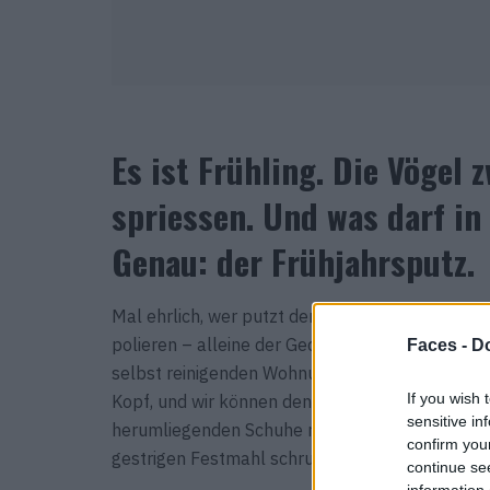
Es ist Frühling. Die Vögel 
spriessen. Und was darf in 
Genau: der Frühjahrsputz.
Mal ehrlich, wer putzt denn wirklich gerne? Aus
polieren – alleine der Gedanke an diese Arbeit l
Faces -
Do
selbst reinigenden Wohnung träumen. Nun fällt
If you wish 
Kopf, und wir können den Staub auf den Bilderr
sensitive in
herumliegenden Schuhe nicht mehr sehen. Dann
confirm you
gestrigen Festmahl schrubben, die immer noch 
continue se