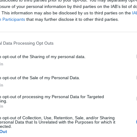
disclosed to third parties prior to your opt-out. You may separately opt-
losure of your personal information by third parties on the IAB’s list of
m Moment für unser Seelenheil brauchen: Erstens ist es
. This information may also be disclosed by us to third parties on the
IA
 andere Gedanken bringt. Wir übernehmen dabei aktiv die
Participants
that may further disclose it to other third parties.
cht tun können, dann zumindest mit den eigenen vier
leines Workout, das alle Muskeln in unserem Körper
n aller Oberflächen, dem Strecken nach Spinnweben
l Data Processing Opt Outs
s mindestens so viele Kalorien wie sonst beim
o opt-out of the Sharing of my personal data.
cken, Verschieben, Aussortieren und Sortieren häufig
In
an ganz hinten im Schrank das wunderschöne, blaue
o opt-out of the Sale of my Personal Data.
arton unter dem Bett findet man einen zehn Jahre
In
zu schwelgen.
d die meiste Zeit in den eigenen vier Wänden. Wir
to opt-out of processing my Personal Data for Targeted
ing.
 selben Ort. Wir sehen 24 Stunden am Tag dieselbe
In
ir uns in unserer Wohnung wohlfühlen und es uns
o opt-out of Collection, Use, Retention, Sale, and/or Sharing
Umfeld fällt einem das schwerer.
ersonal Data that Is Unrelated with the Purposes for which it
s allen will seinen Frühjahrsputz durchführen müssen,
lected.
Out
abhängen können oder den Tag am See geniessen