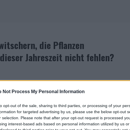
zwitschern, die Pflanzen
dieser Jahreszeit nicht fehlen?
ser Monica Geller in „Friends“. Wischen, staubsaugen,
ässt uns lieber im Bett bleiben und von einer sich
 Not Process My Personal Information
 uns allerdings dank Corona langsam die Decke auf den
to opt-out of the sale, sharing to third parties, or processing of your per
ahmen, die vollen Papierbehälter und die
formation for targeted advertising by us, please use the below opt-out s
 also doch den Hintern hochkriegen und die Töpfe vom
r selection. Please note that after your opt-out request is processed y
in der Spüle stehen?
eing interest-based ads based on personal information utilized by us or