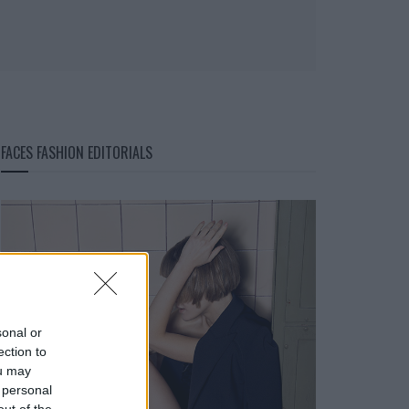
FACES FASHION EDITORIALS
sonal or
ection to
ou may
 personal