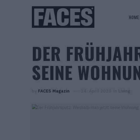
HOME
DER FRÜHJAHR
SEINE WOHNUN
by
FACES Magazin
24. April 2020
in
Living