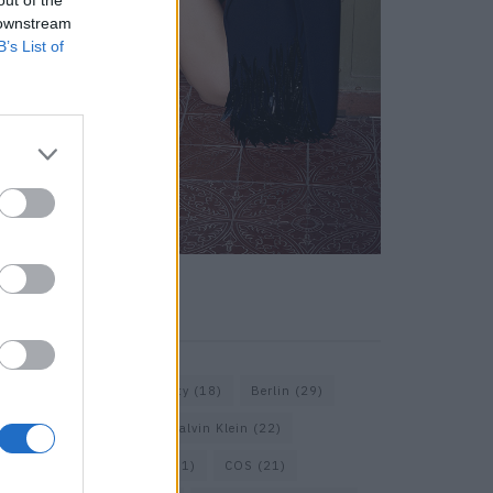
out of the
 downstream
B’s List of
KEYWORD SEARCH
Balenciaga
(20)
Beauty
(18)
Berlin
(29)
Bottega Veneta
(26)
Calvin Klein
(22)
Cartier
(25)
Chanel
(71)
COS
(21)