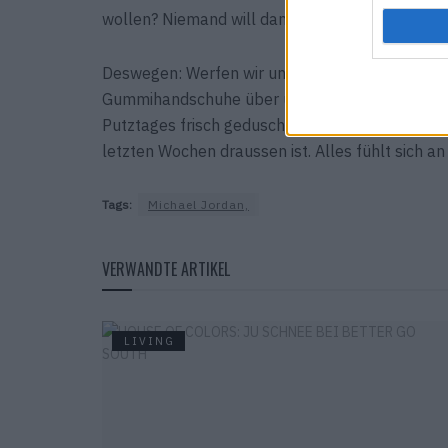
wollen? Niemand will dann einen Gedanken an 
Deswegen: Werfen wir unsere Lieblingsmusik an,
Gummihandschuhe über und legen los. Es gibt n
Putztages frisch geduscht in das neu überzogen
letzten Wochen draussen ist. Alles fühlt sich an
Tags:
Michael Jordan,
VERWANDTE ARTIKEL
LIVING