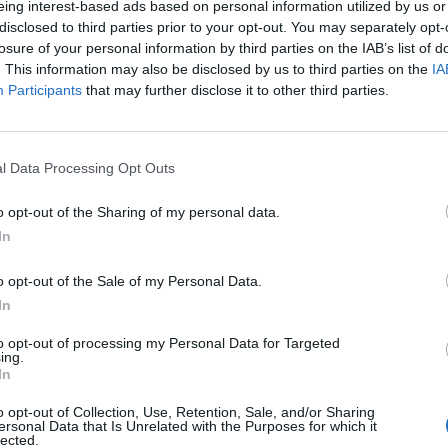
eing interest-based ads based on personal information utilized by us or
schafft, sogar Donald Trump wie ein scheues Reh
disclosed to third parties prior to your opt-out. You may separately opt-
mal nicht aus Los Angeles oder dem Big Apple, sondern
losure of your personal information by third parties on the IAB’s list of
. This information may also be disclosed by us to third parties on the
IA
aschinenbauzeichner, nachdem ihm ein Fotograf – dieser
Participants
that may further disclose it to other third parties.
b kein Grund die weisse Fahne zu schwenken, er brachte
 er in New York, knipst Weltstars wie Colin Firth,
 Bush oder die Clintons. „Für mich sind diese Jobs stets
l Data Processing Opt Outs
n“, so der Autodidakt. Sein Ziel: Prominente abbilden,
o Grob entlockt die Geschichte seines Gegenübers,
o opt-out of the Sharing of my personal data.
e aufs Fotopapier. Da gehört es quasi zur Gewohnheit mit
In
Douglas nach dem Shoot noch kurz zu lunchen. Drei
Tag beim Aufwachen weiss, dass solche Begegnungen
o opt-out of the Sale of my Personal Data.
In
gen sind, lässt er seine Modelle deshalb in sein
etwa von George Clooney. Wen Grob sonst noch
to opt-out of processing my Personal Data for Targeted
ing.
.
In
m Rahmen der Fotografie-Messe Photo12 über seine
o opt-out of Collection, Use, Retention, Sale, and/or Sharing
ersonal Data that Is Unrelated with the Purposes for which it
gutes Portfolio. Ausserdem stellt er am 15. Januar sein
lected.