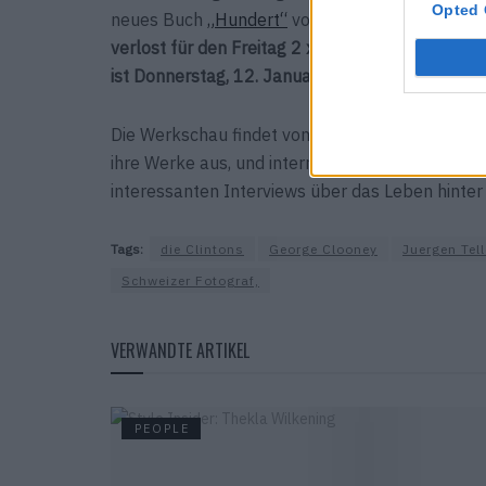
Opted 
neues Buch
„Hundert“
vor, wofür er ebenso viel
verlost für den Freitag 2 x 2 Tickets, mitmache
ist Donnerstag, 12. Januar 2012.
Die Werkschau findet vom 13. – 17. Januar au
ihre Werke aus, und internationale Fotoasse wi
interessanten Interviews über das Leben hinter
Tags:
die Clintons
George Clooney
Juergen Tell
Schweizer Fotograf,
VERWANDTE ARTIKEL
PEOPLE