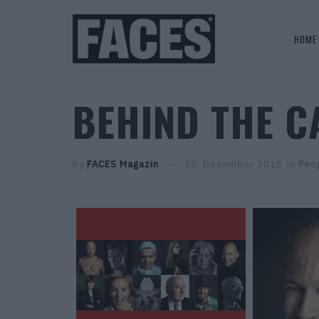
HOME
BEHIND THE 
by
FACES Magazin
15. Dezember 2015
in
Peo