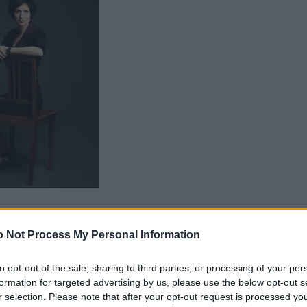
 sind in der amerikanischen „Vogue“ und der „Time“,
 Not Process My Personal Information
 mit den Clintons ist er per du. Am 13. Januar
 2 x 2 Tickets.
to opt-out of the sale, sharing to third parties, or processing of your per
formation for targeted advertising by us, please use the below opt-out s
r selection. Please note that after your opt-out request is processed y
ität eben, keine durch Photoshop gezogenen Makellos-