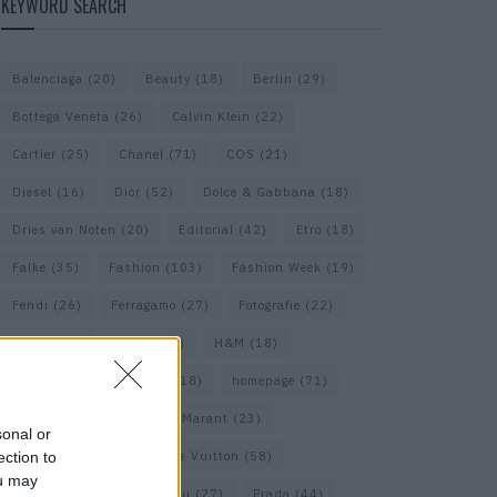
KEYWORD SEARCH
Balenciaga
(20)
Beauty
(18)
Berlin
(29)
Bottega Veneta
(26)
Calvin Klein
(22)
Cartier
(25)
Chanel
(71)
COS
(21)
Diesel
(16)
Dior
(52)
Dolce & Gabbana
(18)
Dries van Noten
(20)
Editorial
(42)
Etro
(18)
Falke
(35)
Fashion
(103)
Fashion Week
(19)
Fendi
(26)
Ferragamo
(27)
Fotografie
(22)
Gucci
(69)
Guess
(17)
H&M
(18)
Hermes
(20)
Hermès
(18)
homepage
(71)
Interview
(82)
Isabel Marant
(23)
sonal or
ection to
Jimmy Choo
(20)
Louis Vuitton
(58)
ou may
Max Mara
(30)
Miu Miu
(27)
Prada
(44)