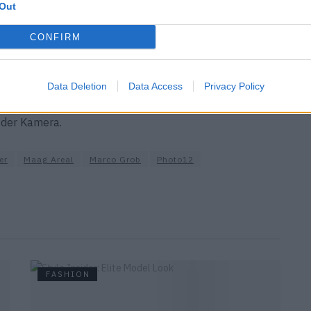
Out
e Schweizer Persönlichkeiten vor die Linse holte.
FACES
n können Sie auf der nächsten Seite. Teilnahmeschluss
CONFIRM
f dem
Maag Areal
statt. Schweizer Fotografen stellen
Data Deletion
Data Access
Privacy Policy
e Juergen Teller oder Brigitte Lacombe sprechen in
 der Kamera.
er
Maag Areal
Marco Grob
Photo12
FASHION