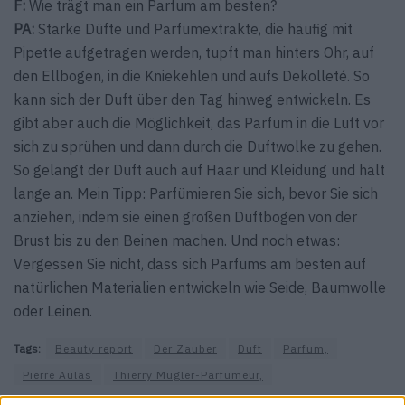
F:
Wie trägt man ein Parfum am besten?
PA:
Starke Düfte und Parfumextrakte, die häufig mit
Pipette aufgetragen werden, tupft man hinters Ohr, auf
den Ellbogen, in die Kniekehlen und aufs Dekolleté. So
kann sich der Duft über den Tag hinweg entwickeln. Es
gibt aber auch die Möglichkeit, das Parfum in die Luft vor
sich zu sprühen und dann durch die Duftwolke zu gehen.
So gelangt der Duft auch auf Haar und Kleidung und hält
lange an. Mein Tipp: Parfümieren Sie sich, bevor Sie sich
anziehen, indem sie einen großen Duftbogen von der
Brust bis zu den Beinen machen. Und noch etwas:
Vergessen Sie nicht, dass sich Parfums am besten auf
natürlichen Materialien entwickeln wie Seide, Baumwolle
oder Leinen.
Tags:
Beauty report
Der Zauber
Duft
Parfum,
Pierre Aulas
Thierry Mugler-Parfumeur,