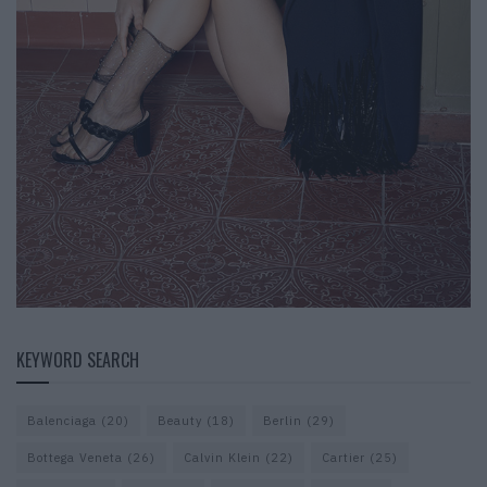
KEYWORD SEARCH
Balenciaga
(20)
Beauty
(18)
Berlin
(29)
Bottega Veneta
(26)
Calvin Klein
(22)
Cartier
(25)