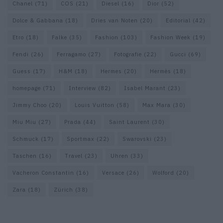
Chanel
(71)
COS
(21)
Diesel
(16)
Dior
(52)
Dolce & Gabbana
(18)
Dries van Noten
(20)
Editorial
(42)
Etro
(18)
Falke
(35)
Fashion
(103)
Fashion Week
(19)
Fendi
(26)
Ferragamo
(27)
Fotografie
(22)
Gucci
(69)
Guess
(17)
H&M
(18)
Hermes
(20)
Hermès
(18)
homepage
(71)
Interview
(82)
Isabel Marant
(23)
Jimmy Choo
(20)
Louis Vuitton
(58)
Max Mara
(30)
Miu Miu
(27)
Prada
(44)
Saint Laurent
(30)
Schmuck
(17)
Sportmax
(22)
Swarovski
(23)
Taschen
(16)
Travel
(23)
Uhren
(33)
Vacheron Constantin
(16)
Versace
(26)
Wolford
(20)
Zara
(18)
Zürich
(38)