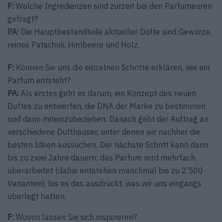
F:
Welche Ingredienzen sind zurzeit bei den Parfumeuren
gefragt?
PA:
Die Hauptbestandteile aktueller Düfte sind Gewürze,
reines Patschuli, Himbeere und Holz.
F:
Können Sie uns die einzelnen Schritte erklären, wie ein
Parfum entsteht?
PA:
Als erstes geht es darum, ein Konzept des neuen
Duftes zu entwerfen, die DNA der Marke zu bestimmen
und darin miteinzubeziehen. Danach geht der Auftrag an
verschiedene Dufthäuser, unter denen wir nachher die
besten Ideen aussuchen. Der nächste Schritt kann dann
bis zu zwei Jahre dauern; das Parfum wird mehrfach
überarbeitet (dabei entstehen manchmal bis zu 2’500
Varianten), bis es das ausdrückt, was wir uns eingangs
überlegt hatten.
F:
Wovon lassen Sie sich inspirieren?