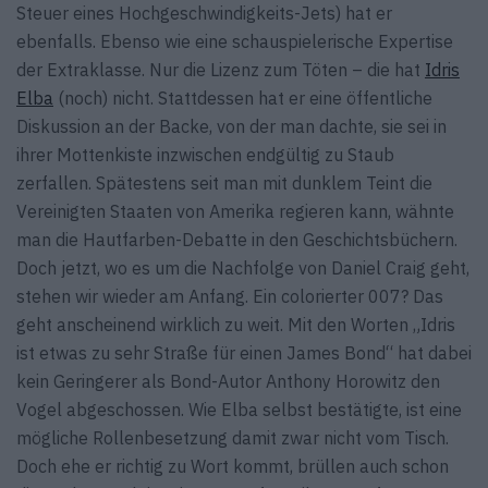
Steuer eines Hochgeschwindigkeits-Jets) hat er
ebenfalls. Ebenso wie eine schauspielerische Expertise
der Extraklasse. Nur die Lizenz zum Töten – die hat
Idris
Elba
(noch) nicht. Stattdessen hat er eine öffentliche
Diskussion an der Backe, von der man dachte, sie sei in
ihrer Mottenkiste inzwischen endgültig zu Staub
zerfallen. Spätestens seit man mit dunklem Teint die
Vereinigten Staaten von Amerika regieren kann, wähnte
man die Hautfarben-Debatte in den Geschichtsbüchern.
Doch jetzt, wo es um die Nachfolge von Daniel Craig geht,
stehen wir wieder am Anfang. Ein colorierter 007? Das
geht anscheinend wirklich zu weit. Mit den Worten „Idris
ist etwas zu sehr Straße für einen James Bond“ hat dabei
kein Geringerer als Bond-Autor Anthony Horowitz den
Vogel abgeschossen. Wie Elba selbst bestätigte, ist eine
mögliche Rollenbesetzung damit zwar nicht vom Tisch.
Doch ehe er richtig zu Wort kommt, brüllen auch schon