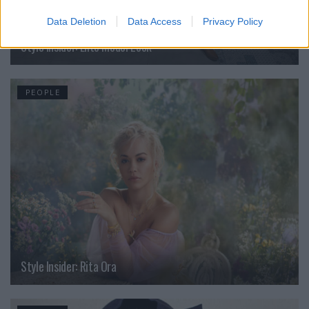
Data Deletion
Data Access
Privacy Policy
Style Insider: Elite Model Look
PEOPLE
Style Insider: Rita Ora