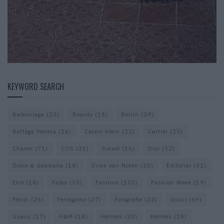
KEYWORD SEARCH
Balenciaga
(20)
Beauty
(18)
Berlin
(29)
Bottega Veneta
(26)
Calvin Klein
(22)
Cartier
(25)
Chanel
(71)
COS
(21)
Diesel
(16)
Dior
(52)
Dolce & Gabbana
(18)
Dries van Noten
(20)
Editorial
(42)
Etro
(18)
Falke
(35)
Fashion
(103)
Fashion Week
(19)
Fendi
(26)
Ferragamo
(27)
Fotografie
(22)
Gucci
(69)
Guess
(17)
H&M
(18)
Hermes
(20)
Hermès
(18)