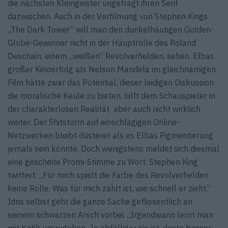
die nächsten Kleingeister ungefragt ihren Senf
dazwischen. Auch in der Verfilmung von Stephen Kings
„The Dark Tower“ will man den dunkelhäutigen Golden-
Globe-Gewinner nicht in der Hauptrolle des Roland
Deschain, einem „weißen“ Revolverhelden, sehen. Elbas
großer Kinoerfolg als Nelson Mandela im gleichnamigen
Film hätte zwar das Potential, dieser leidigen Diskussion
die moralische Keule zu bieten, hilft dem Schauspieler in
der charakterlosen Realität aber auch nicht wirklich
weiter. Der Shitstorm auf einschlägigen Online-
Netzwerken bleibt düsterer als es Elbas Pigmentierung
jemals sein könnte. Doch wenigstens meldet sich diesmal
eine gescheite Promi-Stimme zu Wort. Stephen King
twittert: „Für mich spielt die Farbe des Revolverhelden
keine Rolle. Was für mich zählt ist, wie schnell er zieht.“
Idris selbst geht die ganze Sache geflissentlich an
seinem schwarzen Arsch vorbei. „Irgendwann lernt man
mit Kritik umzugehen. Je abfälliger sie ist, desto besser