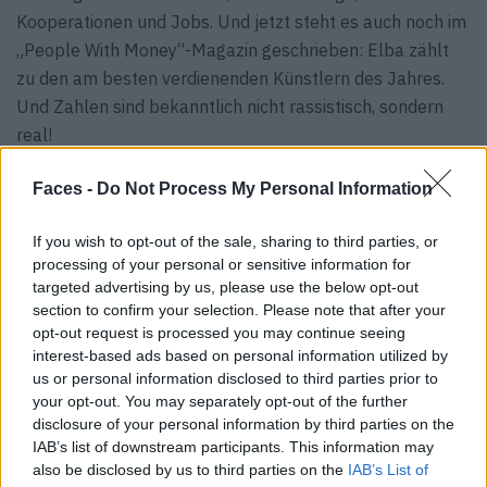
Kooperationen und Jobs. Und jetzt steht es auch noch im
„People With Money“-Magazin geschrieben: Elba zählt
zu den am besten verdienenden Künstlern des Jahres.
Und Zahlen sind bekanntlich nicht rassistisch, sondern
real!
Tags:
007
Astralkörper
Autos
Bond
DJ
Faces -
Do Not Process My Personal Information
Flugzeuge
Geschwindigkeitsrekord
Hautfarben-Debatte
If you wish to opt-out of the sale, sharing to third parties, or
Idris Elba
Klamotten-Kollektion
Künstler
processing of your personal or sensitive information for
Schauspieler,
Songs,
targeted advertising by us, please use the below opt-out
section to confirm your selection. Please note that after your
opt-out request is processed you may continue seeing
VERWANDTE ARTIKEL
interest-based ads based on personal information utilized by
us or personal information disclosed to third parties prior to
your opt-out. You may separately opt-out of the further
disclosure of your personal information by third parties on the
PEOPLE
IAB’s list of downstream participants. This information may
also be disclosed by us to third parties on the
IAB’s List of