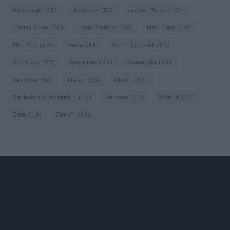
homepage
(71)
Interview
(82)
Isabel Marant
(23)
Jimmy Choo
(20)
Louis Vuitton
(58)
Max Mara
(30)
Miu Miu
(27)
Prada
(44)
Saint Laurent
(30)
Schmuck
(17)
Sportmax
(22)
Swarovski
(23)
Taschen
(16)
Travel
(23)
Uhren
(33)
Vacheron Constantin
(16)
Versace
(26)
Wolford
(20)
Zara
(18)
Zürich
(38)