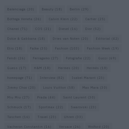
Balenciaga
(20)
Beauty
(18)
Berlin
(29)
Bottega Veneta
(26)
Calvin Klein
(22)
Cartier
(25)
Chanel
(71)
COS
(21)
Diesel
(16)
Dior
(52)
Dolce & Gabbana
(18)
Dries van Noten
(20)
Editorial
(42)
Etro
(18)
Falke
(35)
Fashion
(103)
Fashion Week
(19)
Fendi
(26)
Ferragamo
(27)
Fotografie
(22)
Gucci
(69)
Guess
(17)
H&M
(18)
Hermes
(20)
Hermès
(18)
homepage
(71)
Interview
(82)
Isabel Marant
(23)
Jimmy Choo
(20)
Louis Vuitton
(58)
Max Mara
(30)
Miu Miu
(27)
Prada
(44)
Saint Laurent
(30)
Schmuck
(17)
Sportmax
(22)
Swarovski
(23)
Taschen
(16)
Travel
(23)
Uhren
(33)
Vacheron Constantin
(16)
Versace
(26)
Wolford
(20)