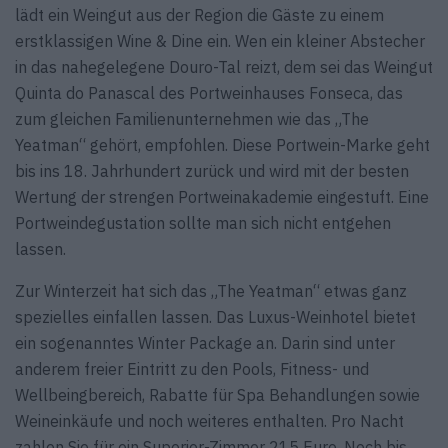
lädt ein Weingut aus der Region die Gäste zu einem
erstklassigen Wine & Dine ein. Wen ein kleiner Abstecher
in das nahegelegene Douro-Tal reizt, dem sei das Weingut
Quinta do Panascal des Portweinhauses Fonseca, das
zum gleichen Familienunternehmen wie das „The
Yeatman“ gehört, empfohlen. Diese Portwein-Marke geht
bis ins 18. Jahrhundert zurück und wird mit der besten
Wertung der strengen Portweinakademie eingestuft. Eine
Portweindegustation sollte man sich nicht entgehen
lassen.
Zur Winterzeit hat sich das „The Yeatman“ etwas ganz
spezielles einfallen lassen. Das Luxus-Weinhotel bietet
ein sogenanntes Winter Package an. Darin sind unter
anderem freier Eintritt zu den Pools, Fitness- und
Wellbeingbereich, Rabatte für Spa Behandlungen sowie
Weineinkäufe und noch weiteres enthalten. Pro Nacht
zahlen Sie für ein Superior-Zimmer 215 Euro. Noch bis