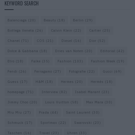
KEYWORD SEARCH
Balenciaga
(20)
Beauty
(18)
Berlin
(29)
Bottega Veneta
(26)
Calvin Klein
(22)
Cartier
(25)
Chanel
(71)
COS
(21)
Diesel
(16)
Dior
(52)
Dolce & Gabbana
(18)
Dries van Noten
(20)
Editorial
(42)
Etro
(18)
Falke
(35)
Fashion
(103)
Fashion Week
(19)
Fendi
(26)
Ferragamo
(27)
Fotografie
(22)
Gucci
(69)
Guess
(17)
H&M
(18)
Hermes
(20)
Hermès
(18)
homepage
(71)
Interview
(82)
Isabel Marant
(23)
Jimmy Choo
(20)
Louis Vuitton
(58)
Max Mara
(30)
Miu Miu
(27)
Prada
(44)
Saint Laurent
(30)
Schmuck
(17)
Sportmax
(22)
Swarovski
(23)
Taschen
(16)
Travel
(23)
Uhren
(33)