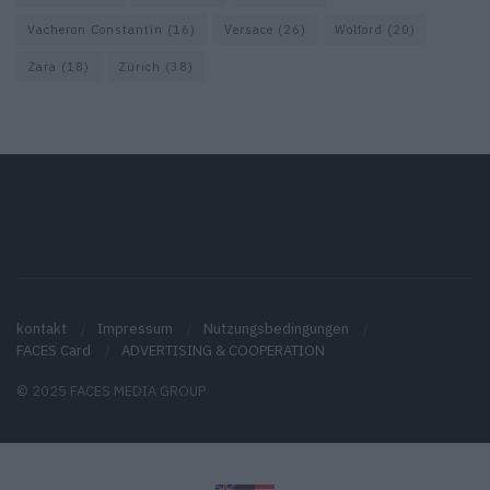
Vacheron Constantin
(16)
Versace
(26)
Wolford
(20)
Zara
(18)
Zürich
(38)
kontakt
Impressum
Nutzungsbedingungen
FACES Card
ADVERTISING & COOPERATION
© 2025 FACES MEDIA GROUP