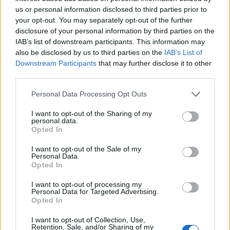
AZ:
Ich bin immer wieder begeistert, wenn Gäste unsere
us or personal information disclosed to third parties prior to
Hotels zum ersten Mal entdecken. Wir erhalten
your opt-out. You may separately opt-out of the further
erstaunliche Kommentare, oft sehr persönlich und
disclosure of your personal information by third parties on the
emotional, die mir sehr viel bedeuten. Das Interieur
IAB’s list of downstream participants. This information may
also be disclosed by us to third parties on the
IAB’s List of
unserer einzelnen Hotels fasziniert viele unserer Gäste.
Downstream Participants
that may further disclose it to other
third parties.
F:
Welche Erwartungen haben Sie an Ihr Hotel, und wie
haben sich die Erwartungen Ihrer Gäste in den letzten
Personal Data Processing Opt Outs
Jahren verändert?
I want to opt-out of the Sharing of my
AZ:
Ich glaube, dass die Reisenden heute von grossen
personal data.
Hotels und Massentourismus gelangweilt sind. Sie sind
Opted In
stattdessen auf der Suche nach Exklusivität, Privatsphäre
I want to opt-out of the Sale of my
und Einzigartigkeit und neigen daher dazu, speziellere
Personal Data.
Opted In
Reiseziele auszuwählen, in kleineren Hotels zu
übernachten und sich einen persönlicheren Empfang zu
I want to opt-out of processing my
Personal Data for Targeted Advertising.
wünschen. Ich glaube, dass die Zukunft zu kleinen Orten
Opted In
führt, die eine Seele haben.
I want to opt-out of Collection, Use,
Retention, Sale, and/or Sharing of my