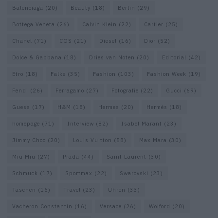
Balenciaga
(20)
Beauty
(18)
Berlin
(29)
Bottega Veneta
(26)
Calvin Klein
(22)
Cartier
(25)
Chanel
(71)
COS
(21)
Diesel
(16)
Dior
(52)
Dolce & Gabbana
(18)
Dries van Noten
(20)
Editorial
(42)
Etro
(18)
Falke
(35)
Fashion
(103)
Fashion Week
(19)
Fendi
(26)
Ferragamo
(27)
Fotografie
(22)
Gucci
(69)
Guess
(17)
H&M
(18)
Hermes
(20)
Hermès
(18)
homepage
(71)
Interview
(82)
Isabel Marant
(23)
Jimmy Choo
(20)
Louis Vuitton
(58)
Max Mara
(30)
Miu Miu
(27)
Prada
(44)
Saint Laurent
(30)
Schmuck
(17)
Sportmax
(22)
Swarovski
(23)
Taschen
(16)
Travel
(23)
Uhren
(33)
Vacheron Constantin
(16)
Versace
(26)
Wolford
(20)