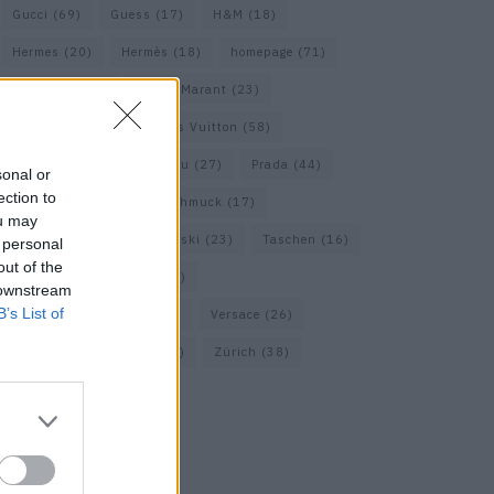
Gucci
(69)
Guess
(17)
H&M
(18)
Hermes
(20)
Hermès
(18)
homepage
(71)
Interview
(82)
Isabel Marant
(23)
Jimmy Choo
(20)
Louis Vuitton
(58)
Max Mara
(30)
Miu Miu
(27)
Prada
(44)
sonal or
ection to
Saint Laurent
(30)
Schmuck
(17)
ou may
Sportmax
(22)
Swarovski
(23)
Taschen
(16)
 personal
out of the
Travel
(23)
Uhren
(33)
 downstream
B’s List of
Vacheron Constantin
(16)
Versace
(26)
Wolford
(20)
Zara
(18)
Zürich
(38)