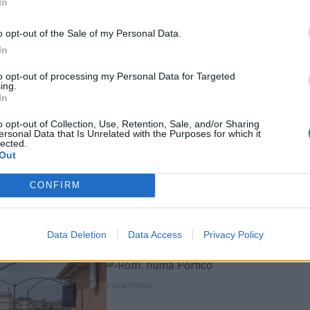
In
o opt-out of the Sale of my Personal Data.
In
numa Flow
to opt-out of processing my Personal Data for Targeted
ing.
In
o opt-out of Collection, Use, Retention, Sale, and/or Sharing
ersonal Data that Is Unrelated with the Purposes for which it
hichte so unbeschwert wie Prag. Von deinem Zimmer mit
lected.
 wenige Minuten zur berühmten Karlsbrücke. Das
Out
 befindet, wird gleich selbst zum Sightseeing-Hotspot.
CONFIRM
kter – so mögen wir das!
r
.
Data Deletion
Data Access
Privacy Policy
numa Portico