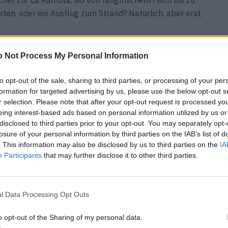
her zur La Rambla, wo von fangfrischem Fisch bis zu
ten, oder ein Ausflug zum Strand? Natürlich, aber erst,
hier
.
 Not Process My Personal Information
to opt-out of the sale, sharing to third parties, or processing of your per
formation for targeted advertising by us, please use the below opt-out s
numa Wood
r selection. Please note that after your opt-out request is processed y
eing interest-based ads based on personal information utilized by us or
disclosed to third parties prior to your opt-out. You may separately opt-
losure of your personal information by third parties on the IAB’s list of
. This information may also be disclosed by us to third parties on the
IA
Participants
that may further disclose it to other third parties.
 Bezirk in der Nähe der Mariahilfer Straße. Und genau
 Fichten aus nachhaltig bewirtschafteten Wäldern.
lubs liegen quasi vor deiner Haustür, wenn du in einem
l Data Processing Opt Outs
o opt-out of the Sharing of my personal data.
er
.