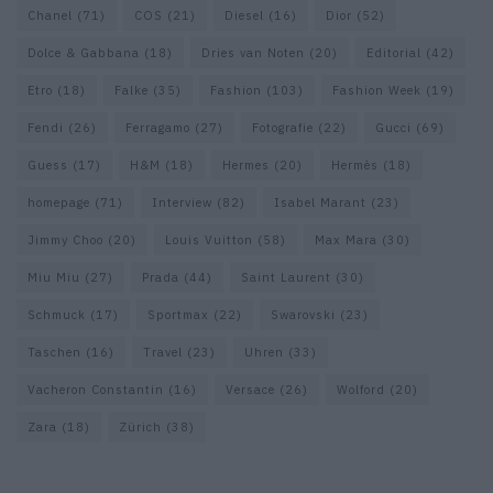
Chanel
(71)
COS
(21)
Diesel
(16)
Dior
(52)
Dolce & Gabbana
(18)
Dries van Noten
(20)
Editorial
(42)
Etro
(18)
Falke
(35)
Fashion
(103)
Fashion Week
(19)
Fendi
(26)
Ferragamo
(27)
Fotografie
(22)
Gucci
(69)
Guess
(17)
H&M
(18)
Hermes
(20)
Hermès
(18)
homepage
(71)
Interview
(82)
Isabel Marant
(23)
Jimmy Choo
(20)
Louis Vuitton
(58)
Max Mara
(30)
Miu Miu
(27)
Prada
(44)
Saint Laurent
(30)
Schmuck
(17)
Sportmax
(22)
Swarovski
(23)
Taschen
(16)
Travel
(23)
Uhren
(33)
Vacheron Constantin
(16)
Versace
(26)
Wolford
(20)
Zara
(18)
Zürich
(38)