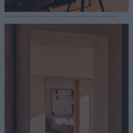
Offene Fensterfront statt Wand: Hier scheint sowieso (fast) immer die Sonne.