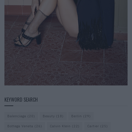
KEYWORD SEARCH
Balenciaga
(20)
Beauty
(18)
Berlin
(29)
Bottega Veneta
(26)
Calvin Klein
(22)
Cartier
(25)