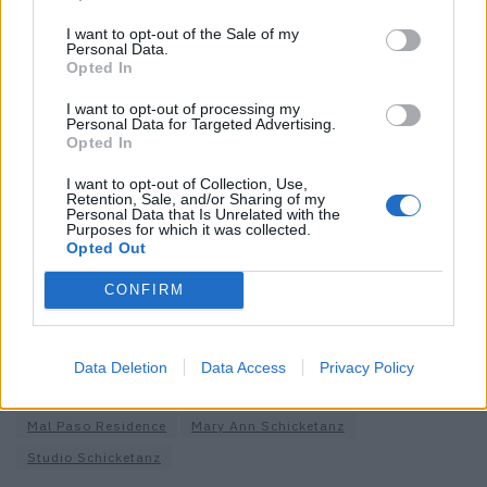
Mal Paso Residence
I want to opt-out of the Sale of my
Personal Data.
Big Sur, Kalifornien
Opted In
Konzept: Studio Schicketanz
I want to opt-out of processing my
Projekt: Mary Ann Schicketanz
Personal Data for Targeted Advertising.
Opted In
studioschicketanz.com
I want to opt-out of Collection, Use,
Mehr zu diesem Traumprojekt für introvertierte
Retention, Sale, and/or Sharing of my
Personal Data that Is Unrelated with the
SonnenanbeterInnen liest du
hier
.
Purposes for which it was collected.
Opted Out
Fotos: © Joe Fletcher Photography
CONFIRM
Ebenso abgelegen, aber ein bisschen kälter: In Ontario
befindet sich ein weiteres einsames
Traumhaus
.
Data Deletion
Data Access
Privacy Policy
Tags:
Big Sur
Joe Fletcher
Kalifornien
Mal Paso Residence
Mary Ann Schicketanz
Studio Schicketanz