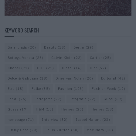
KEYWORD SEARCH
Balenciaga
(20)
Beauty
(18)
Berlin
(29)
Bottega Veneta
(26)
Calvin Klein
(22)
Cartier
(25)
Chanel
(71)
COS
(21)
Diesel
(16)
Dior
(52)
Dolce & Gabbana
(18)
Dries van Noten
(20)
Editorial
(42)
Etro
(18)
Falke
(35)
Fashion
(103)
Fashion Week
(19)
Fendi
(26)
Ferragamo
(27)
Fotografie
(22)
Gucci
(69)
Guess
(17)
H&M
(18)
Hermes
(20)
Hermès
(18)
homepage
(71)
Interview
(82)
Isabel Marant
(23)
Jimmy Choo
(20)
Louis Vuitton
(58)
Max Mara
(30)