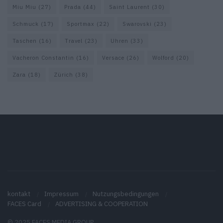
Miu Miu
(27)
Prada
(44)
Saint Laurent
(30)
Schmuck
(17)
Sportmax
(22)
Swarovski
(23)
Taschen
(16)
Travel
(23)
Uhren
(33)
Vacheron Constantin
(16)
Versace
(26)
Wolford
(20)
Zara
(18)
Zürich
(38)
kontakt
Impressum
Nutzungsbedingungen
FACES Card
ADVERTISING & COOPERATION
© 2025 FACES MEDIA GROUP