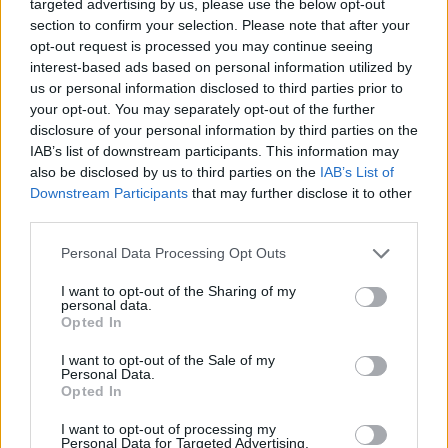
Hier
shoppst du die Classic Kollektion von Rimowa.
targeted advertising by us, please use the below opt-out
section to confirm your selection. Please note that after your
Bilder: © Rimowa
opt-out request is processed you may continue seeing
interest-based ads based on personal information utilized by
Wenn man schon so einen tollen Koffer hat, sollte man
us or personal information disclosed to third parties prior to
your opt-out. You may separately opt-out of the further
auch öfter verreisen. Inspiration für den nächsten Urlaub
disclosure of your personal information by third parties on the
findest du
hier
.
IAB’s list of downstream participants. This information may
also be disclosed by us to third parties on the
IAB’s List of
Tags:
Rimowa
Downstream Participants
that may further disclose it to other
third parties.
VERWANDTE ARTIKEL
Personal Data Processing Opt Outs
I want to opt-out of the Sharing of my
personal data.
TRAVEL
Opted In
I want to opt-out of the Sale of my
Personal Data.
Opted In
I want to opt-out of processing my
Personal Data for Targeted Advertising.