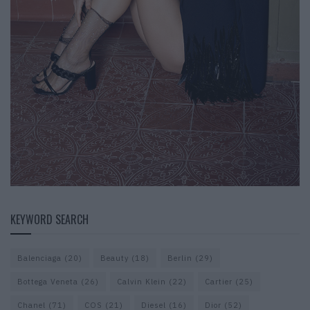
KEYWORD SEARCH
Balenciaga
(20)
Beauty
(18)
Berlin
(29)
Bottega Veneta
(26)
Calvin Klein
(22)
Cartier
(25)
Chanel
(71)
COS
(21)
Diesel
(16)
Dior
(52)