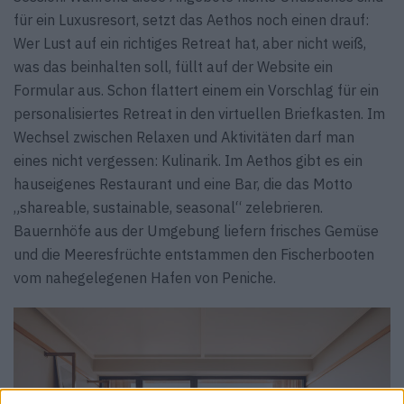
für ein Luxusresort, setzt das Aethos noch einen drauf:
Wer Lust auf ein richtiges Retreat hat, aber nicht weiß,
was das beinhalten soll, füllt auf der Website ein
Formular aus. Schon flattert einem ein Vorschlag für ein
personalisiertes Retreat in den virtuellen Briefkasten. Im
Wechsel zwischen Relaxen und Aktivitäten darf man
eines nicht vergessen: Kulinarik. Im Aethos gibt es ein
hauseigenes Restaurant und eine Bar, die das Motto
„shareable, sustainable, seasonal“ zelebrieren.
Bauernhöfe aus der Umgebung liefern frisches Gemüse
und die Meeresfrüchte entstammen den Fischerbooten
vom nahegelegenen Hafen von Peniche.