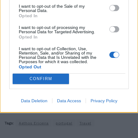
Schaden und ein Teil des ursprünglichen Gebäudes wurde
I want to opt-out of the Sale of my
bewahrt. Form und Farbe lassen das Hotel mit der
Personal Data.
Opted In
Umgebung verschmelzen. Dank der Lage auf einer Klippe
ist der Atlantikblick garantiert.
I want to opt-out of processing my
Personal Data for Targeted Advertising.
Opted In
Aethos Ericeira, R. da Estalagem, 2640-255 Encarnação,
Portugal, aethos.com
I want to opt-out of Collection, Use,
Retention, Sale, and/or Sharing of my
Personal Data that Is Unrelated with the
Surfen, wandern, relaxen oder einfach die Architektur des
Purposes for which it was collected.
Opted Out
Hotels bewundern?
Hier
buchst du dir deine nächste
Auszeit.
CONFIRM
Wo es uns sonst noch hinzieht? Unter anderem auf die
Insel Samos
.
Data Deletion
Data Access
Privacy Policy
Fotos: © Francisco Nogueira
Tags:
Aethos Ericeira
portugal
Travel