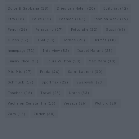
Dolce & Gabbana
(18)
Dries van Noten
(20)
Editorial
(42)
Etro
(18)
Falke
(35)
Fashion
(103)
Fashion Week
(19)
Fendi
(26)
Ferragamo
(27)
Fotografie
(22)
Gucci
(69)
Guess
(17)
H&M
(18)
Hermes
(20)
Hermès
(18)
homepage
(71)
Interview
(82)
Isabel Marant
(23)
Jimmy Choo
(20)
Louis Vuitton
(58)
Max Mara
(30)
Miu Miu
(27)
Prada
(44)
Saint Laurent
(30)
Schmuck
(17)
Sportmax
(22)
Swarovski
(23)
Taschen
(16)
Travel
(23)
Uhren
(33)
Vacheron Constantin
(16)
Versace
(26)
Wolford
(20)
Zara
(18)
Zürich
(38)