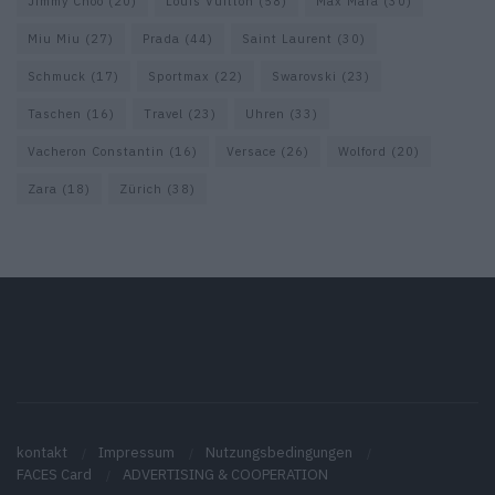
Jimmy Choo
(20)
Louis Vuitton
(58)
Max Mara
(30)
Miu Miu
(27)
Prada
(44)
Saint Laurent
(30)
Schmuck
(17)
Sportmax
(22)
Swarovski
(23)
Taschen
(16)
Travel
(23)
Uhren
(33)
Vacheron Constantin
(16)
Versace
(26)
Wolford
(20)
Zara
(18)
Zürich
(38)
kontakt
Impressum
Nutzungsbedingungen
FACES Card
ADVERTISING & COOPERATION