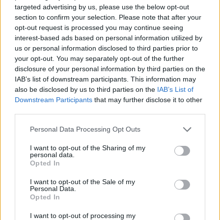
Behandlung ist unvergleichlich und bietet
targeted advertising by us, please use the below opt-out
außergewöhnliche Vorteile für Körper und Geist.
section to confirm your selection. Please note that after your
opt-out request is processed you may continue seeing
interest-based ads based on personal information utilized by
us or personal information disclosed to third parties prior to
your opt-out. You may separately opt-out of the further
disclosure of your personal information by third parties on the
IAB’s list of downstream participants. This information may
also be disclosed by us to third parties on the
IAB’s List of
Downstream Participants
that may further disclose it to other
third parties.
Personal Data Processing Opt Outs
I want to opt-out of the Sharing of my
personal data.
Opted In
Für die Liebe zum Frühstück
I want to opt-out of the Sale of my
Personal Data.
Opted In
Ich liebe Hotel-Frühstückserlebnisse. Das Frühstück hier
I want to opt-out of processing my
ist alles andere als langweilig, mit einer Auswahl an