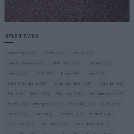
KEYWORD SEARCH
Balenciaga
(20)
Beauty
(18)
Berlin
(29)
Bottega Veneta
(26)
Calvin Klein
(22)
Cartier
(25)
Chanel
(71)
COS
(21)
Diesel
(16)
Dior
(52)
Dolce & Gabbana
(18)
Dries van Noten
(20)
Editorial
(42)
Etro
(18)
Falke
(35)
Fashion
(103)
Fashion Week
(19)
Fendi
(26)
Ferragamo
(27)
Fotografie
(22)
Gucci
(69)
Guess
(17)
H&M
(18)
Hermes
(20)
Hermès
(18)
homepage
(71)
Interview
(82)
Isabel Marant
(23)