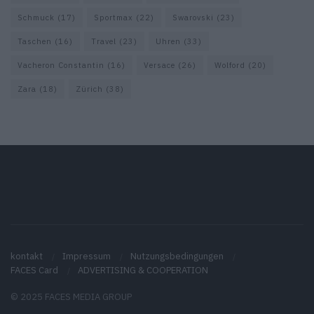
Schmuck
(17)
Sportmax
(22)
Swarovski
(23)
Taschen
(16)
Travel
(23)
Uhren
(33)
Vacheron Constantin
(16)
Versace
(26)
Wolford
(20)
Zara
(18)
Zürich
(38)
kontakt
Impressum
Nutzungsbedingungen
FACES Card
ADVERTISING & COOPERATION
© 2025 FACES MEDIA GROUP