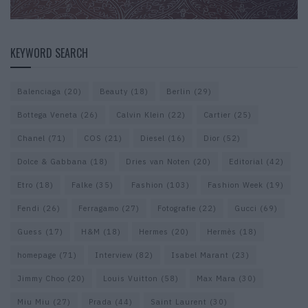
KEYWORD SEARCH
Balenciaga
(20)
Beauty
(18)
Berlin
(29)
Bottega Veneta
(26)
Calvin Klein
(22)
Cartier
(25)
Chanel
(71)
COS
(21)
Diesel
(16)
Dior
(52)
Dolce & Gabbana
(18)
Dries van Noten
(20)
Editorial
(42)
Etro
(18)
Falke
(35)
Fashion
(103)
Fashion Week
(19)
Fendi
(26)
Ferragamo
(27)
Fotografie
(22)
Gucci
(69)
Guess
(17)
H&M
(18)
Hermes
(20)
Hermès
(18)
homepage
(71)
Interview
(82)
Isabel Marant
(23)
Jimmy Choo
(20)
Louis Vuitton
(58)
Max Mara
(30)
Miu Miu
(27)
Prada
(44)
Saint Laurent
(30)