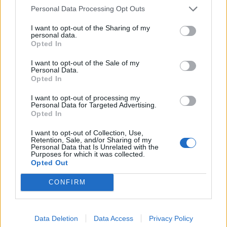
Personal Data Processing Opt Outs
I want to opt-out of the Sharing of my
HIMMEL UND HÖHLE
personal data.
Opted In
Vielleicht hätte Joseph Pitton de Tournefort von seinem
I want to opt-out of the Sale of my
Schiff aus das Gundari Resort gar nicht erkannt, wäre das
Personal Data.
Fünf-Sterne-Hotel schon damals in der Landschaft
Opted In
gestanden. Die 25 Suiten und zwei Villen sind gebaut mit
I want to opt-out of processing my
Steinen, die sich farblich kaum von ihrer Umgebung
Personal Data for Targeted Advertising.
Opted In
abheben. Über 80 Hektar erstreckt sich, oder besser:
versteckt sich die Anlage. Während seiner
I want to opt-out of Collection, Use,
Retention, Sale, and/or Sharing of my
Mittelmeerexpedition nächtigte Tournefort auf
Personal Data that Is Unrelated with the
Purposes for which it was collected.
Folegandros beim örtlichen Konsul. Hier würde ihn unter
Opted Out
anderem die Deluxe Cave Suite erwarten. Wie alle
Unterkünfte verfügt auch sie über einen Privatpool und
CONFIRM
Meerblick. Tourneforts Tag beginnt mit dem Geräusch
einer Nadel, die auf Vinyl kratzt. Die höhlenartige Logis
Data Deletion
Data Access
Privacy Policy
verfügt über einen High-End-Plattenspieler im Vintage-