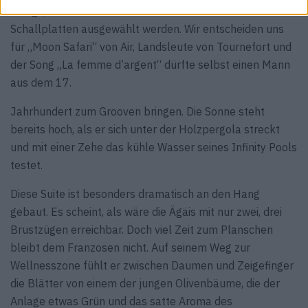
Design, es kann aus einer kuratierten Bibliothek von 300
Schallplatten ausgewählt werden. Wir entscheiden uns
für „Moon Safari“ von Air, Landsleute von Tournefort und
der Song „La femme d’argent“ dürfte selbst einen Mann
aus dem 17.
Jahrhundert zum Grooven bringen. Die Sonne steht
bereits hoch, als er sich unter der Holzpergola streckt
und mit einer Zehe das kühle Wasser seines Infinity Pools
testet.
Diese Suite ist besonders dramatisch an den Hang
gebaut. Es scheint, als wäre die Ägäis mit nur zwei, drei
Brustzügen erreichbar. Doch viel Zeit zum Planschen
bleibt dem Franzosen nicht. Auf seinem Weg zur
Wellnesszone fühlt er zwischen Daumen und Zeigefinger
die Blätter von einem der jungen Olivenbäume, die der
Anlage etwas Grün und das satte Aroma des