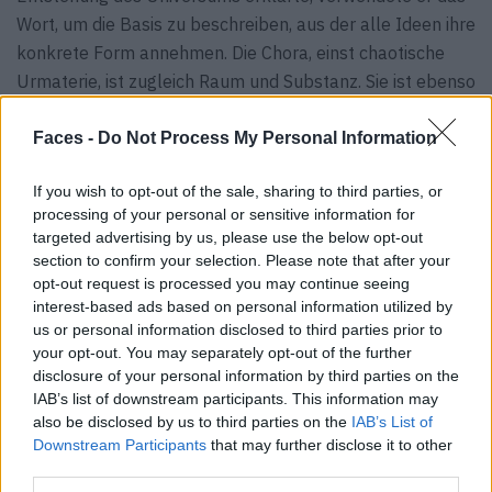
Wort, um die Basis zu beschreiben, aus der alle Ideen ihre
konkrete Form annehmen. Die Chora, einst chaotische
Urmaterie, ist zugleich Raum und Substanz. Sie ist ebenso
Mutterleib wie Hebamme. Aber auch eine Art flüssiges
Gold, aus dem immer wieder neue Formen entstehen. Wo
Faces -
Do Not Process My Personal Information
Chora ist, atmet der Kosmos und beginnt seine
If you wish to opt-out of the sale, sharing to third parties, or
eigentliche Existenz. Oder im Fall von Folegandros: Dort,
processing of your personal or sensitive information for
wo die Bäckerin ihre dampfenden Brötchen aus dem Ofen
targeted advertising by us, please use the below opt-out
zieht und kleine Katzen um schneeweiße Häuser streifen,
section to confirm your selection. Please note that after your
in der Hoffnung auf ein paar Streicheleinheiten. Für
opt-out request is processed you may continue seeing
interest-based ads based on personal information utilized by
Platon war die Chora ein abstrakter Ort, an dem sich
us or personal information disclosed to third parties prior to
unsere Welt immer wieder erneuert. Für uns stellt sich die
your opt-out. You may separately opt-out of the further
Frage: Kosmische Erneuerung klingt gut – aber gibt es
disclosure of your personal information by third parties on the
sie auch mit eigenem Spa? Und damit verrät uns
IAB’s list of downstream participants. This information may
also be disclosed by us to third parties on the
IAB’s List of
Folegandros endlich sein Geheimnis, das sich zwischen
Downstream Participants
that may further disclose it to other
seinen trockenen Hügeln und kantigen Klippen versteckt.
third parties.