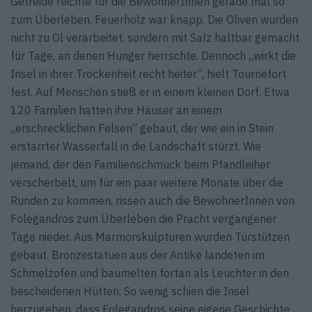
Getreide reichte für die BewohnerInnen gerade mal so
zum Überleben. Feuerholz war knapp. Die Oliven wurden
nicht zu Öl verarbeitet, sondern mit Salz haltbar gemacht
für Tage, an denen Hunger herrschte. Dennoch „wirkt die
Insel in ihrer Trockenheit recht heiter“, hielt Tournefort
fest. Auf Menschen stieß er in einem kleinen Dorf. Etwa
120 Familien hatten ihre Häuser an einem
„erschrecklichen Felsen“ gebaut, der wie ein in Stein
erstarrter Wasserfall in die Landschaft stürzt. Wie
jemand, der den Familienschmuck beim Pfandleiher
verscherbelt, um für ein paar weitere Monate über die
Runden zu kommen, rissen auch die BewohnerInnen von
Folegandros zum Überleben die Pracht vergangener
Tage nieder. Aus Marmorskulpturen wurden Türstützen
gebaut. Bronzestatuen aus der Antike landeten im
Schmelzofen und baumelten fortan als Leuchter in den
bescheidenen Hütten. So wenig schien die Insel
herzugeben, dass Folegandros seine eigene Geschichte