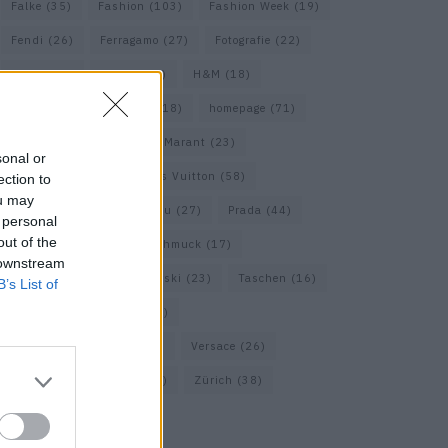
Falke
(35)
Fashion
(103)
Fashion Week
(19)
Fendi
(26)
Ferragamo
(27)
Fotografie
(22)
Gucci
(69)
Guess
(17)
H&M
(18)
Hermes
(20)
Hermès
(18)
homepage
(71)
Interview
(82)
Isabel Marant
(23)
sonal or
Jimmy Choo
(20)
Louis Vuitton
(58)
ection to
ou may
Max Mara
(30)
Miu Miu
(27)
Prada
(44)
 personal
out of the
Saint Laurent
(30)
Schmuck
(17)
 downstream
Sportmax
(22)
Swarovski
(23)
Taschen
(16)
B’s List of
Travel
(23)
Uhren
(33)
Vacheron Constantin
(16)
Versace
(26)
Wolford
(20)
Zara
(18)
Zürich
(38)