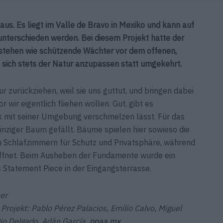
s. Es liegt im Valle de Bravo in Mexiko und kann auf
nterschieden werden. Bei diesem Projekt hatte der
e stehen wie schützende Wächter vor dem offenen,
 sich stets der Natur anzupassen statt umgekehrt.
tur zurückziehen, weil sie uns guttut, und bringen dabei
 wir eigentlich fliehen wollen. Gut, gibt es
rk mit seiner Umgebung verschmelzen lässt. Für das
inziger Baum gefällt. Bäume spielen hier sowieso die
en Schlafzimmern für Schutz und Privatsphäre, während
öffnet. Beim Ausheben der Fundamente wurde ein
s Statement Piece in der Eingangsterrasse.
er
Projekt: Pablo Pérez Palacios, Emilio Calvo, Miguel
io Delgado, Adán García,
ppaa.mx