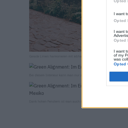
Opted 
I want t
Opted 
I want 
Advertis
Opted 
I want t
of my P
Gerade Linien harmonieren mit lebhaften Bäumen.
was col
Opted 
Bei diesem Interieur kann man nur zur Ruhe kommen.
Dank hohen Fenstern ist man auch drinnen mitten in der Natur.