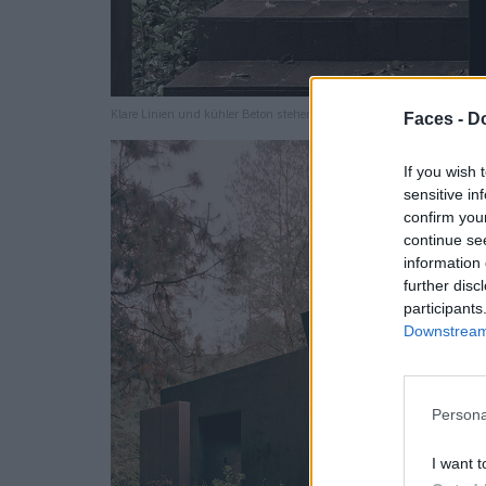
Klare Linien und kühler Beton stehen im Kontrast zum saftigen Dsch
Faces -
Do
If you wish 
sensitive in
confirm you
continue se
information 
further disc
participants
Downstream 
Persona
I want t