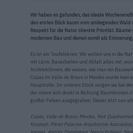
Wir haben es gefunden, das ideale Wochenendhau
den ersten Blick kaum vom umliegenden Wald u
Respekt für die Natur oberste Priorität. Bäum
modernen Bau und dienen somit als Erinnerung,
Es ist ein Teufelskreis: Wir wollen uns in die Na
mit Lärm, Bauarbeiten und Abfall alles mit, wovor
ArchitektInnen, die wissen, wie man ein Bauwe
Copas im Valle de Bravo in Mexiko wurde kein e
Hauptrolle: Im unteren Stock sorgen sie bei d
der obere sich direkt in Richtung Baumkronen 
großer Felsen ausgegraben. Dieser sitzt nun al
Copas, Valle de Bravo, Mexiko, 964 Quadratmet
Konzept: Pérez Palacios Arquitectos Asociados, 
Vargas, Andrés Domínguez, Nancy Estévez, Serg