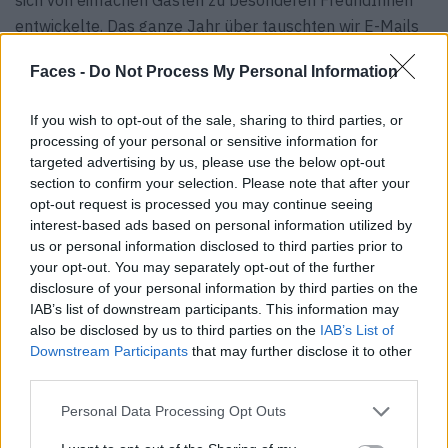
sich von einfachen Gästen zu besonderen FreundInnen
entwickelte. Das ganze Jahr über tauschten wir E-Mails
und Geschenke aus und unterhielten uns bei jedem ihrer
Faces -
Do Not Process My Personal Information
Besuche ausführlich. Sie haben bereits in unserem neuen
Hotel übernachtet, und natürlich hat es ihnen gefallen!
If you wish to opt-out of the sale, sharing to third parties, or
Solche menschlichen Verbindungen sind es, die das
processing of your personal or sensitive information for
Hotelgewerbe unglaublich lohnend und besonders
targeted advertising by us, please use the below opt-out
machen.
section to confirm your selection. Please note that after your
opt-out request is processed you may continue seeing
FACES:
Worauf achten Sie, wenn Sie selbst auswärts
interest-based ads based on personal information utilized by
us or personal information disclosed to third parties prior to
über­nachten?
your opt-out. You may separately opt-out of the further
Natalia Tubella:
Wenn ich alleine reise, möchte ich eine
disclosure of your personal information by third parties on the
Unterkunft finden, die ästhetisch ansprechend ist, auch
IAB’s list of downstream participants. This information may
wenn Luxus keine zwingende Voraussetzung ist. Am
also be disclosed by us to third parties on the
IAB’s List of
Downstream Participants
that may further disclose it to other
wichtigsten ist mir eine Atmosphäre, in der sich
third parties.
Alltagserfahrungen widerspiegeln und die ein Gefühl der
Ausgeglichenheit vermittelt. Authentizität ist der
Personal Data Processing Opt Outs
Schlüssel zu meiner Suche, egal, ob es sich um eine