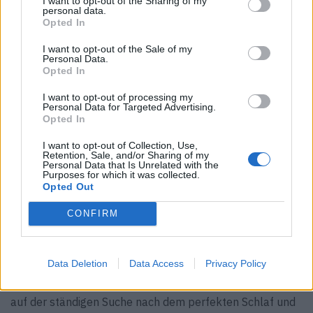
I want to opt-out of the Sharing of my
rustikale Holzhütte auf dem Land oder ein modernes
personal data.
Opted In
Hotel in einer belebten Stadt handelt. Vor allem aber
steht für mich der Komfort an erster Stelle.
I want to opt-out of the Sale of my
Personal Data.
Opted In
FACES:
Was macht den Unterschied zwischen einem
guten und einem großartigen Hotel?
I want to opt-out of processing my
Personal Data for Targeted Advertising.
Natalia Tubella:
Ein gutes Hotel erfüllt die Erwartungen,
Opted In
die es verkauft, aber ein hervorragendes Hotel geht
darüber ­hinaus, indem es Authentizität bietet.
I want to opt-out of Collection, Use,
Retention, Sale, and/or Sharing of my
Personal Data that Is Unrelated with the
FACES:
Wenn Sie nicht im Hotel übernachten, wo schlafen
Purposes for which it was collected.
Opted Out
Sie dann?
Natalia Tubella:
Mein eigenes Bett ist ein bewegliches
CONFIRM
Ziel! Ich bin so etwas wie eine Nomadin, die ständig
unterwegs ist, neue Orte erkundet und jeden Tag ein
Data Deletion
Data Access
Privacy Policy
anderes Bett entdeckt. Manchmal in einer Weltstadt, ein
anderes Mal auf dem Lande. Man könnte sagen, ich bin
auf der ständigen Suche nach dem perfekten Schlaf und