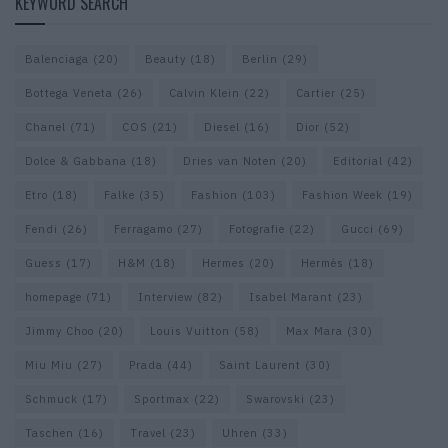
KEYWORD SEARCH
Balenciaga
(20)
Beauty
(18)
Berlin
(29)
Bottega Veneta
(26)
Calvin Klein
(22)
Cartier
(25)
Chanel
(71)
COS
(21)
Diesel
(16)
Dior
(52)
Dolce & Gabbana
(18)
Dries van Noten
(20)
Editorial
(42)
Etro
(18)
Falke
(35)
Fashion
(103)
Fashion Week
(19)
Fendi
(26)
Ferragamo
(27)
Fotografie
(22)
Gucci
(69)
Guess
(17)
H&M
(18)
Hermes
(20)
Hermès
(18)
homepage
(71)
Interview
(82)
Isabel Marant
(23)
Jimmy Choo
(20)
Louis Vuitton
(58)
Max Mara
(30)
Miu Miu
(27)
Prada
(44)
Saint Laurent
(30)
Schmuck
(17)
Sportmax
(22)
Swarovski
(23)
Taschen
(16)
Travel
(23)
Uhren
(33)