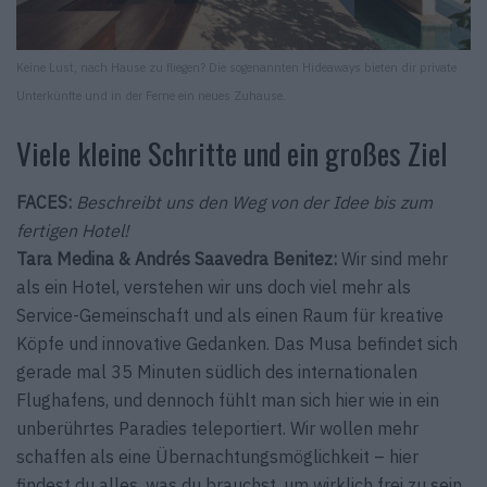
Keine Lust, nach Hause zu fliegen? Die sogenannten Hideaways bieten dir private
Unterkünfte und in der Ferne ein neues Zuhause.
Viele kleine Schritte und ein großes Ziel
FACES:
Beschreibt uns den Weg von der Idee bis zum
fertigen Hotel!
Tara Medina & Andrés Saavedra Benitez:
Wir sind mehr
als ein Hotel, verstehen wir uns doch viel mehr als
Service-Gemeinschaft und als einen Raum für kreative
Köpfe und innovative Gedanken. Das Musa befindet sich
gerade mal 35 Minuten südlich des internationalen
Flughafens, und dennoch fühlt man sich hier wie in ein
unberührtes Paradies teleportiert. Wir wollen mehr
schaffen als eine Übernachtungs­möglichkeit – hier
findest du alles, was du brauchst, um wirklich frei zu sein.