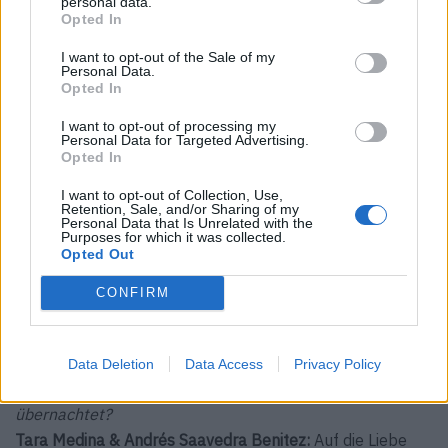
personal data.
Opted In
I want to opt-out of the Sale of my
Personal Data.
Opted In
I want to opt-out of processing my
Personal Data for Targeted Advertising.
Opted In
I want to opt-out of Collection, Use,
Retention, Sale, and/or Sharing of my
Personal Data that Is Unrelated with the
Purposes for which it was collected.
Opted Out
Die Natur umgibt dich im Musa von allen Seiten.
CONFIRM
Die Liebe zum Detail
Data Deletion
Data Access
Privacy Policy
FACES:
Worauf achtet ihr, wenn ihr selbst auswärts
übernachtet?
Tara Medina & Andrés Saavedra Benitez:
Auf die Liebe