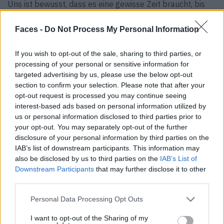
Uns ist bewusst, dass es eine gewisse Zeit braucht, bis
wir dort sind, wo wir hinwollen. Genau diesen Prozess
Faces -
Do Not Process My Personal Information
genießen wir allerdings, können wir dabei doch so viel
experimentieren und uns überlegen, wie wir Gastronomie,
If you wish to opt-out of the sale, sharing to third parties, or
Wellness, Entertainment, Abenteuer und das Reisen an
processing of your personal or sensitive information for
sich für uns neu definieren. Dieser Entwicklungsprozess
targeted advertising by us, please use the below opt-out
ist wie ein guter Wein, der mit zunehmendem Alter immer
section to confirm your selection. Please note that after your
besser wird.
opt-out request is processed you may continue seeing
interest-based ads based on personal information utilized by
FACES:
Welche Geschichte aus eurem Alltag als Hotelier
us or personal information disclosed to third parties prior to
your opt-out. You may separately opt-out of the further
müsst ihr uns unbedingt erzählen?
disclosure of your personal information by third parties on the
Tara Medina & Andrés Saavedra Benitez:
Sagen wir so:
IAB’s list of downstream participants. This information may
„White Lotus“ ist kein Witz. (lacht) Es ist so interessant,
also be disclosed by us to third parties on the
IAB’s List of
Menschen aus der ganzen Welt an einem so traumhaften
Downstream Participants
that may further disclose it to other
third parties.
und magischen Ort zu versammeln und zu sehen, wie
unterschiedlich sie mit dem umgehen, was wir ihnen
Personal Data Processing Opt Outs
bieten.
I want to opt-out of the Sharing of my