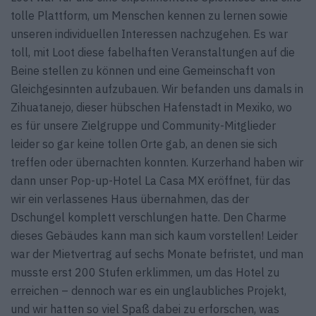
tolle Plattform, um Menschen ­kennen zu lernen sowie
unseren individuellen Interessen nachzugehen. Es war
toll, mit Loot diese fabelhaften Veranstaltungen auf die
Beine stellen zu ­können und eine Gemeinschaft von
Gleichgesinnten aufzubauen. Wir befanden uns damals in
Zihuatanejo, dieser hübschen Hafenstadt in Mexiko, wo
es für unsere Zielgruppe und Community-Mitglieder
leider so gar keine tollen Orte gab, an denen sie sich
treffen oder übernachten konnten. Kurzerhand haben wir
dann unser Pop-up-Hotel La Casa MX eröffnet, für das
wir ein verlassenes Haus übernahmen, das der
Dschungel komplett verschlungen hatte. Den Charme
dieses Gebäudes kann man sich kaum vorstellen! Leider
war der Mietvertrag auf sechs Monate befristet, und man
musste erst 200 Stufen erklimmen, um das Hotel zu
erreichen – dennoch war es ein unglaubliches Projekt,
und wir hatten so viel Spaß dabei zu erforschen, was