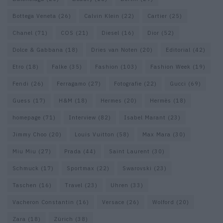
Bottega Veneta
(26)
Calvin Klein
(22)
Cartier
(25)
Chanel
(71)
COS
(21)
Diesel
(16)
Dior
(52)
Dolce & Gabbana
(18)
Dries van Noten
(20)
Editorial
(42)
Etro
(18)
Falke
(35)
Fashion
(103)
Fashion Week
(19)
Fendi
(26)
Ferragamo
(27)
Fotografie
(22)
Gucci
(69)
Guess
(17)
H&M
(18)
Hermes
(20)
Hermès
(18)
homepage
(71)
Interview
(82)
Isabel Marant
(23)
Jimmy Choo
(20)
Louis Vuitton
(58)
Max Mara
(30)
Miu Miu
(27)
Prada
(44)
Saint Laurent
(30)
Schmuck
(17)
Sportmax
(22)
Swarovski
(23)
Taschen
(16)
Travel
(23)
Uhren
(33)
Vacheron Constantin
(16)
Versace
(26)
Wolford
(20)
Zara
(18)
Zürich
(38)