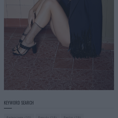
KEYWORD SEARCH
Balenciaga
(20)
Beauty
(18)
Berlin
(29)