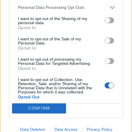
Restaurants und einem Spa-Bereich von 4’000 m
illustre
2
Personal Data Processing Opt Outs
BesucherInnen aus aller Welt an. Zürichs Vorzeige-
I want to opt-out of the Sharing of my
Adresse steht für Luxus, den sie gerne auch mit einem
personal data.
Augenzwinkern serviert. Freudentränen gibt es dagegen
Opted In
beim Besuch des kulinarischen Aushängeschildes The
I want to opt-out of the Sale of my
Restaurant. Unter der Ägide von Chefkoch Heiko Nieder
Personal Data.
Opted In
vereinigt die Institution 19 Gault-Millau-Punkte sowie 2
Michelin-Sterne. Mit ein Grund, warum das Dolder Grand
I want to opt-out of processing my
Personal Data for Targeted Advertising.
von Gault Millau 2024 zum zweiten Mal als Hotel des
Opted In
Jahres ausgezeichnet wurde. Kein Geschenk, sondern ein
I want to opt-out of Collection, Use,
verdienter Lohn zum 125-jährigen Geburtstag.
Retention, Sale, and/or Sharing of my
Personal Data that Is Unrelated with the
Purposes for which it was collected.
thedoldergrand.com
Opted Out
CONFIRM
Data Deletion
Data Access
Privacy Policy