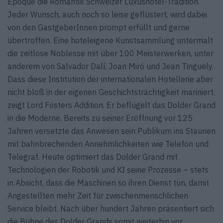
Époque die Romantik Schweizer Luxushotel-Tradition.
Jeder Wunsch, auch noch so leise geflüstert, wird dabei
von den GastgeberInnen prompt erfüllt und gerne
übertroffen. Eine hoteleigene Kunstsammlung untermalt
die zeitlose Noblesse mit über 100 Meisterwerken, unter
anderem von Salvador Dalí, Joan Miró und Jean Tinguely.
Dass diese Institution der internationalen Hotellerie aber
nicht bloß in der eigenen Geschichtsträchtigkeit mariniert,
zeigt Lord Fosters Addition. Er beflügelt das Dolder Grand
in die Moderne. Bereits zu seiner Eröffnung vor 125
Jahren versetzte das Anwesen sein Publikum ins Staunen
mit bahnbrechenden Annehmlichkeiten wie Telefon und
Telegraf. Heute optimiert das Dolder Grand mit
Technologien der Robotik und KI seine Prozesse – stets
in Absicht, dass die Maschinen so ihren Dienst tun, damit
Angestellten mehr Zeit für zwischenmenschlichen
Service bleibt. Nach über hundert Jahren präsentiert sich
die Bühne des Dolder Grands somit weiterhin vor