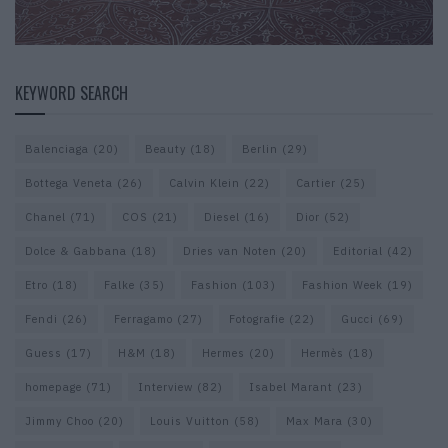
KEYWORD SEARCH
Balenciaga
(20)
Beauty
(18)
Berlin
(29)
Bottega Veneta
(26)
Calvin Klein
(22)
Cartier
(25)
Chanel
(71)
COS
(21)
Diesel
(16)
Dior
(52)
Dolce & Gabbana
(18)
Dries van Noten
(20)
Editorial
(42)
Etro
(18)
Falke
(35)
Fashion
(103)
Fashion Week
(19)
Fendi
(26)
Ferragamo
(27)
Fotografie
(22)
Gucci
(69)
Guess
(17)
H&M
(18)
Hermes
(20)
Hermès
(18)
homepage
(71)
Interview
(82)
Isabel Marant
(23)
Jimmy Choo
(20)
Louis Vuitton
(58)
Max Mara
(30)