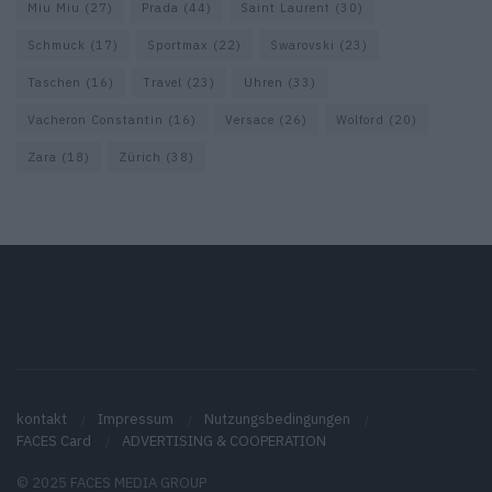
Miu Miu
(27)
Prada
(44)
Saint Laurent
(30)
Schmuck
(17)
Sportmax
(22)
Swarovski
(23)
Taschen
(16)
Travel
(23)
Uhren
(33)
Vacheron Constantin
(16)
Versace
(26)
Wolford
(20)
Zara
(18)
Zürich
(38)
kontakt
Impressum
Nutzungsbedingungen
FACES Card
ADVERTISING & COOPERATION
© 2025 FACES MEDIA GROUP