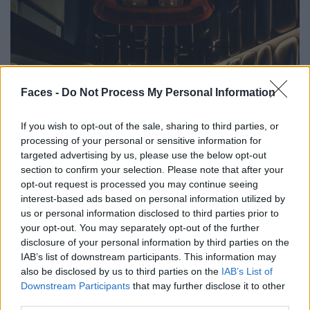
Faces -
Do Not Process My Personal Information
If you wish to opt-out of the sale, sharing to third parties, or
processing of your personal or sensitive information for
targeted advertising by us, please use the below opt-out
section to confirm your selection. Please note that after your
opt-out request is processed you may continue seeing
Die Kunst des Entspannens wird in der Canvas Bar & Lounge zelebriert.
interest-based ads based on personal information utilized by
us or personal information disclosed to third parties prior to
The Dolder Grand
your opt-out. You may separately opt-out of the further
disclosure of your personal information by third parties on the
Was schenkt man jemandem zum 125-jährigen
IAB’s list of downstream participants. This information may
Geburtstag? Seine ganze Aufmerksamkeit. Denn wer ein
also be disclosed by us to third parties on the
IAB’s List of
so hohes Alter erreicht, muss fast alles richtig machen.
Downstream Participants
that may further disclose it to other
third parties.
Das Dolder Grand lockt mit 175 Zimmern und Suiten, vier