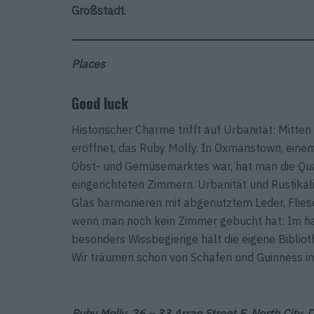
Großstadt.
Places
Good luck
Historischer Charme trifft auf Urbanität: Mitten
eröffnet, das Ruby Molly. In Oxmanstown, einem 
Obst- und Gemüsemarktes war, hat man die Qua
eingerichteten Zimmern. Urbanität und Rustikali
Glas harmonieren mit abgenutztem Leder, Flies
wenn man noch kein Zimmer gebucht hat: Im hau
besonders Wissbegierige hält die eigene Bibli
Wir träumen schon von Schafen und Guinness im 
Ruby Molly, 26 – 33 Arran Street E, North City, 