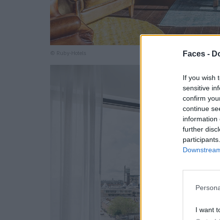
Faces -
Do
© Ruby-Hotels
If you wish 
sensitive in
confirm you
continue se
information 
further disc
participants
Downstream 
Persona
I want t