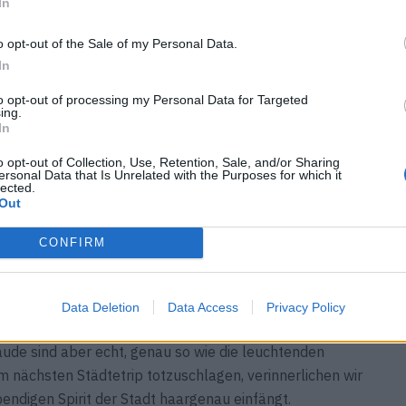
In
o opt-out of the Sale of my Personal Data.
In
to opt-out of processing my Personal Data for Targeted
ing.
In
o opt-out of Collection, Use, Retention, Sale, and/or Sharing
ersonal Data that Is Unrelated with the Purposes for which it
lected.
Out
CONFIRM
Data Deletion
Data Access
Privacy Policy
ndle sich um Behind-the-Scenes-Aufnahmen aus einem
ude sind aber echt, genau so wie die leuchtenden
um nächsten Städtetrip totzuschlagen, verinnerlichen wir
endigen Spirit der Stadt haargenau einfängt.