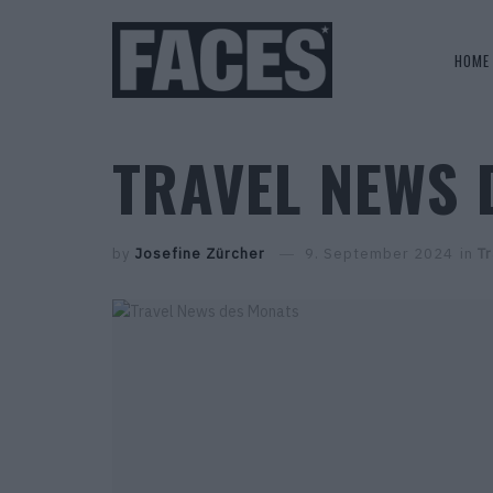
HOME
TRAVEL NEWS 
by
Josefine Zürcher
9. September 2024
in
Tr