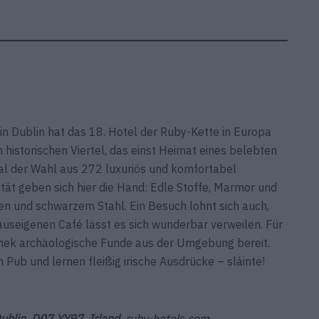
 in Dublin hat das 18. Hotel der Ruby-Kette in Europa
historischen Viertel, das einst Heimat eines belebten
l der Wahl aus 272 luxuriös und komfortabel
tät geben sich hier die Hand: Edle Stoffe, Marmor und
en und schwarzem Stahl. Ein Besuch lohnt sich auch,
seigenen Café lässt es sich wunderbar verweilen. Für
othek archäologische Funde aus der Umgebung bereit.
Pub und lernen fleißig irische Ausdrücke – sláinte!
Dublin, D07 YY97, Irland,
ruby-hotels.com