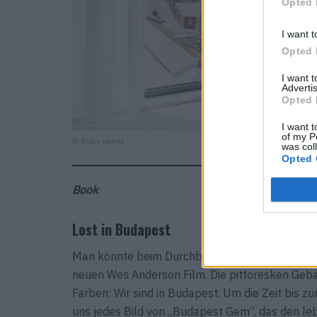
Opted 
I want t
Opted 
I want 
Advertis
Opted 
I want t
of my P
© Ruby-Hotels
was col
Opted 
Book
Lost in Budapest
Man könnte beim Durchblättern meinen, es ha
neuen Wes Anderson Film. Die pittoresken Gebä
Farben: Wir sind in Budapest. Um die Zeit bis z
uns jedes Bild von „Budapest Gem“, das den leb