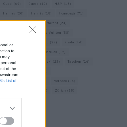
Gucci
(69)
Guess
(17)
H&M
(18)
Hermes
(20)
Hermès
(18)
homepage
(71)
Interview
(82)
Isabel Marant
(23)
Jimmy Choo
(20)
Louis Vuitton
(58)
Max Mara
(30)
Miu Miu
(27)
Prada
(44)
sonal or
ection to
Saint Laurent
(30)
Schmuck
(17)
ou may
Sportmax
(22)
Swarovski
(23)
Taschen
(16)
 personal
out of the
Travel
(23)
Uhren
(33)
 downstream
B’s List of
Vacheron Constantin
(16)
Versace
(26)
Wolford
(20)
Zara
(18)
Zürich
(38)