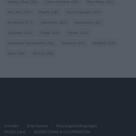
Jimmy Choo
(20)
Louis Vuitton
(58)
Max Mara
(30)
Miu Miu
(27)
Prada
(44)
Saint Laurent
(30)
Schmuck
(17)
Sportmax
(22)
Swarovski
(23)
Taschen
(16)
Travel
(23)
Uhren
(33)
Vacheron Constantin
(16)
Versace
(26)
Wolford
(20)
Zara
(18)
Zürich
(38)
kontakt
Impressum
Nutzungsbedingungen
FACES Card
ADVERTISING & COOPERATION