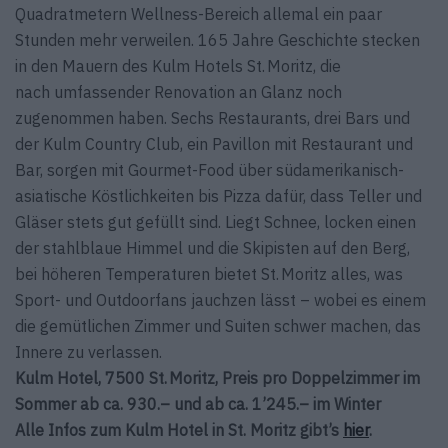
Quadratmetern Wellness-Bereich allemal ein paar
Stunden mehr verweilen. 165 Jahre Geschichte stecken
in den Mauern des Kulm Hotels St. Moritz, die
nach umfas­sender Renovation an Glanz noch
zugenommen haben. Sechs Restaurants, drei Bars und
der Kulm Country Club, ein Pavillon mit Restaurant und
Bar, sorgen mit Gourmet-Food über südamerikanisch-
asiatische Köstlichkeiten bis Pizza dafür, dass Teller und
Gläser stets gut gefüllt sind. Liegt Schnee, locken einen
der stahl­blaue Himmel und die Skipisten auf den Berg,
bei höheren Temperaturen bietet St. Moritz alles, was
Sport- und Outdoorfans jauchzen lässt – wobei es einem
die gemütlichen Zimmer und Suiten schwer machen, das
Innere zu verlassen.
Kulm Hotel, 7500 St. Moritz, Preis pro Doppelzimmer im
Sommer ab ca. 930.– und ab ca. 1’245.– im Winter
Alle Infos zum Kulm Hotel in St. Moritz gibt’s
hier
.