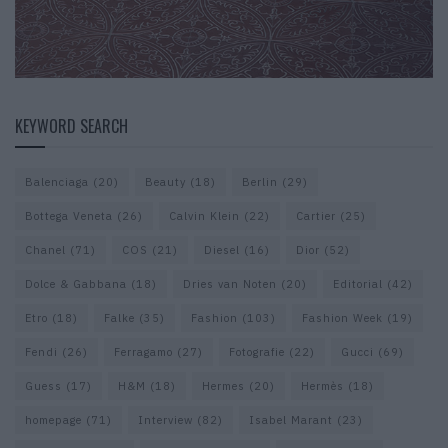
KEYWORD SEARCH
Balenciaga
(20)
Beauty
(18)
Berlin
(29)
Bottega Veneta
(26)
Calvin Klein
(22)
Cartier
(25)
Chanel
(71)
COS
(21)
Diesel
(16)
Dior
(52)
Dolce & Gabbana
(18)
Dries van Noten
(20)
Editorial
(42)
Etro
(18)
Falke
(35)
Fashion
(103)
Fashion Week
(19)
Fendi
(26)
Ferragamo
(27)
Fotografie
(22)
Gucci
(69)
Guess
(17)
H&M
(18)
Hermes
(20)
Hermès
(18)
homepage
(71)
Interview
(82)
Isabel Marant
(23)