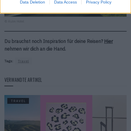
Data Deletion
Data Access
Privacy Policy
© Kulm Hotel
Du brauchst noch Inspiration für deine Reisen?
Hier
nehmen wir dich an die Hand.
Tags:
Travel
VERWANDTE ARTIKEL
TRAVEL