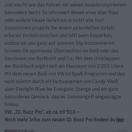
und macht uns das Fahren mit seinen Assistenzsystemen
besonders leicht. So informiert dieses etwa über Stau
oder andere lokale Gefahren, schützt alle fünf
InsassInnen pro­aktiv bei einem poten­tiellen Unfall,
erkennt Verkehrs­zeichen und hilft beim Einparken,
sodass wir uns ganz auf unseren Trip konzentrieren
können. Ob spontanes Übernachten im Bulli oder das
Verstauen von Surfbrett und Co.: Mit dem Umklappen
der Rück­bank ergibt sich ein Stau­raum von 2’205 Litern.
Mit dem neuen Bulli von VW ist Spaß Programm und das
nicht zuletzt durch elf Farb­varianten von Candy-Weiß
über Starlight Blue bis Energetic Orange und ein ganz
besonderes Gimmick: das im Türinnen­griff eingeprägte
Smiley.
VW, „ID. Buzz Pro“, ab ca. 69’910.–
Noch mehr Infos zum neuen ID. Buzz Pro findest du
hier
.