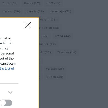
Gucci
(69)
Guess
(17)
H&M
(18)
Hermes
(20)
Hermès
(18)
homepage
(71)
Interview
(82)
Isabel Marant
(23)
Jimmy Choo
(20)
Louis Vuitton
(58)
Max Mara
(30)
Miu Miu
(27)
Prada
(44)
sonal or
ection to
Saint Laurent
(30)
Schmuck
(17)
ou may
Sportmax
(22)
Swarovski
(23)
Taschen
(16)
 personal
out of the
Travel
(23)
Uhren
(33)
 downstream
B’s List of
Vacheron Constantin
(16)
Versace
(26)
Wolford
(20)
Zara
(18)
Zürich
(38)