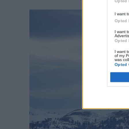
Opted 
I want t
Opted 
I want 
Advertis
Opted 
I want t
of my P
was col
Opted 