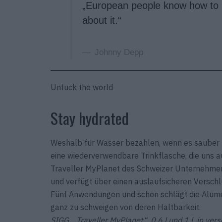
„European people know how to li
about it.“
Johnny Depp
Unfuck the world
Stay hydrated
Weshalb für Wasser bezahlen, wenn es sauber u
eine wiederverwendbare Trinkflasche, die uns au
Traveller MyPlanet des Schweizer Unternehmen
und verfügt über einen auslaufsicheren Verschl
Fünf Anwendungen und schon schlägt die Alumi­
ganz zu schweigen von deren Haltbarkeit.
SIGG, „Traveller MyPlanet“, 0.6 l und 1 l, in ve