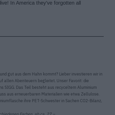
ve! In America they’ve forgotten all
nd gut aus dem Hahn kommt? Lieber investieren wir in
f allen Abenteuern begleitet. Unser Favorit: die
s SIGG. Das Teil besteht aus recyceltem Aluminium
uss aus erneuerbaren Materialien wie etwa Zellulose.
niumflasche ihre PET-­Schwester in Sachen CO2-Bilanz,
rschiedenen Farben, ab ca. 27.–