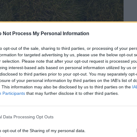
 Not Process My Personal Information
to opt-out of the sale, sharing to third parties, or processing of your per
formation for targeted advertising by us, please use the below opt-out s
r selection. Please note that after your opt-out request is processed y
eing interest-based ads based on personal information utilized by us or
disclosed to third parties prior to your opt-out. You may separately opt-
losure of your personal information by third parties on the IAB’s list of
in? Dann ist „The Great American Road Trip“ eine
. This information may also be disclosed by us to third parties on the
IA
Participants
that may further disclose it to other third parties.
s das frisch gedruckte Werk doch in die Weiten der USA
hat schließlich mehr zu bieten als Los Angeles und New
n wie aus dem Cowboy-­Film und Canyons, die nach einem
l Data Processing Opt Outs
atmeter US-Land gilt es zu erkunden, wobei uns
mpetenteste Fremdenführer.
Aether & Laura Austin, „The
o opt-out of the Sharing of my personal data.