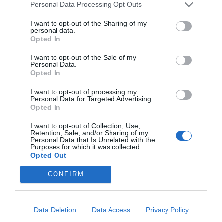
bis hin zu verspielt mit Prints gibt’s zudem Ketten mit
Personal Data Processing Opt Outs
Perlen, dank denen wir unsere Masken nicht mehr in der
I want to opt-out of the Sharing of my
Manteltasche verstauen müssen. Die Gesichtsmasken
personal data.
Opted In
gibt’s je nach Modell ab ca. 9.–.
Masken von Just Style
I want to opt-out of the Sale of my
Personal Data.
Opted In
I want to opt-out of processing my
Personal Data for Targeted Advertising.
Copyright: The Blue suit
Opted In
The Blue suit:
Beim Schweizer Label The Blue suit ist der
I want to opt-out of Collection, Use,
Name Programm, den alles dreht sich hier um Denim.
Retention, Sale, and/or Sharing of my
Personal Data that Is Unrelated with the
Anzüge, Kleider und Co. finden sich genauso im Sortiment
Purposes for which it was collected.
Opted Out
wie coole Gesichtsmasken aus unserem liebsten blauen
Stoff. Die Masken gibt’s ab ca. 20.–.
CONFIRM
Masken von The Blue suit
Data Deletion
Data Access
Privacy Policy