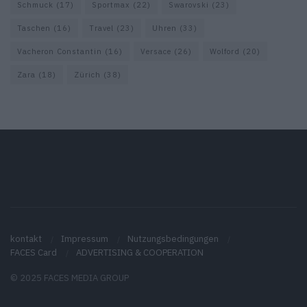
Schmuck
(17)
Sportmax
(22)
Swarovski
(23)
Taschen
(16)
Travel
(23)
Uhren
(33)
Vacheron Constantin
(16)
Versace
(26)
Wolford
(20)
Zara
(18)
Zürich
(38)
kontakt
Impressum
Nutzungsbedingungen
FACES Card
ADVERTISING & COOPERATION
© 2025 FACES MEDIA GROUP