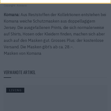
Copyright: Komana
Komana:
Aus Reststoffen der Kollektionen entstehen bei
Komana weiche Schutzmasken aus doppellagigem
Jersey. Die ausgefallenen Prints, die sich normalerweise
auf Shirts, Hosen oder Kleidern finden, machen sich aber
auch auf den Masken gut. Grosses Plus: der kostenlose
Versand. Die Masken gibt’s ab ca. 28.–.
Masken von Komana
VERWANDTE ARTIKEL
LIVING