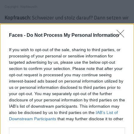
Copyright: Kopfrausch
Kopfrausch:
Schweizer und stolz darauf? Dann setzen wir
doch mit den Masken mit Edelweiss-, Kuhfell- oder
Alpabzug-Print ein Statement. Eigentlich ist Kopfrausch
Faces -
Do Not Process My Personal Information
ja für seine Kopfbedeckungen und Accessoires bekannt,
die Menschen unterstützen, die von Haarausfall
If you wish to opt-out of the sale, sharing to third parties, or
processing of your personal or sensitive information for
betroffen sind. Die Masken gibt’s für Kindern ab ca. 10.–
targeted advertising by us, please use the below opt-out
und für Erwachsene ab ca. 12.–.
section to confirm your selection. Please note that after your
Masken von Kopfrausch
opt-out request is processed you may continue seeing
interest-based ads based on personal information utilized by
us or personal information disclosed to third parties prior to
your opt-out. You may separately opt-out of the further
disclosure of your personal information by third parties on the
Copyright: Just Style
IAB’s list of downstream participants. This information may
Just Style:
Die grösste Auswahl an bunten Stoffmasken
also be disclosed by us to third parties on the
IAB’s List of
Downstream Participants
that may further disclose it to other
aus der Schweiz führt wohl Just Style. Neben Modellen
third parties.
aus Baumwolle und Seide von minimalistisch monochrom