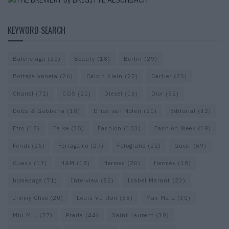
KEYWORD SEARCH
Balenciaga
(20)
Beauty
(18)
Berlin
(29)
Bottega Veneta
(26)
Calvin Klein
(22)
Cartier
(25)
Chanel
(71)
COS
(21)
Diesel
(16)
Dior
(52)
Dolce & Gabbana
(18)
Dries van Noten
(20)
Editorial
(42)
Etro
(18)
Falke
(35)
Fashion
(103)
Fashion Week
(19)
Fendi
(26)
Ferragamo
(27)
Fotografie
(22)
Gucci
(69)
Guess
(17)
H&M
(18)
Hermes
(20)
Hermès
(18)
homepage
(71)
Interview
(82)
Isabel Marant
(23)
Jimmy Choo
(20)
Louis Vuitton
(58)
Max Mara
(30)
Miu Miu
(27)
Prada
(44)
Saint Laurent
(30)