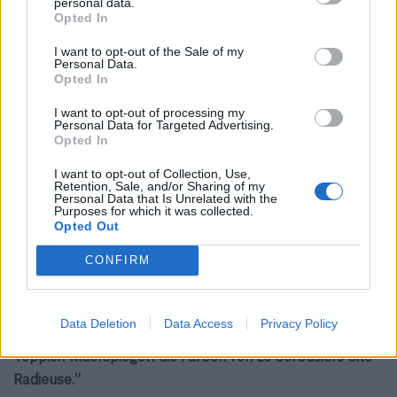
personal data.
Grossteil der Literatur gelesen, die Architekturstudenten
Opted In
lesen sollten. Die Verbindung, die ich zu Corbusier habe,
beruht auf der Tatsache, dass es Ambivalenzen und
I want to opt-out of the Sale of my
Personal Data.
Beharrlichkeit gibt, in denen ich mich wiedererkenne. Er
Opted In
ist jemand, den ich gerne lese, weil es immer Poesie gibt.
I want to opt-out of processing my
Er war sowohl für die Natur als auch für die Art und
Personal Data for Targeted Advertising.
Opted In
Weise, wie er baute, sensibel.
I want to opt-out of Collection, Use,
Als Grafikdesigner entwickelte ich eine Sensibilität für
Retention, Sale, and/or Sharing of my
Personal Data that Is Unrelated with the
Materialien, wie das Cover, die Ergonomie und das
Purposes for which it was collected.
Format eines Buches.
Opted Out
CONFIRM
“Für mich war es interessant, meine Leidenschaft für die
allgegenwärtige Geometrie und Architektur in meiner
Arbeit umzusetzen. Eine Art Haut, die dank dieser
Data Deletion
Data Access
Privacy Policy
goldenen Proportionen das wahre Licht überträgt. Dieser
Teppich widerspiegelt die Farben von Le Corbusiers Cité
Radieuse.”