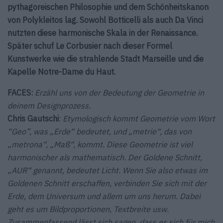
pythagoreischen Philosophie und dem Schönheitskanon
von Polykleitos lag. Sowohl Botticelli als auch Da Vinci
nutzten diese harmonische Skala in der Renaissance.
Später schuf Le Corbusier nach dieser Formel
Kunstwerke wie die strahlende Stadt Marseille und die
Kapelle Notre-Dame du Haut.
FACES:
Erzähl uns von der Bedeutung der Geometrie in
deinem Designprozess.
Chris Gautschi
:
Etymologisch kommt Geometrie vom Wort
“Geo”, was „Erde“ bedeutet, und „metrie“, das von
„metrona“, „Maß“, kommt. Diese Geometrie ist viel
harmonischer als mathematisch. Der Goldene Schnitt,
„AUR“ genannt, bedeutet Licht. Wenn Sie also etwas im
Goldenen Schnitt erschaffen, verbinden Sie sich mit der
Erde, dem Universum und allem um uns herum. Dabei
geht es um Bildproportionen, Textbreite usw.
Zusammenfassend lässt sich sagen, dass es sich für mich