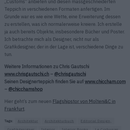
„Customs“ anbieten und diesen massgeschneiderten
Teppich in verschiedenen Formaten anfertigen. Im
Grunde war es wie eine Wette, eine Erweiterung dessen
zu erstellen, was ich normalerweise kreiere. Ich erstelle
ja auch bereits Objekte, insbesondere Bücher und Poster.
Ich betrachte mich als Designer, nicht nur als
Grafikdesigner, der in der Lage ist, verschiedene Dinge zu
tun.
Weitere Informationen zu Chris Gautschi
www.chrisgautschi.ch
–
@chrisgautschi
Seinen Designerteppich finden Sie auf
www.chiccham.com
–
@chicchamshop
Hier geht’s zum neuen
Flagshipstor von Molteni&C in
Frankfurt
.
Tags:
Architektur
Architekturbuch
Editorial Design,
Grafikdesigner
Interior
Interior Books
Le Corbusier