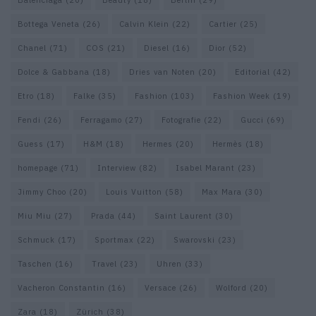
Balenciaga
(20)
Beauty
(18)
Berlin
(29)
Bottega Veneta
(26)
Calvin Klein
(22)
Cartier
(25)
Chanel
(71)
COS
(21)
Diesel
(16)
Dior
(52)
Dolce & Gabbana
(18)
Dries van Noten
(20)
Editorial
(42)
Etro
(18)
Falke
(35)
Fashion
(103)
Fashion Week
(19)
Fendi
(26)
Ferragamo
(27)
Fotografie
(22)
Gucci
(69)
Guess
(17)
H&M
(18)
Hermes
(20)
Hermès
(18)
homepage
(71)
Interview
(82)
Isabel Marant
(23)
Jimmy Choo
(20)
Louis Vuitton
(58)
Max Mara
(30)
Miu Miu
(27)
Prada
(44)
Saint Laurent
(30)
Schmuck
(17)
Sportmax
(22)
Swarovski
(23)
Taschen
(16)
Travel
(23)
Uhren
(33)
Vacheron Constantin
(16)
Versace
(26)
Wolford
(20)
Zara
(18)
Zürich
(38)