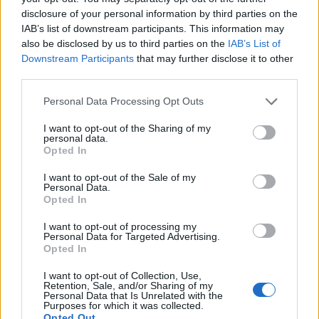
disclosure of your personal information by third parties on the
das Zusammenspiel von Superwhite-Marmor und
IAB’s list of downstream participants. This information may
Sunrise-Eiche. Hier werden Stücke wie das Bett Aldgate
also be disclosed by us to third parties on the
IAB’s List of
und der Sessel Cinnamon präsentiert, wobei letzterer die
Downstream Participants
that may further disclose it to other
erste Zusammenarbeit zwischen Molteni&C und dem
third parties.
japanischen Designer Naoto Fukasawa markiert.
Personal Data Processing Opt Outs
Die Eröffnung des neuen Flagship Stores in Frankfurt ist
I want to opt-out of the Sharing of my
personal data.
nicht nur ein Meilenstein für Molteni&C, sondern auch ein
Opted In
Zeugnis für die kontinuierliche Weiterentwicklung und
Transformation der Designwelt. Die Symbiose aus
I want to opt-out of the Sale of my
Personal Data.
Tradition, Innovation und handwerklichem Geschick
Opted In
macht den Besuch zu einem unvergesslichen Erlebnis für
I want to opt-out of processing my
Designliebhaber und Fachleute gleichermaßen.
Personal Data for Targeted Advertising.
Opted In
Finde hier die Highlights der Milan Design Week 2023.
I want to opt-out of Collection, Use,
Retention, Sale, and/or Sharing of my
Tags:
Molteni
salone del mobile
Personal Data that Is Unrelated with the
Purposes for which it was collected.
Opted Out