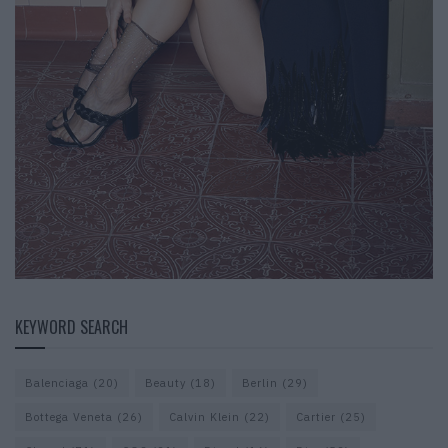
KEYWORD SEARCH
Balenciaga
(20)
Beauty
(18)
Berlin
(29)
Bottega Veneta
(26)
Calvin Klein
(22)
Cartier
(25)