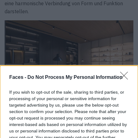
eine harmonische Verbindung von Form und Funktion
darstellen.
Faces -
Do Not Process My Personal Information
If you wish to opt-out of the sale, sharing to third parties, or
processing of your personal or sensitive information for
targeted advertising by us, please use the below opt-out
section to confirm your selection. Please note that after your
Eleganz und Innovation
opt-out request is processed you may continue seeing
interest-based ads based on personal information utilized by
Im zweiten Stock erwartet die Gäste eine exquisite
us or personal information disclosed to third parties prior to
Mischung aus Eleganz und Wärme, repräsentiert durch
your opt-out. You may separately opt-out of the further