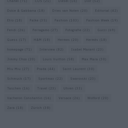
Chanel
(71)
COS
(21)
Diesel
(16)
Dior
(52)
Dolce & Gabbana
(18)
Dries van Noten
(20)
Editorial
(42)
Etro
(18)
Falke
(35)
Fashion
(103)
Fashion Week
(19)
Fendi
(26)
Ferragamo
(27)
Fotografie
(22)
Gucci
(69)
Guess
(17)
H&M
(18)
Hermes
(20)
Hermès
(18)
homepage
(71)
Interview
(82)
Isabel Marant
(23)
Jimmy Choo
(20)
Louis Vuitton
(58)
Max Mara
(30)
Miu Miu
(27)
Prada
(44)
Saint Laurent
(30)
Schmuck
(17)
Sportmax
(22)
Swarovski
(23)
Taschen
(16)
Travel
(23)
Uhren
(33)
Vacheron Constantin
(16)
Versace
(26)
Wolford
(20)
Zara
(18)
Zürich
(38)