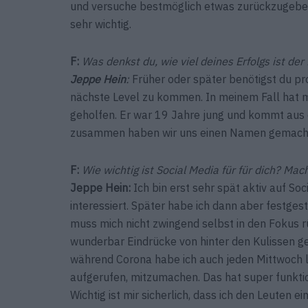
und versuche bestmöglich etwas zurückzugeben. 
sehr wichtig.
F:
Was denkst du, wie viel deines Erfolgs ist de
Jeppe Hein
:
Früher oder später benötigst du pr
nächste Level zu kommen. In meinem Fall hat m
geholfen. Er war 19 Jahre jung und kommt aus e
zusammen haben wir uns einen Namen gemach
F:
Wie wichtig ist Social Media für für dich? Ma
Jeppe Hein
:
Ich bin erst sehr spät aktiv auf So
interessiert. Später habe ich dann aber festgest
muss mich nicht zwingend selbst in den Fokus 
wunderbar Eindrücke von hinter den Kulissen ge
während Corona habe ich auch jeden Mittwoch 
aufgerufen, mitzumachen. Das hat super funktio
Wichtig ist mir sicherlich, dass ich den Leuten e