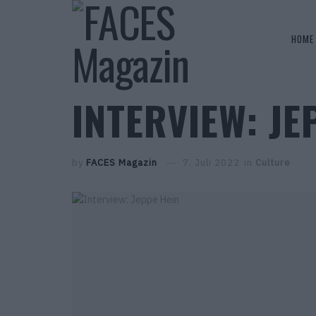
HOME
INTERVIEW: JE
by
FACES Magazin
7. Juli 2022
in
Culture