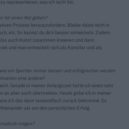
u repräsentieren, was ich nicht bin.
r für einen Rat geben?
iven Prozess herauszufordern. Bleibe dabei nicht in
sch, etc. So kannst du dich besser entwickeln. Zudem
 Also auch Kunst zusammen kreieren und dann
iel und man entwickelt sich als Künstler und als
a wie ein Sportler immer besser und erfolgreicher werden
tivation eine andere?
eich. Gerade in meiner Anfangszeit hatte ich einen sehr
n es aber auch übertreiben. Heute gebe ich in meiner
 dass ich das dann tausendfach zurück bekomme. Es
Miteinander als um den persönlichen Erfolg.
Smalltalk mögen?