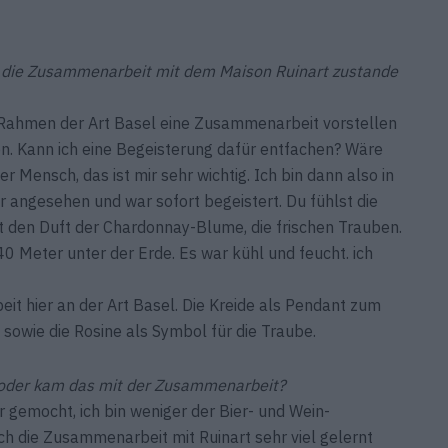
st die Zusammenarbeit mit dem Maison Ruinart zustande
m Rahmen der Art Basel eine Zusammenarbeit vorstellen
n. Kann ich eine Begeisterung dafür entfachen? Wäre
r Mensch, das ist mir sehr wichtig. Ich bin dann also in
 angesehen und war sofort begeistert. Du fühlst die
t den Duft der Chardonnay-Blume, die frischen Trauben.
 40 Meter unter der Erde. Es war kühl und feucht. ich
eit hier an der Art Basel. Die Kreide als Pendant zum
sowie die Rosine als Symbol für die Traube.
 oder kam das mit der Zusammenarbeit?
emocht, ich bin weniger der Bier- und Wein-
ch die Zusammenarbeit mit Ruinart sehr viel gelernt