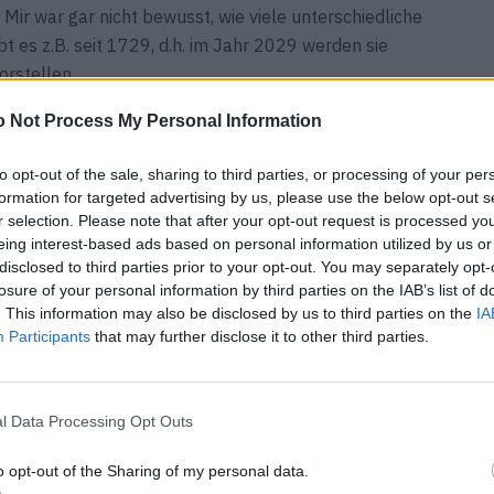
ir war gar nicht bewusst, wie viele unterschiedliche
t es z.B. seit 1729, d.h. im Jahr 2029 werden sie
orstellen.
 Not Process My Personal Information
eine Kunst erleben und nicht nur ansehen können?
 Werkzeug zur Kommunikation und Dialog. Meine Kunst
to opt-out of the sale, sharing to third parties, or processing of your per
 Teil davon werden. Bezüglich der Zusammenarbeit mit
formation for targeted advertising by us, please use the below opt-out s
 wichtig, dass die Leute etwas in der Gegenwart erleben
r selection. Please note that after your opt-out request is processed y
eing interest-based ads based on personal information utilized by us or
 keine Gedanken machen müssen über Preise und was bzw.
disclosed to third parties prior to your opt-out. You may separately opt-
Messe soll meine Kunst hier als Entspannung dienen.
losure of your personal information by third parties on the IAB’s list of
. This information may also be disclosed by us to third parties on the
IA
l, und für aussenstehende ist es nicht immer einfach die
Participants
that may further disclose it to other third parties.
können. Wie wird man eigentlich ein bekannter Künstler?
um ein erfolgreicher Künstler zu werden. Primär ist es
iner Meinung nach solltest du keine Kunst machen mit der
l Data Processing Opt Outs
hen, weil es deine Passion ist.
o opt-out of the Sharing of my personal data.
, lediglich wie es bei mir gelaufen ist. Mein Start war