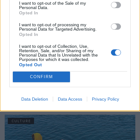
I want to opt-out of the Sale of my
Personal Data.
Opted In
CULTURE
I want to opt-out of processing my
Personal Data for Targeted Advertising.
Opted In
I want to opt-out of Collection, Use,
Retention, Sale, and/or Sharing of my
Personal Data that Is Unrelated with the
Purposes for which it was collected.
Opted Out
CONFIRM
The Faces im Juni 2026
Data Deletion
Data Access
Privacy Policy
CULTURE