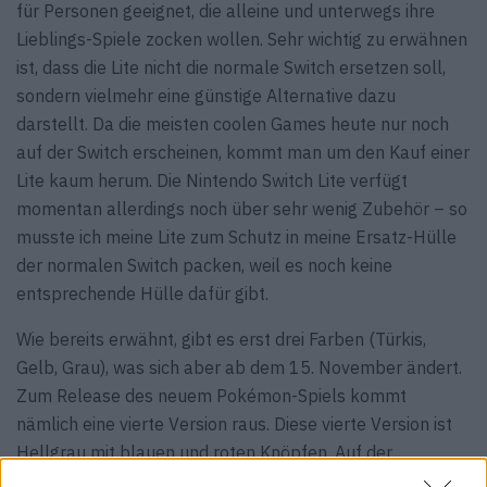
für Personen geeignet, die alleine und unterwegs ihre
Lieblings-Spiele zocken wollen. Sehr wichtig zu erwähnen
ist, dass die Lite nicht die normale Switch ersetzen soll,
sondern vielmehr eine günstige Alternative dazu
darstellt. Da die meisten coolen Games heute nur noch
auf der Switch erscheinen, kommt man um den Kauf einer
Lite kaum herum. Die Nintendo Switch Lite verfügt
momentan allerdings noch über sehr wenig Zubehör – so
musste ich meine Lite zum Schutz in meine Ersatz-Hülle
der normalen Switch packen, weil es noch keine
entsprechende Hülle dafür gibt.
Wie bereits erwähnt, gibt es erst drei Farben (Türkis,
Gelb, Grau), was sich aber ab dem 15. November ändert.
Zum Release des neuem Pokémon-Spiels kommt
nämlich eine vierte Version raus. Diese vierte Version ist
Hellgrau mit blauen und roten Knöpfen. Auf der
Rückseite befindet sich dann noch ein Aufdruck der zwei