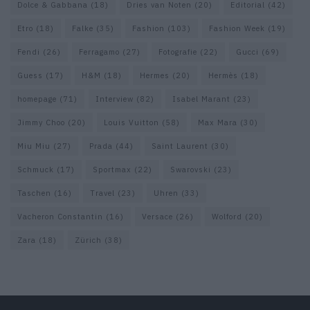
Dolce & Gabbana
(18)
Dries van Noten
(20)
Editorial
(42)
Etro
(18)
Falke
(35)
Fashion
(103)
Fashion Week
(19)
Fendi
(26)
Ferragamo
(27)
Fotografie
(22)
Gucci
(69)
Guess
(17)
H&M
(18)
Hermes
(20)
Hermès
(18)
homepage
(71)
Interview
(82)
Isabel Marant
(23)
Jimmy Choo
(20)
Louis Vuitton
(58)
Max Mara
(30)
Miu Miu
(27)
Prada
(44)
Saint Laurent
(30)
Schmuck
(17)
Sportmax
(22)
Swarovski
(23)
Taschen
(16)
Travel
(23)
Uhren
(33)
Vacheron Constantin
(16)
Versace
(26)
Wolford
(20)
Zara
(18)
Zürich
(38)