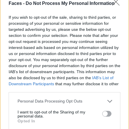
Faces -
Do Not Process My Personal Information
neuen Pokémons. Für Pokémon-Fans ist diese Version
bestimmt ansprechender als die anderen.
If you wish to opt-out of the sale, sharing to third parties, or
processing of your personal or sensitive information for
targeted advertising by us, please use the below opt-out
section to confirm your selection. Please note that after your
Das Fazit
opt-out request is processed you may continue seeing
Ich kann die Nintendo Switch Lite sehr empfehlen: für
interest-based ads based on personal information utilized by
Personen, die schon eine Switch besitzen, aber auch für
us or personal information disclosed to third parties prior to
Neulinge, die noch nie eine Switch hatten. Das Problem
your opt-out. You may separately opt-out of the further
disclosure of your personal information by third parties on the
mit dem Zubehör wird bald kein Thema mehr sein, da
IAB’s list of downstream participants. This information may
durch den Release der neuen Pokémon-Generation neue
also be disclosed by us to third parties on the
IAB’s List of
Hüllen auf den Markt kommen. Die Lite soll keine
Downstream Participants
that may further disclose it to other
Nintendo-Konsole ersetzen, sondern ist eine günstigere
third parties.
und kleinere Version der normalen Nintendo Switch.
Personal Data Processing Opt Outs
Tags:
Nintendo Switch Lite,
I want to opt-out of the Sharing of my
personal data.
Opted In
VERWANDTE ARTIKEL