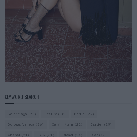
KEYWORD SEARCH
Balenciaga
(20)
Beauty
(18)
Berlin
(29)
Bottega Veneta
(26)
Calvin Klein
(22)
Cartier
(25)
Chanel
(71)
COS
(21)
Diesel
(16)
Dior
(52)