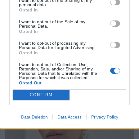
I want to opt-out of the Sharing of my
im wahrsten Sinn) zwischen Kulturen und schöpft
personal data.
Inspiration aus islamischen Traditionen. Dafür wurde
Opted In
Vally bei den diesjährigen Art Basel Awards in der
I want to opt-out of the Sale of my
Kategorie „Cross Disciplinary Creator“ ausgezeichnet.
Personal Data.
Opted In
Denn Kunst hängt nicht immer an der Wand. Manchmal
ist die Wand das Meisterwerk.
I want to opt-out of processing my
Personal Data for Targeted Advertising.
Opted In
I want to opt-out of Collection, Use,
Retention, Sale, and/or Sharing of my
Personal Data that Is Unrelated with the
Purposes for which it was collected.
Opted Out
CONFIRM
Data Deletion
Data Access
Privacy Policy