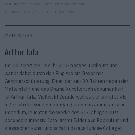
Your Timothée Chalamet update is ready to download.
© picture alliance / Hans Lucas | Laurent Hou
MAD IN USA
Arthur Jafa
Im Juli feiert die USA ihr 250-jähriges Jubiläum und
wankt dabei durch den Ring wie ein Boxer mit
Gehirnerschütterung. Einer, der seit 30 Jahren neben der
Matte steht und das Drama künstlerisch dokumentiert,
ist Arthur Jafa. Vielleicht gerade weil es sich anfühlt, als
lege sich der Sonnenuntergang über das amerikanische
Imperium, leuchten die Werke des 65-Jährigen jetzt
besonders intensiv. Jafa nimmt Bilder aus Popkultur und
klassischer Kunst und schafft daraus furiose Collagen