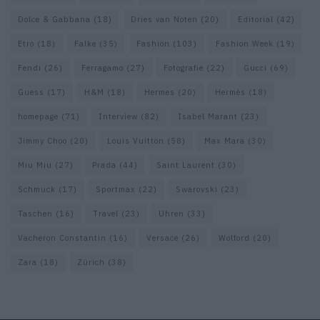
Dolce & Gabbana
(18)
Dries van Noten
(20)
Editorial
(42)
Etro
(18)
Falke
(35)
Fashion
(103)
Fashion Week
(19)
Fendi
(26)
Ferragamo
(27)
Fotografie
(22)
Gucci
(69)
Guess
(17)
H&M
(18)
Hermes
(20)
Hermès
(18)
homepage
(71)
Interview
(82)
Isabel Marant
(23)
Jimmy Choo
(20)
Louis Vuitton
(58)
Max Mara
(30)
Miu Miu
(27)
Prada
(44)
Saint Laurent
(30)
Schmuck
(17)
Sportmax
(22)
Swarovski
(23)
Taschen
(16)
Travel
(23)
Uhren
(33)
Vacheron Constantin
(16)
Versace
(26)
Wolford
(20)
Zara
(18)
Zürich
(38)