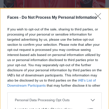
Faces -
Do Not Process My Personal Information
If you wish to opt-out of the sale, sharing to third parties, or
Adrett auch ohne Florett.
processing of your personal or sensitive information for
© picture alliance / NurPhoto | Paddocker
targeted advertising by us, please use the below opt-out
section to confirm your selection. Please note that after your
opt-out request is processed you may continue seeing
interest-based ads based on personal information utilized by
BILDHÜBSCH
us or personal information disclosed to third parties prior to
your opt-out. You may separately opt-out of the further
Sumayya Vally
disclosure of your personal information by third parties on the
IAB’s list of downstream participants. This information may
Für Sumayya Vally ist Baukunst kein Aufstapeln von
also be disclosed by us to third parties on the
IAB’s List of
Ziegelsteinen, bis man darüber ein Dach legen kann. Als
Downstream Participants
that may further disclose it to other
third parties.
Architektin schafft sie Gebäude, Plätze und
Installationen, die mehr bedeuten als der Zweck, den sie
Personal Data Processing Opt Outs
erfüllen. Die Südafrikanerin schlägt Brücken (manchmal