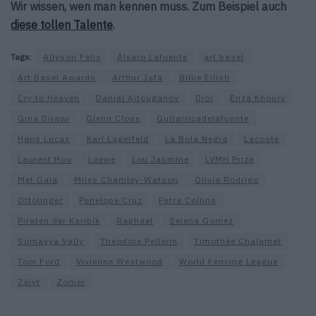
Wir wissen, wen man kennen muss. Zum Beispiel auch
diese tollen Talente
.
Tags:
Allyson Felix
Álvaro Lafuente
art basel
Art Basel Awards
Arthur Jafa
Billie Eilish
Cry to Heaven
Danial Aitouganov
Dior
Enza Khoury
Gina Dirawi
Glenn Close
Guitarricadelafuente
Hans Lucas
Karl Lagerfeld
La Bola Negra
Lacoste
Laurent Hou
Loewe
Lou Jasmine
LVMH Prize
Met Gala
Miles Chamley-Watson
Olivia Rodrigo
Ottolinger
Penelope Cruz
Petra Collins
Piraten der Karibik
Raphael
Selena Gomez
Sumayya Vally
Théodore Pellerin
Timothée Chalamet
Tom Ford
Vivienne Westwood
World Fencing League
Zëiyt
Zomer