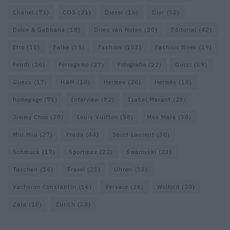
Chanel
(71)
COS
(21)
Diesel
(16)
Dior
(52)
Dolce & Gabbana
(18)
Dries van Noten
(20)
Editorial
(42)
Etro
(18)
Falke
(35)
Fashion
(103)
Fashion Week
(19)
Fendi
(26)
Ferragamo
(27)
Fotografie
(22)
Gucci
(69)
Guess
(17)
H&M
(18)
Hermes
(20)
Hermès
(18)
homepage
(71)
Interview
(82)
Isabel Marant
(23)
Jimmy Choo
(20)
Louis Vuitton
(58)
Max Mara
(30)
Miu Miu
(27)
Prada
(44)
Saint Laurent
(30)
Schmuck
(17)
Sportmax
(22)
Swarovski
(23)
Taschen
(16)
Travel
(23)
Uhren
(33)
Vacheron Constantin
(16)
Versace
(26)
Wolford
(20)
Zara
(18)
Zürich
(38)