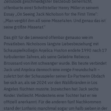
Zelluloids geschmeidigster Belzebub beherrscht,
offenbarte einst Schriftsteller Henry Miller in seinem
Essay „On Seeing Jack Nicholson for the First Time“:
„Man vergibt ihm all seine Missetaten. Und genau das ist
seine größte Missetat.“
Das gilt für die Leinwand offenbar genauso wie im
Privatleben. Nicholsons längste Liebesbeziehung mit
Schauspielkollegin Anjelica Huston endete 1990 nach 17
turbulenten Jahren, als seine Geliebte Rebecca
Broussard von ihm schwanger wurde. Bis heute verbindet
Jack und Anjelica dennoch eine innige Freundschaft –
zuletzt bot der Schauspieler seiner Ex-Partnerin Obdach
bei sich an, als sie 2024 vor den Waldbränden in Los
Angeles flüchten musste. Inzwischen hat Jack sechs
Kinder. Vielleicht. Mindestens eine Tochter hat er nie
offiziell anerkannt. Für die anderen fünf Nachkommen
stand der Lothario manchmal sogar um halb sieben in der