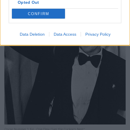
Opted Out
CONFIRM
Data Deletion
Data Access
Privacy Policy
Oscar Nummer 1 für „One Flew Over the Cuckoo’s Nest“.