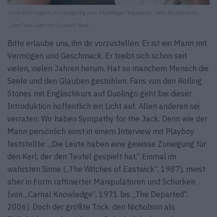
Diese Rolle machte ihn endgültig zum Überflieger Hollywoods: Jack Nicholson in
„One Flew Over the Cuckoo’s Nest“.
Bitte erlaube uns, ihn dir vorzustellen. Er ist ein Mann mit
Vermögen und Geschmack. Er treibt sich schon seit
vielen, vielen Jahren herum. Hat so manchem Mensch die
Seele und den Glauben gestohlen. Fans von den Rolling
Stones mit Englischkurs auf Duolingo geht bei dieser
Introduktion hoffentlich ein Licht auf. Allen anderen sei
verraten: Wir haben Sympathy for the Jack. Denn wie der
Mann persönlich einst in einem Interview mit Playboy
feststellte: „Die Leute haben eine gewisse Zuneigung für
den Kerl, der den Teufel gespielt hat.“ Einmal im
wahrsten Sinne („The Witches of Eastwick“, 1987), meist
aber in Form raffinierter Manipulatoren und Schurken
(von „Carnal Knowledge“, 1971 bis „The Departed“,
2006). Doch der größte Trick, den Nicholson als