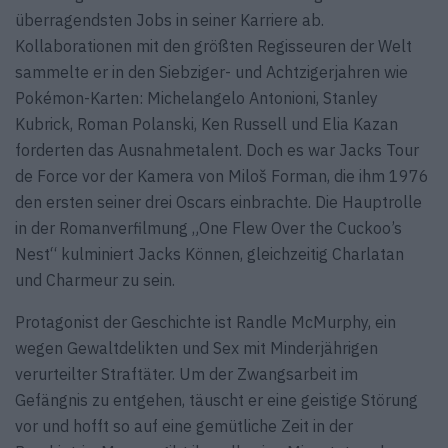
überragendsten Jobs in seiner Karriere ab.
Kollaborationen mit den größten Regisseuren der Welt
sammelte er in den Siebziger- und Achtzigerjahren wie
Pokémon-Karten: Michelangelo Antonioni, Stanley
Kubrick, Roman Polanski, Ken Russell und Elia Kazan
forderten das Ausnahmetalent. Doch es war Jacks Tour
de Force vor der Kamera von Miloš Forman, die ihm 1976
den ersten seiner drei Oscars einbrachte. Die Hauptrolle
in der Romanverfilmung „One Flew Over the Cuckoo’s
Nest“ kulminiert Jacks Können, gleichzeitig Charlatan
und Charmeur zu sein.
Protagonist der Geschichte ist Randle McMurphy, ein
wegen Gewaltdelikten und Sex mit Minderjährigen
verurteilter Straftäter. Um der Zwangsarbeit im
Gefängnis zu entgehen, täuscht er eine geistige Störung
vor und hofft so auf eine gemütliche Zeit in der