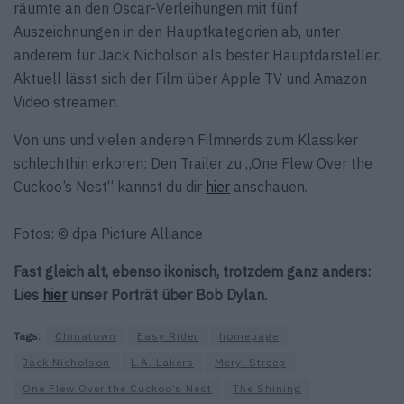
räumte an den Oscar-Verleihungen mit fünf
Auszeichnungen in den Hauptkategorien ab, unter
anderem für Jack Nicholson als bester Hauptdarsteller.
Aktuell lässt sich der Film über Apple TV und Amazon
Video streamen.
Von uns und vielen anderen Filmnerds zum Klassiker
schlechthin erkoren: Den Trailer zu „One Flew Over the
Cuckoo’s Nest“ kannst du dir
hier
anschauen.
Fotos: © dpa Picture Alliance
Fast gleich alt, ebenso ikonisch, trotzdem ganz anders:
Lies
hier
unser Porträt über Bob Dylan.
Tags:
Chinatown
Easy Rider
homepage
Jack Nicholson
L.A. Lakers
Meryl Streep
One Flew Over the Cuckoo’s Nest
The Shining