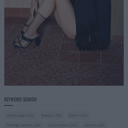
KEYWORD SEARCH
Balenciaga
(20)
Beauty
(18)
Berlin
(29)
Bottega Veneta
(26)
Calvin Klein
(22)
Cartier
(25)