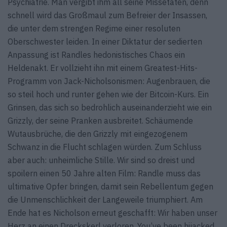
Psychiatrie. Man vergibt ihm all seine Missetaten, denn
schnell wird das Großmaul zum Befreier der Insassen,
die unter dem strengen Regime einer resoluten
Oberschwester leiden. In einer Diktatur der sedierten
Anpassung ist Randles hedonistisches Chaos ein
Heldenakt. Er vollzieht ihn mit einem Greatest-Hits-
Programm von Jack-Nicholsonismen: Augenbrauen, die
so steil hoch und runter gehen wie der Bitcoin-Kurs. Ein
Grinsen, das sich so bedrohlich auseinanderzieht wie ein
Grizzly, der seine Pranken ausbreitet. Schäumende
Wutausbrüche, die den Grizzly mit eingezogenem
Schwanz in die Flucht schlagen würden. Zum Schluss
aber auch: unheimliche Stille. Wir sind so dreist und
spoilern einen 50 Jahre alten Film: Randle muss das
ultimative Opfer bringen, damit sein Rebellentum gegen
die Unmenschlichkeit der Langeweile triumphiert. Am
Ende hat es Nicholson erneut geschafft: Wir haben unser
Herz an einen Dreckskerl verloren. You’ve been hijacked.