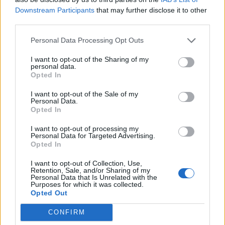
Downstream Participants
that may further disclose it to other
third parties.
Personal Data Processing Opt Outs
Martin Dürrenmatt, Inhaber
Hair Atelier
I want to opt-out of the Sharing of my
personal data.
Opted In
Judith Cinter,
@judith.inspostyle
I want to opt-out of the Sale of my
Personal Data.
Opted In
Christoph Marti, Fotograf & Begleitung
I want to opt-out of processing my
Personal Data for Targeted Advertising.
Opted In
Neue Mode braucht das Land.
I want to opt-out of Collection, Use,
Retention, Sale, and/or Sharing of my
Personal Data that Is Unrelated with the
Said,
@said.officiall
& Amadou,
@_.amadou._04
Purposes for which it was collected.
Opted Out
CONFIRM
Marc Oliver Stöcklin