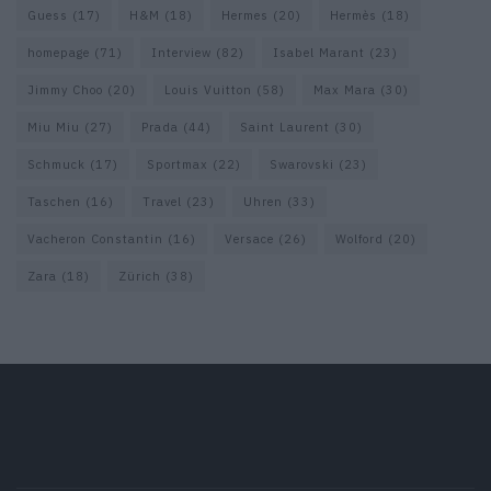
Guess
(17)
H&M
(18)
Hermes
(20)
Hermès
(18)
homepage
(71)
Interview
(82)
Isabel Marant
(23)
Jimmy Choo
(20)
Louis Vuitton
(58)
Max Mara
(30)
Miu Miu
(27)
Prada
(44)
Saint Laurent
(30)
Schmuck
(17)
Sportmax
(22)
Swarovski
(23)
Taschen
(16)
Travel
(23)
Uhren
(33)
Vacheron Constantin
(16)
Versace
(26)
Wolford
(20)
Zara
(18)
Zürich
(38)