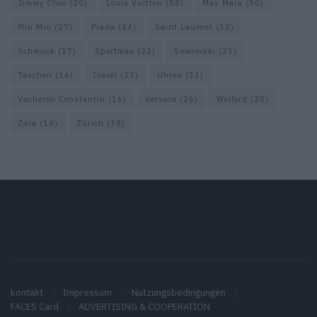
Jimmy Choo
(20)
Louis Vuitton
(58)
Max Mara
(30)
Miu Miu
(27)
Prada
(44)
Saint Laurent
(30)
Schmuck
(17)
Sportmax
(22)
Swarovski
(23)
Taschen
(16)
Travel
(23)
Uhren
(33)
Vacheron Constantin
(16)
Versace
(26)
Wolford
(20)
Zara
(18)
Zürich
(38)
kontakt
Impressum
Nutzungsbedingungen
FACES Card
ADVERTISING & COOPERATION