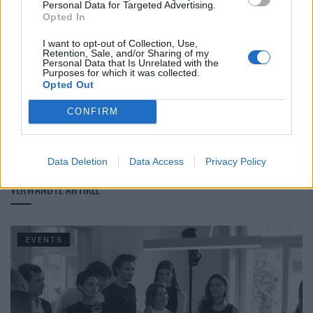
Personal Data for Targeted Advertising.
Du liebst Autos? Dann lies
hier
weiter.
Opted In
Alles zum neuen Škoda Elroq RS findest du
hier
.
I want to opt-out of Collection, Use,
Retention, Sale, and/or Sharing of my
Personal Data that Is Unrelated with the
Fotos: © Škoda
Purposes for which it was collected.
Opted Out
Tags:
Karsten Schnake
Marcantonio
Martin Jahn
CONFIRM
Petra Debnárová
Škoda
Škoda Elroq RS
Stefan Berger
Data Deletion
Data Access
Privacy Policy
VERWANDTE ARTIKEL
EVENTS