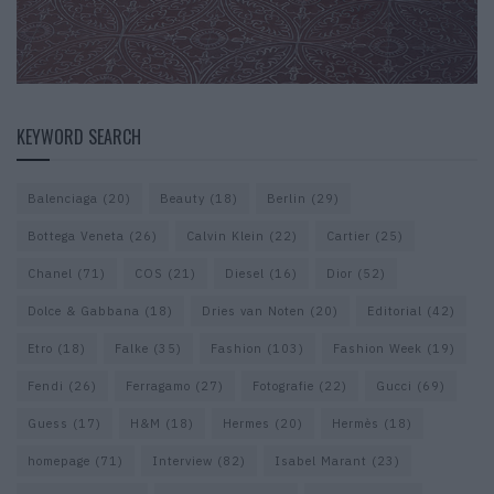
KEYWORD SEARCH
Balenciaga
(20)
Beauty
(18)
Berlin
(29)
Bottega Veneta
(26)
Calvin Klein
(22)
Cartier
(25)
Chanel
(71)
COS
(21)
Diesel
(16)
Dior
(52)
Dolce & Gabbana
(18)
Dries van Noten
(20)
Editorial
(42)
Etro
(18)
Falke
(35)
Fashion
(103)
Fashion Week
(19)
Fendi
(26)
Ferragamo
(27)
Fotografie
(22)
Gucci
(69)
Guess
(17)
H&M
(18)
Hermes
(20)
Hermès
(18)
homepage
(71)
Interview
(82)
Isabel Marant
(23)