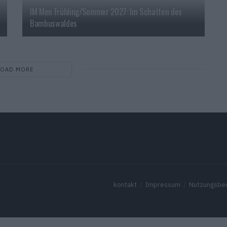
IM Men Frühling/Sommer 2027: Im Schatten des
Bambuswaldes
LOAD MORE
kontakt
Impressum
Nutzungsbe