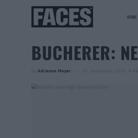
HOME
BUCHERER: NE
by
Adrienne Meyer
20. September 2023
in
Fa