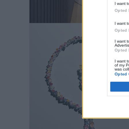
I want t
Opted 
I want t
Opted 
I want 
Advertis
Opted 
I want t
of my P
was col
Opted 