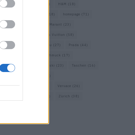
Gucci
(69)
Guess
(17)
H&M
(18)
Hermes
(20)
Hermès
(18)
homepage
(71)
Interview
(82)
Isabel Marant
(23)
Jimmy Choo
(20)
Louis Vuitton
(58)
Max Mara
(30)
Miu Miu
(27)
Prada
(44)
Saint Laurent
(30)
Schmuck
(17)
Sportmax
(22)
Swarovski
(23)
Taschen
(16)
Travel
(23)
Uhren
(33)
Vacheron Constantin
(16)
Versace
(26)
Wolford
(20)
Zara
(18)
Zürich
(38)