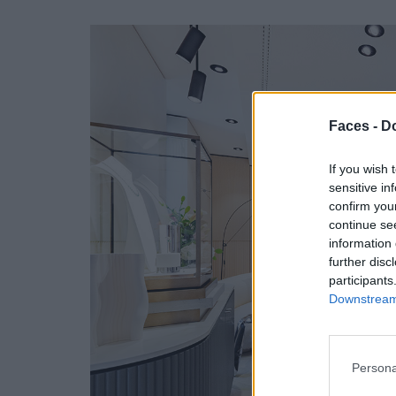
Faces -
Do
If you wish 
sensitive in
confirm you
continue se
information 
further disc
participants
Downstream 
Persona