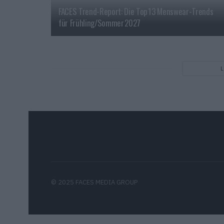
FACES Trend-Report: Die Top 13 Menswear-Trends
für Frühling/Sommer 2027
© 2025 FACES MEDIA GROUP