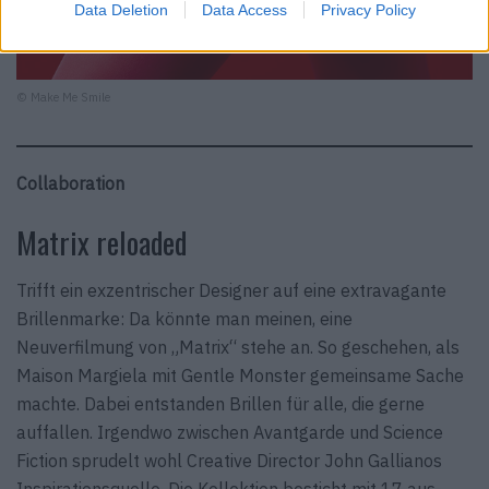
Data Deletion
Data Access
Privacy Policy
© Make Me Smile
Collaboration
Matrix reloaded
Trifft ein exzentrischer Designer auf eine extra­vagante
Brillenmarke: Da könnte man meinen, eine
Neuverfilmung von „Matrix“ stehe an. So geschehen, als
Maison Margiela mit Gentle Monster gemeinsame Sache
machte. Dabei entstanden Brillen für alle, die gerne
auffallen. Irgendwo zwischen Avantgarde und Science
Fiction sprudelt wohl Creative Director John Gallianos