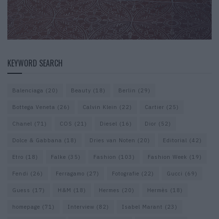
KEYWORD SEARCH
Balenciaga
(20)
Beauty
(18)
Berlin
(29)
Bottega Veneta
(26)
Calvin Klein
(22)
Cartier
(25)
Chanel
(71)
COS
(21)
Diesel
(16)
Dior
(52)
Dolce & Gabbana
(18)
Dries van Noten
(20)
Editorial
(42)
Etro
(18)
Falke
(35)
Fashion
(103)
Fashion Week
(19)
Fendi
(26)
Ferragamo
(27)
Fotografie
(22)
Gucci
(69)
Guess
(17)
H&M
(18)
Hermes
(20)
Hermès
(18)
homepage
(71)
Interview
(82)
Isabel Marant
(23)