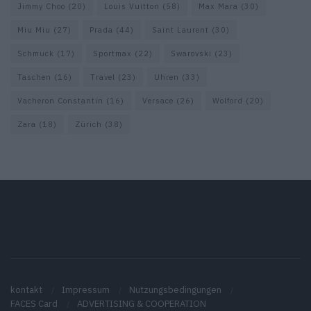
Jimmy Choo
(20)
Louis Vuitton
(58)
Max Mara
(30)
Miu Miu
(27)
Prada
(44)
Saint Laurent
(30)
Schmuck
(17)
Sportmax
(22)
Swarovski
(23)
Taschen
(16)
Travel
(23)
Uhren
(33)
Vacheron Constantin
(16)
Versace
(26)
Wolford
(20)
Zara
(18)
Zürich
(38)
kontakt
Impressum
Nutzungsbedingungen
FACES Card
ADVERTISING & COOPERATION