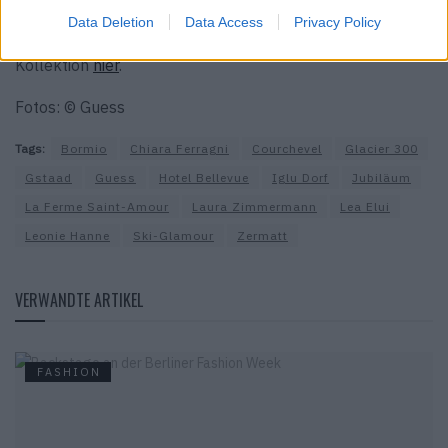
Data Deletion
Data Access
Privacy Policy
Shoppe die neue Herbst/Winter 2026 Ski Capsule-
Kollektion
hier
.
Fotos: © Guess
Tags:
Bormio
Chiara Ferragni
Courchevel
Glacier 300
Gstaad
Guess
Hotel Bellevue
Iglu Dorf
Jubiläum
La Ferme Saint-Amour
Laura Zimmermann
Lea Elui
Leonie Hanne
Ski-Glamour
Zermatt
VERWANDTE ARTIKEL
FASHION