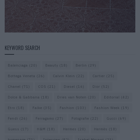
KEYWORD SEARCH
Balenciaga
(20)
Beauty
(18)
Berlin
(29)
Bottega Veneta
(26)
Calvin Klein
(22)
Cartier
(25)
Chanel
(71)
COS
(21)
Diesel
(16)
Dior
(52)
Dolce & Gabbana
(18)
Dries van Noten
(20)
Editorial
(42)
Etro
(18)
Falke
(35)
Fashion
(103)
Fashion Week
(19)
Fendi
(26)
Ferragamo
(27)
Fotografie
(22)
Gucci
(69)
Guess
(17)
H&M
(18)
Hermes
(20)
Hermès
(18)
homepage
(71)
Interview
(82)
Isabel Marant
(23)