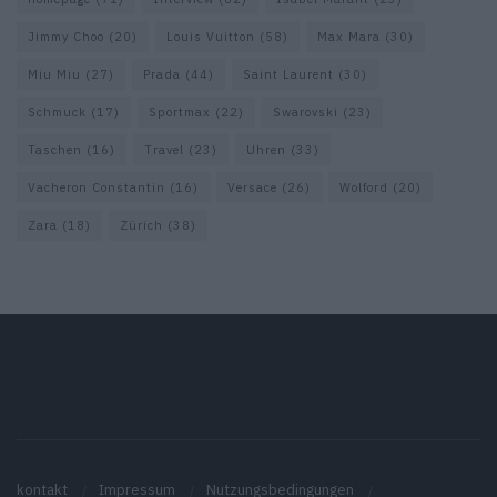
Jimmy Choo
(20)
Louis Vuitton
(58)
Max Mara
(30)
Miu Miu
(27)
Prada
(44)
Saint Laurent
(30)
Schmuck
(17)
Sportmax
(22)
Swarovski
(23)
Taschen
(16)
Travel
(23)
Uhren
(33)
Vacheron Constantin
(16)
Versace
(26)
Wolford
(20)
Zara
(18)
Zürich
(38)
kontakt
Impressum
Nutzungsbedingungen