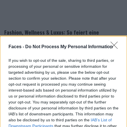
Fashion, Wellness & Luxus: So feiert eine
Modemarke ihren 45. Geburtstag
Faces -
Do Not Process My Personal Information
Dieses Event 2000 Meter über dem Meer bildete den
Höhepunkt des „Guess Winter Takeover
“
. Bei diesem
If you wish to opt-out of the sale, sharing to third parties, or
Projekt verwandelte die Marke zur Feier ihres 45.
processing of your personal or sensitive information for
targeted advertising by us, please use the below opt-out
Geburtstags ausgewählte Berg Destinationen Europas in
section to confirm your selection. Please note that after your
Schauplätze von Guess Heritage und Lifestyle. Vor dem
opt-out request is processed you may continue seeing
Nobel-Wintersportort im Berner Oberland zog es das für
interest-based ads based on personal information utilized by
seine Jeans bekannte Label nach
Zermatt, Bormio,
us or personal information disclosed to third parties prior to
Courchevel und Glacier
300.
your opt-out. You may separately opt-out of the further
disclosure of your personal information by third parties on the
IAB’s list of downstream participants. This information may
also be disclosed by us to third parties on the
IAB’s List of
„Die Fashion Show 2026 verkörpert die Essenz von
Downstream Participants
that may further disclose it to other