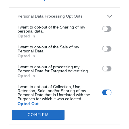
Guess“, sagt Paul Marciano,
third parties.
Mitbegründer & Chief Creative Officer von Guess?, Inc.
Personal Data Processing Opt Outs
„Sie ermöglichte es uns, immersive, emotional
I want to opt-out of the Sharing of my
berührende Erlebnisse an einem der begehrtesten Orte
personal data.
Opted In
der Welt zu schaffen“
I want to opt-out of the Sale of my
Personal Data.
Opted In
Doch
nach der Show
ist wie immer vor der Show: Im
I want to opt-out of processing my
Anschluss wurden die Gäste mit
Wellness-Sessions
mit
Personal Data for Targeted Advertising.
Opted In
Rotlichttherapie in Zusammenarbeit mit Luminous Labs
verwöhnt. Get-togethers und Abendveranstaltungen an
I want to opt-out of Collection, Use,
Retention, Sale, and/or Sharing of my
Orten wie dem Hotel Bellevue oder La Ferme Saint-
Personal Data that Is Unrelated with the
Purposes for which it was collected.
Amour rundeten das unvergessliche Erlebnis ab.
Opted Out
Du bist eher in der Stimmung für Summer-Feelings?
CONFIRM
Verstehen wir absolut.
Hier
erfährst du mehr über die
Guess x Chiara Ferragni SS26 Kampagne.