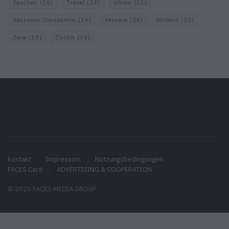
Taschen
(16)
Travel
(23)
Uhren
(33)
Vacheron Constantin
(16)
Versace
(26)
Wolford
(20)
Zara
(18)
Zürich
(38)
kontakt
Impressum
Nutzungsbedingungen
FACES Card
ADVERTISING & COOPERATION
© 2025 FACES MEDIA GROUP