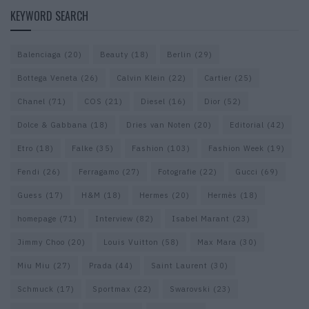
KEYWORD SEARCH
Balenciaga
(20)
Beauty
(18)
Berlin
(29)
Bottega Veneta
(26)
Calvin Klein
(22)
Cartier
(25)
Chanel
(71)
COS
(21)
Diesel
(16)
Dior
(52)
Dolce & Gabbana
(18)
Dries van Noten
(20)
Editorial
(42)
Etro
(18)
Falke
(35)
Fashion
(103)
Fashion Week
(19)
Fendi
(26)
Ferragamo
(27)
Fotografie
(22)
Gucci
(69)
Guess
(17)
H&M
(18)
Hermes
(20)
Hermès
(18)
homepage
(71)
Interview
(82)
Isabel Marant
(23)
Jimmy Choo
(20)
Louis Vuitton
(58)
Max Mara
(30)
Miu Miu
(27)
Prada
(44)
Saint Laurent
(30)
Schmuck
(17)
Sportmax
(22)
Swarovski
(23)