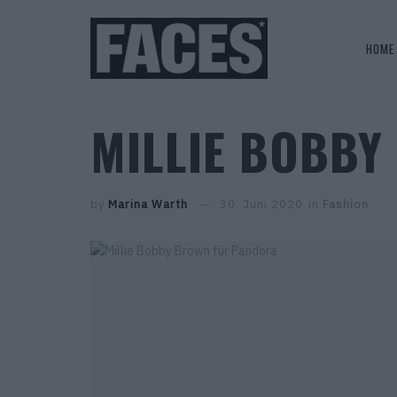
HOME
MILLIE BOBB
by
Marina Warth
30. Juni 2020
in
Fashion