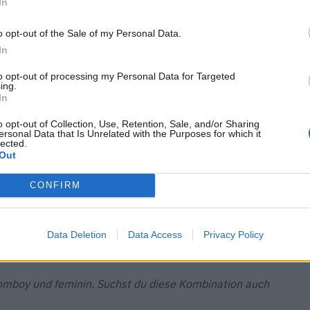
In
afft. Welche Bedeutung hat diese für dich?
e Kreaturen. Wenn ich am Strand bin, beobachte ich sie
o opt-out of the Sale of my Personal Data.
mich, mit dem Strom des Lebens zu gehen und sich Zeit
In
fangen.
to opt-out of processing my Personal Data for Targeted
ing.
In
 sind deine liebsten?
anas. Gelb erinnert mich immer an den Sommer und ans
o opt-out of Collection, Use, Retention, Sale, and/or Sharing
ersonal Data that Is Unrelated with the Purposes for which it
mingos, mag ich sehr.
lected.
Out
 -Halsketten?
CONFIRM
bigen Ketten und Armbändern und den süssen, winzigen
elles Schmuckstück zusammenstellen. Ich mag es sehr,
eren, jedes Mal aufs Neue, sodass immer wieder ein
Data Deletion
Data Access
Privacy Policy
omboy und feminin. Suchst du diese Kombination auch