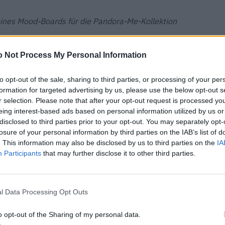
ines Mood-Boards für die Pandora-Me-Kollektion
die Farben des Sommers und die Schönheit des Ozeans
 Not Process My Personal Information
n Tiere aussuchen würde, war sofort klar. Ich liebe die
iedenen Farben erzählen, wenn man sie immer wieder
to opt-out of the sale, sharing to third parties, or processing of your per
formation for targeted advertising by us, please use the below opt-out s
r selection. Please note that after your opt-out request is processed y
eing interest-based ads based on personal information utilized by us or
sgesucht. Weshalb sind es gerade Ananas, Flamingo,
disclosed to third parties prior to your opt-out. You may separately opt-
losure of your personal information by third parties on the IAB’s list of
 macht mich glücklich und erinnert mich an den Sommer.
. This information may also be disclosed by us to third parties on the
IA
in meinen Smoothies. Mein liebstes pinkfarbenes
Participants
that may further disclose it to other third parties.
entlich blau geboren und verändern ihre Farbe erst
llen symbolisieren das Meer und alles, was mit ihm
ern passt da so wunderbar dazu, weil er einfach so
l Data Processing Opt Outs
chen Ökosystems.
o opt-out of the Sharing of my personal data.