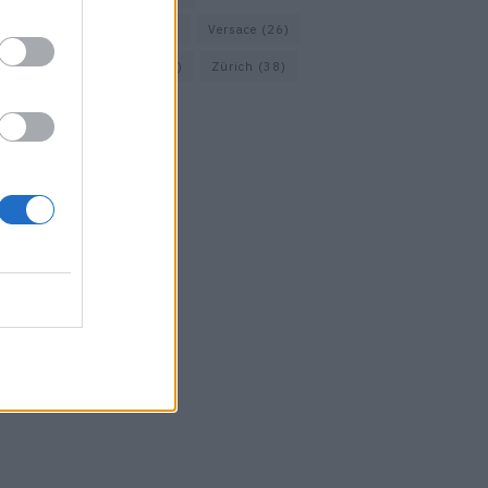
Vacheron Constantin
(16)
Versace
(26)
Wolford
(20)
Zara
(18)
Zürich
(38)