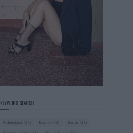
KEYWORD SEARCH
Balenciaga
(20)
Beauty
(18)
Berlin
(29)
Bottega Veneta
(26)
Calvin Klein
(22)