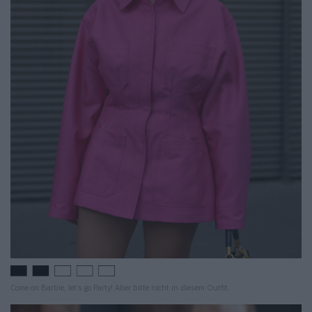
Come on Barbie, let’s go Party! Aber bitte nicht in diesem Outfit.