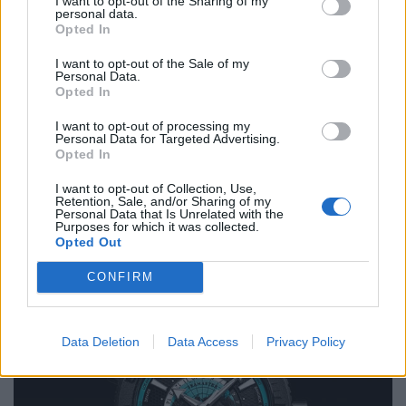
I want to opt-out of the Sharing of my
Krise auslösen, hilft ein Sprung ins kalte Nass. Wie der
personal data.
Opted In
Name verrät, besticht die Uhr mit einer beeindruckenden
Wasserdichte. 600 Meter unter der Wasseroberfläche
I want to opt-out of the Sale of my
Personal Data.
kann man immer noch nachschauen, ob in New York
Opted In
gerade die Sonne aufgeht und wie spät es in Biel, der
Heimatstadt von Omega, ist.
I want to opt-out of processing my
Personal Data for Targeted Advertising.
Opted In
omegawatches.com
I want to opt-out of Collection, Use,
Retention, Sale, and/or Sharing of my
Personal Data that Is Unrelated with the
Purposes for which it was collected.
Opted Out
CONFIRM
Data Deletion
Data Access
Privacy Policy