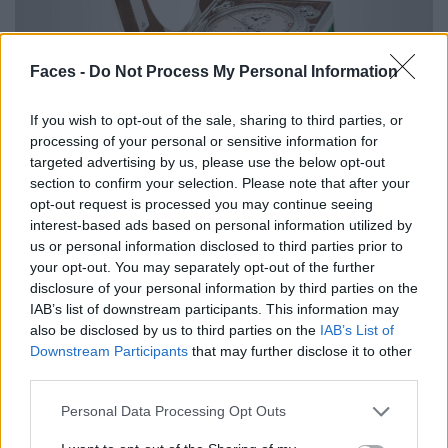
Faces -
Do Not Process My Personal Information
If you wish to opt-out of the sale, sharing to third parties, or
processing of your personal or sensitive information for
targeted advertising by us, please use the below opt-out
© Patek Philippe
section to confirm your selection. Please note that after your
opt-out request is processed you may continue seeing
interest-based ads based on personal information utilized by
Cosmopolitan
us or personal information disclosed to third parties prior to
your opt-out. You may separately opt-out of the further
World Wide Watch
disclosure of your personal information by third parties on the
IAB’s list of downstream participants. This information may
Manche Uhren zeigen uns, wie spät es ist, andere zeigen
also be disclosed by us to third parties on the
IAB’s List of
Downstream Participants
that may further disclose it to other
uns die ganze Welt. So wie die „Omega Planet Ocean
third parties.
Worldtimer“. Dank globaler Destinationen am äußeren
Ring des Zifferblattes sieht man auf einen Blick, welche
Personal Data Processing Opt Outs
Zeit in welcher Stadt ist. Sollte das eine existenzielle