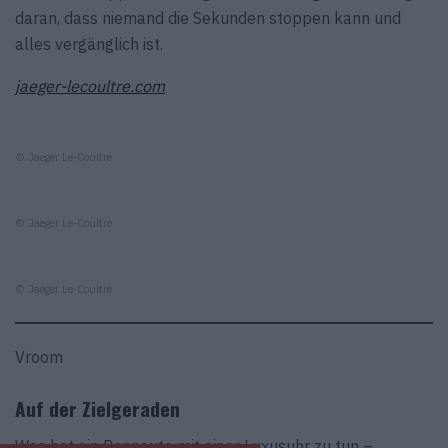
daran, dass niemand die Sekunden stoppen kann und
alles vergänglich ist.
jaeger-lecoultre.com
© Jaeger Le-Coultre
© Jaeger Le-Coultre
© Jaeger Le-Coultre
Vroom
Auf der Zielgeraden
Was hat ein Rennauto mit einer Luxusuhr zu tun –