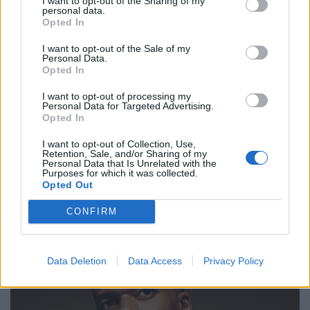
I want to opt-out of the Sharing of my
Starpower
personal data.
Opted In
„Trust yourself“, steht da filigran in der Lünette exakt bei
I want to opt-out of the Sale of my
sechs Uhr eingraviert. Das entspricht dem Lebensmotto
Personal Data.
Opted In
von Starkicker Kylian Mbappé, der seit einer Dekade
Fußballrekorde knackt. Er ist der erste Spieler seit Pelé,
I want to opt-out of processing my
Personal Data for Targeted Advertising.
der vor seinem 24. Geburtstag sieben WM-Tore erzielte
Opted In
und düst auch mal mit 38 km/h über den Rasen. Das
I want to opt-out of Collection, Use,
schafft er mit Talent, Fleiß und Durchhaltevermögen.
Retention, Sale, and/or Sharing of my
Letzteres braucht man auch, wenn man ansteht, um eine
Personal Data that Is Unrelated with the
Purposes for which it was collected.
„Big Bang Reloaded Kylian Mbappé“ von Hublot zu
Opted Out
ergattern. Der Zeitmesser ist nämlich auf 200 Stück
CONFIRM
limitiert.
hublot.com
Data Deletion
Data Access
Privacy Policy