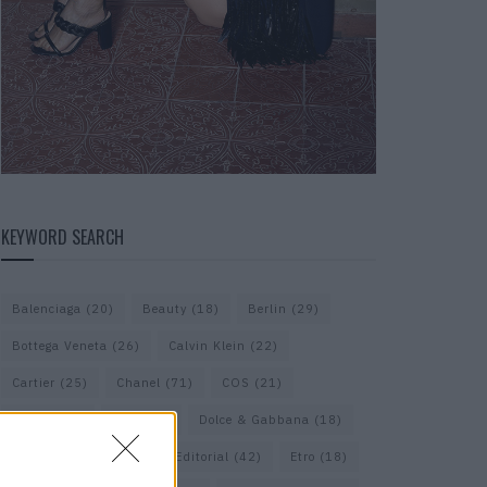
KEYWORD SEARCH
Balenciaga
(20)
Beauty
(18)
Berlin
(29)
Bottega Veneta
(26)
Calvin Klein
(22)
Cartier
(25)
Chanel
(71)
COS
(21)
Diesel
(16)
Dior
(52)
Dolce & Gabbana
(18)
Dries van Noten
(20)
Editorial
(42)
Etro
(18)