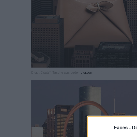
Dior, „Cigale“, Tasche aus Leder.
dior.com
Faces -
Do