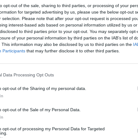
to opt-out of the sale, sharing to third parties, or processing of your per
formation for targeted advertising by us, please use the below opt-out s
r selection. Please note that after your opt-out request is processed y
eing interest-based ads based on personal information utilized by us or
disclosed to third parties prior to your opt-out. You may separately opt-
losure of your personal information by third parties on the IAB’s list of
. This information may also be disclosed by us to third parties on the
IA
Participants
that may further disclose it to other third parties.
l Data Processing Opt Outs
o opt-out of the Sharing of my personal data.
In
Chanel, „11.12“, Tasche aus Tweed.
chanel.com
o opt-out of the Sale of my Personal Data.
In
Bottega Veneta, „Andiamo“, Henkeltasche aus Intrecciato-Leder.
to opt-out of processing my Personal Data for Targeted
bottegaveneta.com
ing.