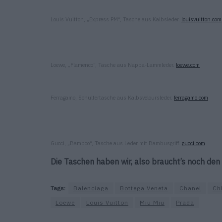
Louis Vuitton, „Express PM“, Tasche aus Kalbsleder.
louisvuitton.com
Loewe, „Flamenco“, Tasche aus Nappa-Lammleder.
loewe.com
Ferragamo, Schultertasche aus Kalbsveloursleder.
ferragamo.com
Gucci, „Bamboo“, Tasche aus Leder mit Bambusgriff.
gucci.com
Die Taschen haben wir, also braucht’s noch de
Tags:
Balenciaga
Bottega Veneta
Chanel
Ch
Loewe
Louis Vuitton
Miu Miu
Prada