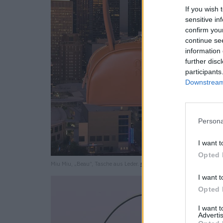
If you wish 
sensitive in
confirm you
continue se
information 
further disc
participants
Downstream 
Persona
I want t
Opted 
Miu Miu, „Beau“, Tasche aus Leder.
miumiu.com
I want t
Opted 
I want 
Advertis