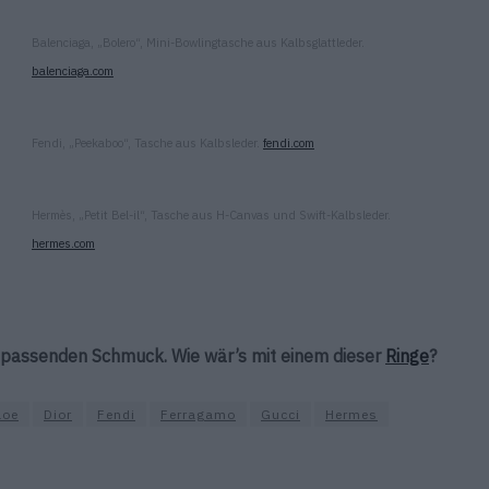
Balenciaga, „Bolero“, Mini-Bowlingtasche aus Kalbsglattleder.
balenciaga.com
Fendi, „Peekaboo“, Tasche aus Kalbsleder.
fendi.com
Hermès, „Petit Bel-il“, Tasche aus H-Canvas und Swift-Kalbsleder.
hermes.com
n passenden Schmuck. Wie wär’s mit einem dieser
Ringe
?
loe
Dior
Fendi
Ferragamo
Gucci
Hermes