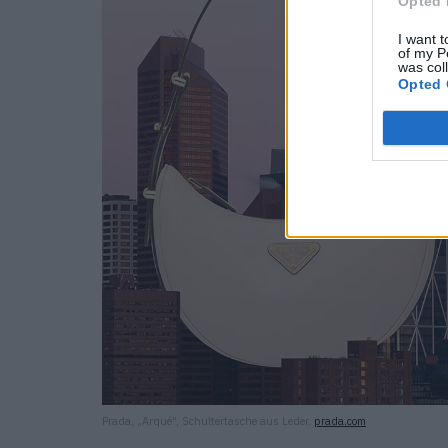
Opted 
I want t
of my P
was col
Opted 
Prada, „Arqué“, Schultertasche aus Leder.
prada.com