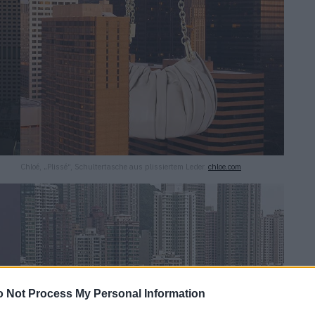
Chloé, „Plissé“, Schultertasche aus plissiertem Leder.
chloe.com
 Not Process My Personal Information