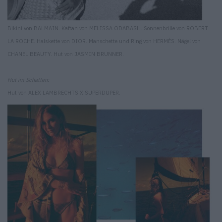
Bikini von BALMAIN. Kaftan von MELISSA ODABASH. Sonnenbrille von ROBERT
LA ROCHE. Halskette von DIOR. Manschette und Ring von HERMÈS. Nägel von
CHANEL BEAUTY. Hut von JASMIN BRUNNER.
Hut im Schatten:
Hut von ALEX LAMBRECHTS X SUPERDUPER.