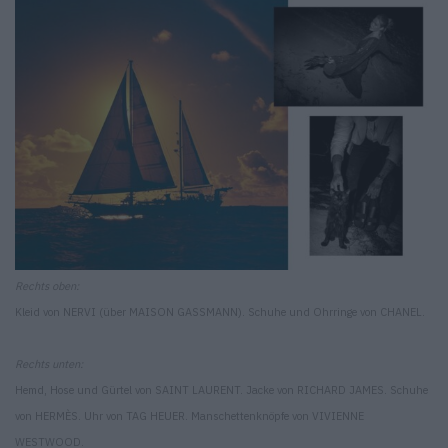
Rechts oben:
Kleid von NERVI (über MAISON GASSMANN). Schuhe und Ohrringe von CHANEL.
Rechts unten:
Hemd, Hose und Gürtel von SAINT LAURENT. Jacke von RICHARD JAMES. Schuhe
von HERMÈS. Uhr von TAG HEUER. Manschettenknöpfe von VIVIENNE
WESTWOOD.