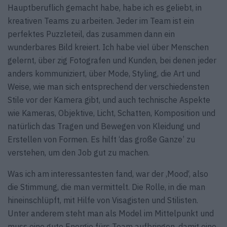
Hauptberuflich gemacht habe, habe ich es geliebt, in
kreativen Teams zu arbeiten. Jeder im Team ist ein
perfektes Puzzleteil, das zusammen dann ein
wunderbares Bild kreiert. Ich habe viel über Menschen
gelernt, über zig Fotografen und Kunden, bei denen jeder
anders kommuniziert, über Mode, Styling, die Art und
Weise, wie man sich entsprechend der verschiedensten
Stile vor der Kamera gibt, und auch technische Aspekte
wie Kameras, Objektive, Licht, Schatten, Komposition und
natürlich das Tragen und Bewegen von Kleidung und
Erstellen von Formen. Es hilft ‘das große Ganze’ zu
verstehen, um den Job gut zu machen.
Was ich am interessantesten fand, war der ‚Mood‘, also
die Stimmung, die man vermittelt. Die Rolle, in die man
hineinschlüpft, mit Hilfe von Visagisten und Stilisten.
Unter anderem steht man als Model im Mittelpunkt und
muss eine gute Energie fürs Team aufbringen, damit eine