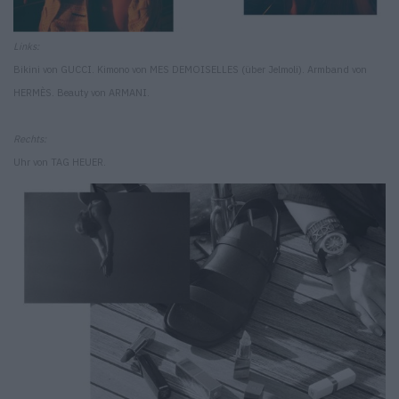
Links:
Bikini von GUCCI. Kimono von MES DEMOISELLES (über Jelmoli). Armband von
HERMÈS. Beauty von ARMANI.
Rechts:
Uhr von TAG HEUER.