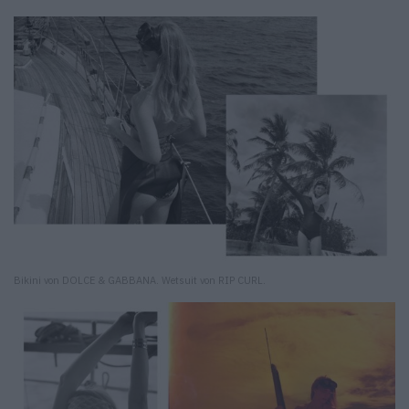
Bikini von DOLCE & GABBANA. Wetsuit von RIP CURL.