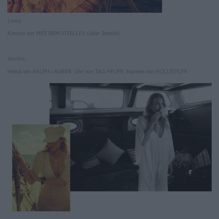
Links:
Kimono von MES DEMOISELLES (über Jelmoli).
Rechts:
Hemd von RALPH LAUREN. Uhr von TAG HEUER. Kamera von ROLLEIFLEX.