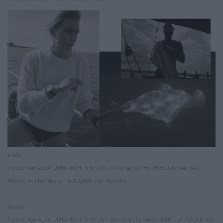
Links:
Pullover von ALEX LAMBRECHTS SPORT. Ohrringe von HERMÈS. Uhr von TAG
HEUER. Armbänder von BULGARI und HERMÈS
Rechts:
Pullover von ALEX LAMBRECHTS SPORT. Sonnenbrille von ROBERT LA ROCHE. Uhr