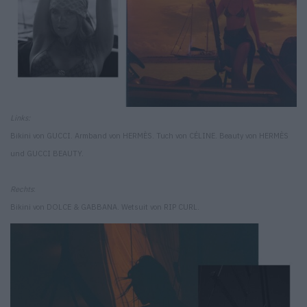
Links:
Bikini von GUCCI. Armband von HERMÈS. Tuch von CÉLINE. Beauty von HERMÈS
und GUCCI BEAUTY.
Rechts
:
Bikini von DOLCE & GABBANA. Wetsuit von RIP CURL.