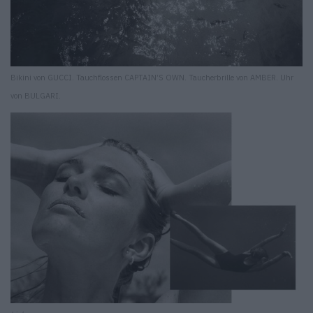
Bikini von GUCCI. Tauchflossen CAPTAIN’S OWN. Taucherbrille von AMBER. Uhr
von BULGARI.