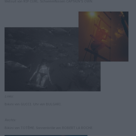
Wetsuit von RIP CURL. Schwimmflossen CAPTAIN’S OWN.
Links:
Bikini von GUCCI. Uhr von BULGARI.
Rechts:
Bikini von TOTÊME. Sonnenbrille von ROBERT LA ROCHE.