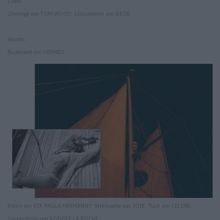
Links:
Ohrringe von TOM WOOD. Lidschatten von DIOR.
Rechts:
Badekleid von HERMÈS.
Bikini von VIX PAULA HERMANNY. Strickjacke von JOIE. Tuch von CELINE.
Sonnenbrille von ROBERT LA ROCHE.