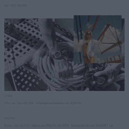
von TAG HEUER.
Links:
Uhr von TAG HEUER. Unterwasserkamera von NIKON.
Rechts:
Bikini von GUCCI. Hemd von RALPH LAUREN. Sonnenbrille von ROBERT LA