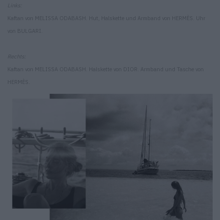
Links:
Kaftan von MELISSA ODABASH. Hut, Halskette und Armband von HERMÈS. Uhr
von BULGARI.
Rechts:
Kaftan von MELISSA ODABASH. Halskette von DIOR. Armband und Tasche von
HERMÈS.