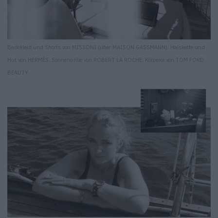
Badekleid und Shorts von MISSONI (über MAISON GASSMANN). Halskette und
Hut von HERMÈS. Sonnenbrille von ROBERT LA ROCHE. Körperöl von TOM FORD
BEAUTY.