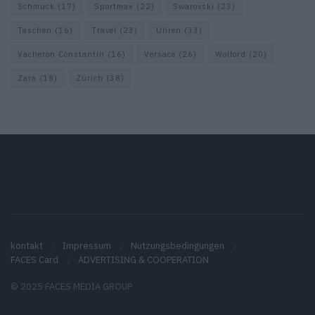
Schmuck
(17)
Sportmax
(22)
Swarovski
(23)
Taschen
(16)
Travel
(23)
Uhren
(33)
Vacheron Constantin
(16)
Versace
(26)
Wolford
(20)
Zara
(18)
Zürich
(38)
kontakt
Impressum
Nutzungsbedingungen
FACES Card
ADVERTISING & COOPERATION
© 2025 FACES MEDIA GROUP