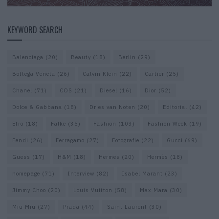
KEYWORD SEARCH
Balenciaga
(20)
Beauty
(18)
Berlin
(29)
Bottega Veneta
(26)
Calvin Klein
(22)
Cartier
(25)
Chanel
(71)
COS
(21)
Diesel
(16)
Dior
(52)
Dolce & Gabbana
(18)
Dries van Noten
(20)
Editorial
(42)
Etro
(18)
Falke
(35)
Fashion
(103)
Fashion Week
(19)
Fendi
(26)
Ferragamo
(27)
Fotografie
(22)
Gucci
(69)
Guess
(17)
H&M
(18)
Hermes
(20)
Hermès
(18)
homepage
(71)
Interview
(82)
Isabel Marant
(23)
Jimmy Choo
(20)
Louis Vuitton
(58)
Max Mara
(30)
Miu Miu
(27)
Prada
(44)
Saint Laurent
(30)