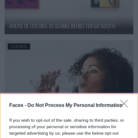
HOUSE OF COLORS: JU SCHNEE BEI BETTER GO SOUTH
LIVING
Faces -
Do Not Process My Personal Information
Mineralstoffe einfach erklärt: Warum dein Körper sie
If you wish to opt-out of the sale, sharing to third parties, or
braucht
processing of your personal or sensitive information for
targeted advertising by us, please use the below opt-out